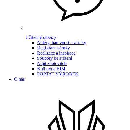
Užitečné odkazy
Nátěry, barevnost a záruky
Registrace záruky
Realizace a inspirace
Soubory ke stažení
Najít zhotovitele
Knihovna BIM
POPTAT VÝROBEK
O nás