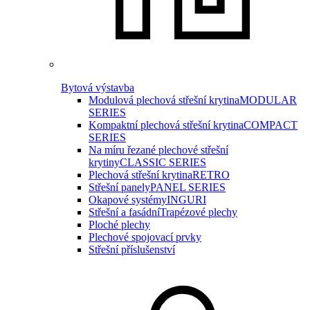
Bytová výstavba
Modulová plechová střešní krytina
MODULAR
SERIES
Kompaktní plechová střešní krytina
COMPACT
SERIES
Na míru řezané plechové střešní
krytiny
CLASSIC SERIES
Plechová střešní krytina
RETRO
Střešní panely
PANEL SERIES
Okapové systémy
INGURI
Střešní a fasádní
Trapézové plechy
Ploché plechy
Plechové spojovací prvky
Střešní příslušenství