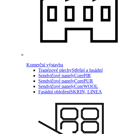
Komerční výstavba
Trapézové plechy
Střešní a fasádní
Sendvičové panely
CorePIR
Sendvičové panely
CorePUR
Sendvičové panely
CoreWOOL
Fasádní obložení
SKRIN, LINEA