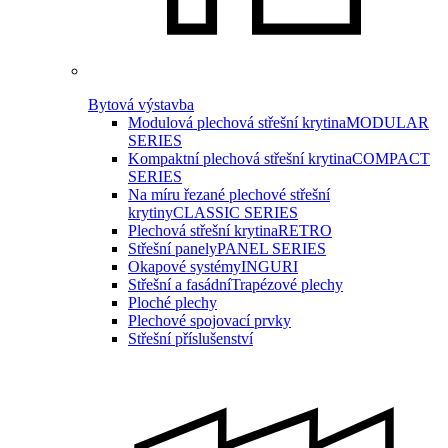
Bytová výstavba
Modulová plechová střešní krytina
MODULAR
SERIES
Kompaktní plechová střešní krytina
COMPACT
SERIES
Na míru řezané plechové střešní
krytiny
CLASSIC SERIES
Plechová střešní krytina
RETRO
Střešní panely
PANEL SERIES
Okapové systémy
INGURI
Střešní a fasádní
Trapézové plechy
Ploché plechy
Plechové spojovací prvky
Střešní příslušenství