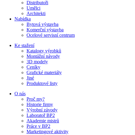
Distributoři
Umělci
Architekti
Nabídka
Bytová výstavba
Komerční výstavba
Ocelové servisní centrum
Ke stažení
Katalogy výrobků
Montážní návody
3D modely
Ceníky
Grafické materiály
Jiné
Produktové listy
O nás
Proč my?
Historie firmy
Výrobní závody
Laboratoř BP2
Akademie mistrů
Práce v BP2
Marketingové aktivity