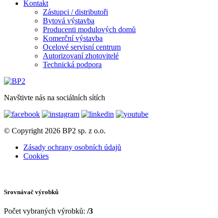
Kontakt
Zástupci / distributoři
Bytová výstavba
Producenti modulových domů
Komerční výstavba
Ocelové servisní centrum
Autorizovaní zhotovitelé
Technická podpora
Navštivte nás na sociálních sítích
© Copyright 2026 BP2 sp. z o.o.
Zásady ochrany osobních údajů
Cookies
Srovnávač výrobků
Počet vybraných výrobků:
/3