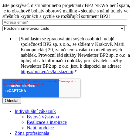
Jste pokrývač, distributor nebo projektant? BP2 NEWS není spam,
je to obsahově bohatý oborový mailing - sledujte s námi trendy ve
střešních krytinách a rychle se rozšiřující sortiment BP2!
Souhlasím se zpracováním svých osobních údajů
společností BP2 sp. z o.o., se sídlem v Krakově, Marii
Konopnickiej 29, za účelem zasílání marketingových
nabídek. Provozní řád služby Newsletter BP2 sp. z o.o. a
úplný obsah informační doložky pro uživatele služby
Newsletter BP2 sp. z o.o. jsou k dispozici na adrese:
https://bp2.eu/cs/ke-stazeni/
.
*
Individuální zákazník
Bytová výstavba
Realizace a inspirace
Najít prodejce
Zóna profesionála