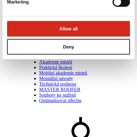
Marketing
Allow all
Deny
Umělci
Akademie mistrů
Praktická školení
Mobilní akademie mistrů
Montážní návody
Technická podpora
MASTER ROOFER
Soubory ke stažení
Optimalizovat střechu