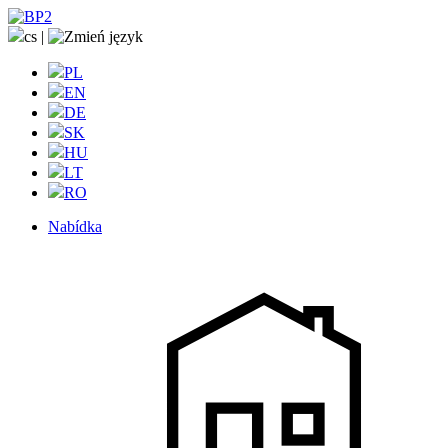
cs
|
PL
EN
DE
SK
HU
LT
RO
Nabídka