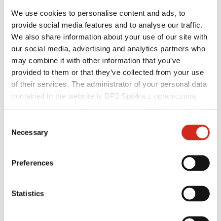
We use cookies to personalise content and ads, to
provide social media features and to analyse our traffic.
We also share information about your use of our site with
our social media, advertising and analytics partners who
may combine it with other information that you’ve
provided to them or that they’ve collected from your use
of their services. The administrator of your personal data
contained in the website is BP2 Spółka z ograniczoną
Distributoři
odpowiedzialnością, Marii Konopnickiej 29 Street, 30-302
Zákaznická zóna – eProfil
Soubory ke stažení
Kraków. KRS 0000369912, NIP 6762431701, REGON
Consent
Marketingová nabídka
121387608.
Necessary
Selection
Program BP2 50:50
Optimalizovat střechu
Preferences
Statistics