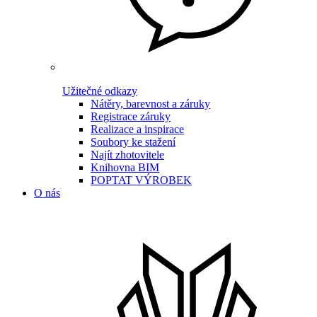
Užitečné odkazy
Nátěry, barevnost a záruky
Registrace záruky
Realizace a inspirace
Soubory ke stažení
Najít zhotovitele
Knihovna BIM
POPTAT VÝROBEK
O nás