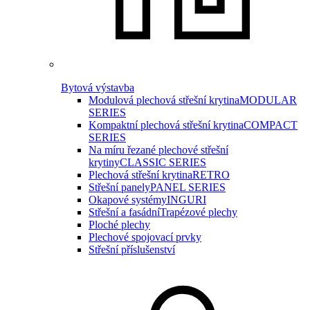
Bytová výstavba
Modulová plechová střešní krytina
MODULAR
SERIES
Kompaktní plechová střešní krytina
COMPACT
SERIES
Na míru řezané plechové střešní
krytiny
CLASSIC SERIES
Plechová střešní krytina
RETRO
Střešní panely
PANEL SERIES
Okapové systémy
INGURI
Střešní a fasádní
Trapézové plechy
Ploché plechy
Plechové spojovací prvky
Střešní příslušenství