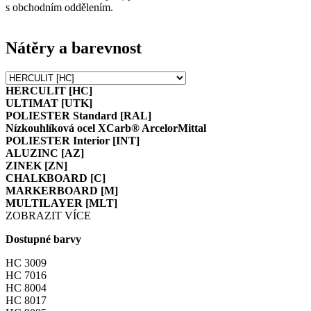
s obchodním oddělením.
Nátěry a barevnost
HERCULIT [HC]
ULTIMAT [UTK]
POLIESTER Standard [RAL]
Nízkouhlíková ocel XCarb® ArcelorMittal
POLIESTER Interior [INT]
ALUZINC [AZ]
ZINEK [ZN]
CHALKBOARD [C]
MARKERBOARD [M]
MULTILAYER [MLT]
ZOBRAZIT VÍCE
Dostupné barvy
HC 3009
HC 7016
HC 8004
HC 8017