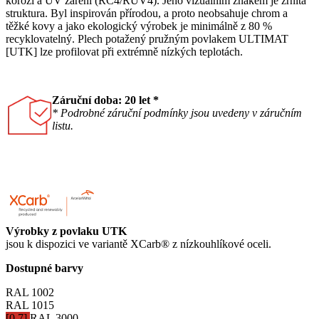
korozi a UV záření (RC4/RUV4). Jeho vizuálním znakem je zrnitá
struktura. Byl inspirován přírodou, a proto neobsahuje chrom a
těžké kovy a jako ekologický výrobek je minimálně z 80 %
recyklovatelný. Plech potažený pružným povlakem ULTIMAT
[UTK] lze profilovat při extrémně nízkých teplotách.
Záruční doba: 20 let *
* Podrobné záruční podmínky jsou uvedeny v záručním
listu.
Výrobky z povlaku UTK
jsou k dispozici ve variantě XCarb® z nízkouhlíkové oceli.
Dostupné barvy
RAL 1002
RAL 1015
[0.7]
RAL 3000