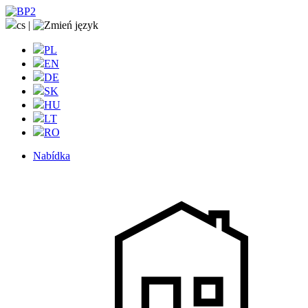
cs
|
PL
EN
DE
SK
HU
LT
RO
Nabídka