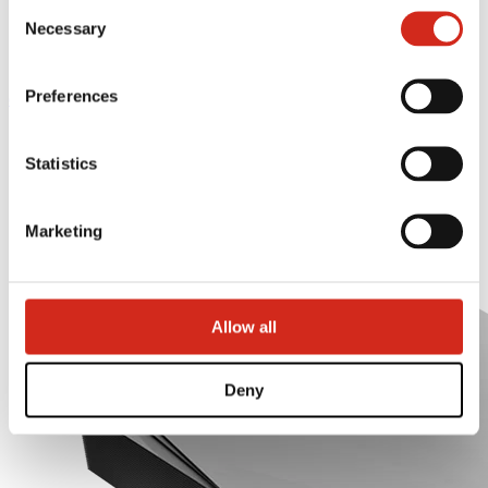
Consent
121387608.
Necessary
Selection
Preferences
eProfil
Homepage
Nabídka
Statistics
Bydlení
Ploché plechy
Marketing
Allow all
Deny