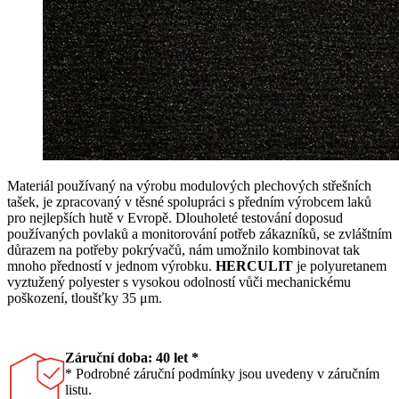
Materiál používaný na výrobu modulových plechových střešních
tašek, je zpracovaný v těsné spolupráci s předním výrobcem laků
pro nejlepších hutě v Evropě. Dlouholeté testování doposud
používaných povlaků a monitorování potřeb zákazníků, se zvláštním
důrazem na potřeby pokrývačů, nám umožnilo kombinovat tak
mnoho předností v jednom výrobku.
HERCULIT
je polyuretanem
vyztužený polyester s vysokou odolností vůči mechanickému
poškození, tloušťky 35 μm.
Záruční doba: 40 let *
* Podrobné záruční podmínky jsou uvedeny v záručním
listu.