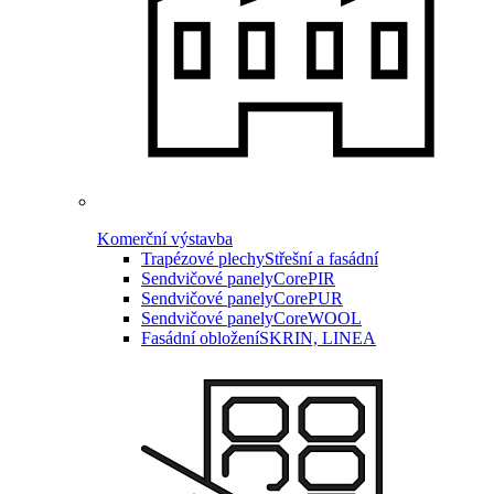
Komerční výstavba
Trapézové plechy
Střešní a fasádní
Sendvičové panely
CorePIR
Sendvičové panely
CorePUR
Sendvičové panely
CoreWOOL
Fasádní obložení
SKRIN, LINEA