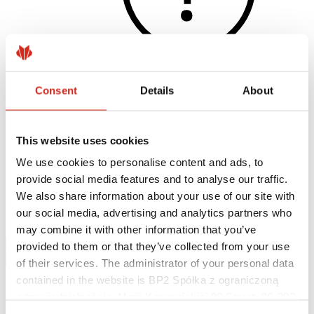
Consent
Details
About
Užitečné odkazy
Nátěry, barevnost a záruky
Registrace záruky
This website uses cookies
Realizace a inspirace
Soubory ke stažení
We use cookies to personalise content and ads, to
Najít zhotovitele
provide social media features and to analyse our traffic.
Kde koupit?
Knihovny BIM
We also share information about your use of our site with
Ke stažení
our social media, advertising and analytics partners who
Kontakt
may combine it with other information that you’ve
provided to them or that they’ve collected from your use
of their services. The administrator of your personal data
contained in the website is BP2 Spółka z ograniczoną
odpowiedzialnością, Marii Konopnickiej 29 Street, 30-302
Kraków. KRS 0000369912, NIP 6762431701, REGON