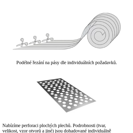
Podélné řezání na pásy dle individuálních požadavků.
Nabízíme perforaci plochých plechů. Podrobnosti (tvar,
velikost, vzor otvorů a jiné) jsou dohadované individuálně