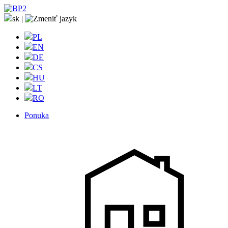
sk
|
PL
EN
DE
CS
HU
LT
RO
Ponuka