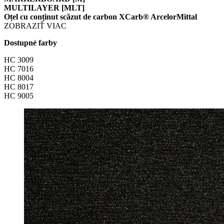
MULTILAYER [MLT]
Oțel cu conținut scăzut de carbon XCarb® ArcelorMittal
ZOBRAZIŤ VIAC
Dostupné farby
HC 3009
HC 7016
HC 8004
HC 8017
HC 9005