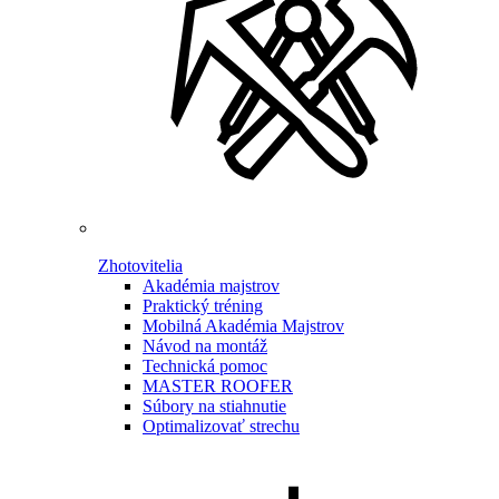
Zhotovitelia
Akadémia majstrov
Praktický tréning
Mobilná Akadémia Majstrov
Návod na montáž
Technická pomoc
MASTER ROOFER
Súbory na stiahnutie
Optimalizovať strechu