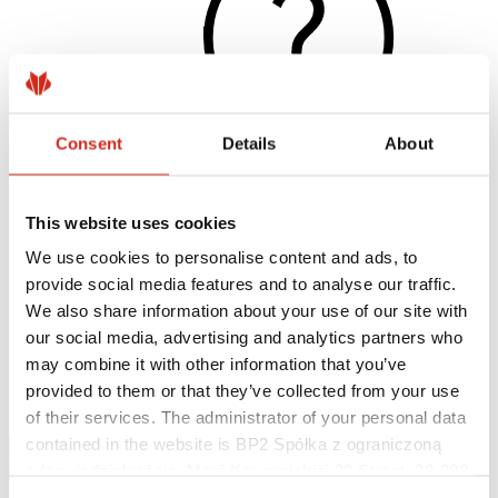
Consent
Details
About
This website uses cookies
Užitočné odkazy
Nátery, farby a záruky
We use cookies to personalise content and ads, to
Registrácia záruky
provide social media features and to analyse our traffic.
Realizácie a inšpirácie
Súbory na stiahnutie
We also share information about your use of our site with
Nájsť zhotoviteľa
our social media, advertising and analytics partners who
Knižnica BIM
may combine it with other information that you’ve
Najčastejšie otázky (FAQ)
Na stiahnutie
provided to them or that they’ve collected from your use
Kontakty
of their services. The administrator of your personal data
contained in the website is BP2 Spółka z ograniczoną
odpowiedzialnością, Marii Konopnickiej 29 Street, 30-302
Kraków. KRS 0000369912, NIP 6762431701, REGON