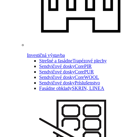
Investičná výstavba
Strešné a fasádne
Trapézové plechy
Sendvičové dosky
CorePIR
Sendvičové dosky
CorePUR
Sendvičové dosky
CoreWOOL
Sendvičové dosky
Príslušenstvo
Fasádne obklady
SKRIN, LINEA