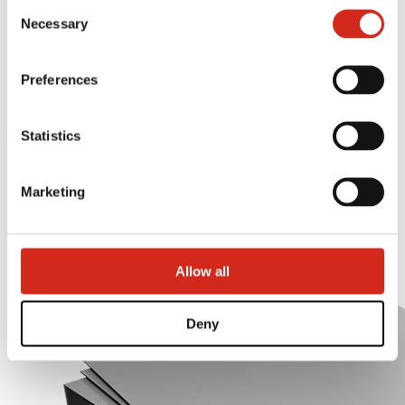
Consent
121387608.
Necessary
Selection
Preferences
eProfil
Statistics
Domovska stranka
Ponuka
Marketing
Obytná výstavba
PLECHY PLOCHÉ
Allow all
Deny