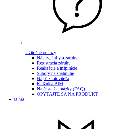
Užitočné odkazy
Nátery, farby a záruky
Registrácia záruky
Realizácie a inšpirácie
Súbory na stiahnutie
Nájsť zhotoviteľa
Knižnica BIM
Najčastejšie otázky (FAQ)
OPÝTAJTE SA NA PRODUKT
O nás