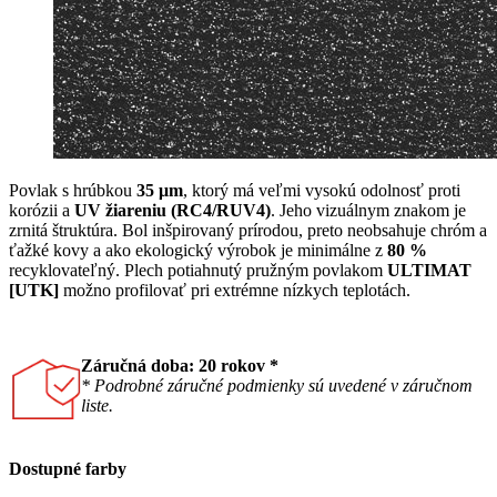
Povlak s hrúbkou
35 μm
, ktorý má veľmi vysokú odolnosť proti
korózii a
UV žiareniu (RC4/RUV4)
. Jeho vizuálnym znakom je
zrnitá štruktúra. Bol inšpirovaný prírodou, preto neobsahuje chróm a
ťažké kovy a ako ekologický výrobok je minimálne z
80 %
recyklovateľný. Plech potiahnutý pružným povlakom
ULTIMAT
[UTK]
možno profilovať pri extrémne nízkych teplotách.
Záručná doba: 20 rokov *
* Podrobné záručné podmienky sú uvedené v záručnom
liste.
Dostupné farby