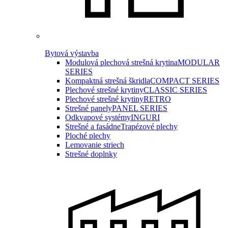
Bytová výstavba
Modulová plechová strešná krytina
MODULAR
SERIES
Kompaktná strešná škridla
COMPACT SERIES
Plechové strešné krytiny
CLASSIC SERIES
Plechové strešné krytiny
RETRO
Strešné panely
PANEL SERIES
Odkvapové systémy
INGURI
Strešné a fasádne
Trapézové plechy
Ploché plechy
Lemovanie striech
Strešné doplnky