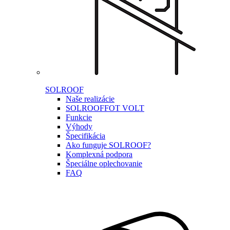
SOLROOF
Naše realizácie
SOLROOF
FOT VOLT
Funkcie
Výhody
Špecifikácia
Ako funguje SOLROOF?
Komplexná podpora
Špeciálne oplechovanie
FAQ