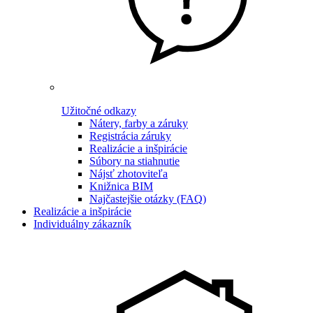
Užitočné odkazy
Nátery, farby a záruky
Registrácia záruky
Realizácie a inšpirácie
Súbory na stiahnutie
Nájsť zhotoviteľa
Knižnica BIM
Najčastejšie otázky (FAQ)
Realizácie a inšpirácie
Individuálny zákazník