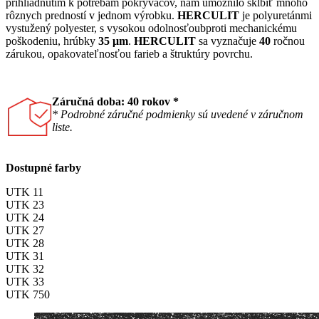
prihliadnutím k potrebám pokrývačov, nám umožnilo skĺbiť mnoho
rôznych predností v jednom výrobku.
HERCULIT
je polyuretánmi
vystužený polyester, s vysokou odolnosťoubproti mechanickému
poškodeniu, hrúbky
35 μm
.
HERCULIT
sa vyznačuje
40
ročnou
zárukou, opakovateľnosťou farieb a štruktúry povrchu.
Záručná doba: 40 rokov *
* Podrobné záručné podmienky sú uvedené v záručnom
liste.
Dostupné farby
UTK 11
UTK 23
UTK 24
UTK 27
UTK 28
UTK 31
UTK 32
UTK 33
UTK 750