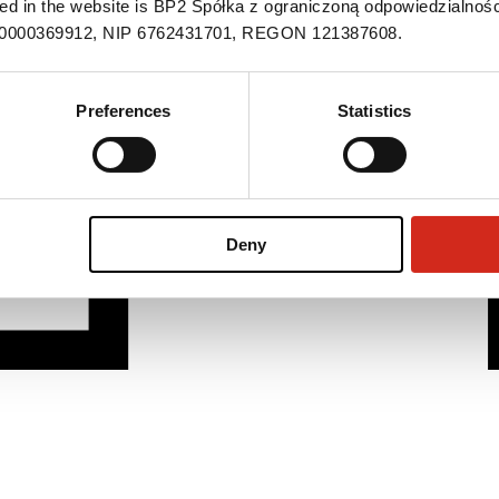
ned in the website is BP2 Spółka z ograniczoną odpowiedzialnośc
S 0000369912, NIP 6762431701, REGON 121387608.
Preferences
Statistics
Deny