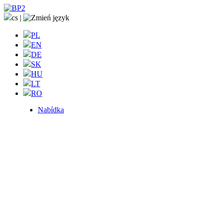
cs
|
PL
EN
DE
SK
HU
LT
RO
Nabídka