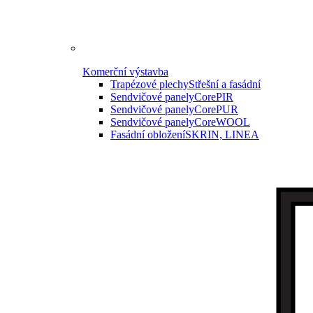
Komerční výstavba
Trapézové plechy
Střešní a fasádní
Sendvičové panely
CorePIR
Sendvičové panely
CorePUR
Sendvičové panely
CoreWOOL
Fasádní obložení
SKRIN, LINEA