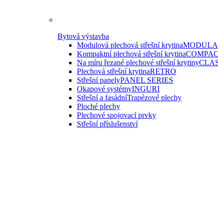
Bytová výstavba
Modulová plechová střešní krytina
MODULAR
Kompaktní plechová střešní krytina
COMPAC
Na míru řezané plechové střešní krytiny
CLAS
Plechová střešní krytina
RETRO
Střešní panely
PANEL SERIES
Okapové systémy
INGURI
Střešní a fasádní
Trapézové plechy
Ploché plechy
Plechové spojovací prvky
Střešní příslušenství