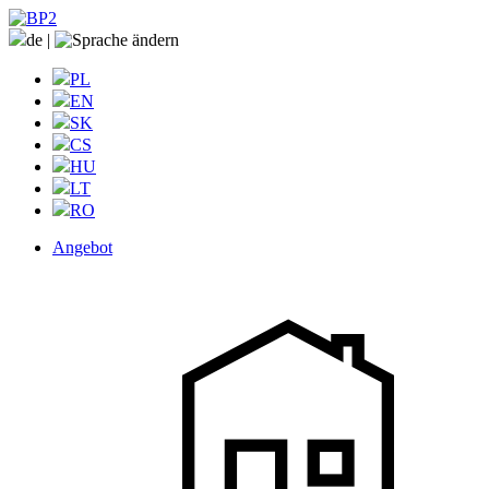
de
|
PL
EN
SK
CS
HU
LT
RO
Angebot