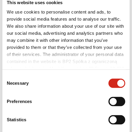
This website uses cookies
We use cookies to personalise content and ads, to
provide social media features and to analyse our traffic.
We also share information about your use of our site with
our social media, advertising and analytics partners who
Hilfreiche Links
Beschichtungen, Farben und Garantien
may combine it with other information that you’ve
Garantie-Registrierung
provided to them or that they’ve collected from your use
Herunterladen
of their services. The administrator of your personal data
Montagefirma suchen
BIM-Bibliothek
contained in the website is BP2 Spółka z ograniczoną
PRODUKT ANFRAGEN
odpowiedzialnością, Marii Konopnickiej 29 Street, 30-302
Für Fachleute
Kraków. KRS 0000369912, NIP 6762431701, REGON
Consent
121387608.
Necessary
Selection
Preferences
Statistics