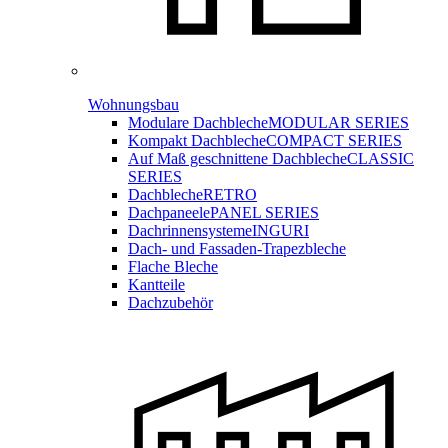
Wohnungsbau
Modulare Dachbleche
MODULAR SERIES
Kompakt Dachbleche
COMPACT SERIES
Auf Maß geschnittene Dachbleche
CLASSIC
SERIES
Dachbleche
RETRO
Dachpaneele
PANEL SERIES
Dachrinnensysteme
INGURI
Dach- und Fassaden-
Trapezbleche
Flache Bleche
Kantteile
Dachzubehör