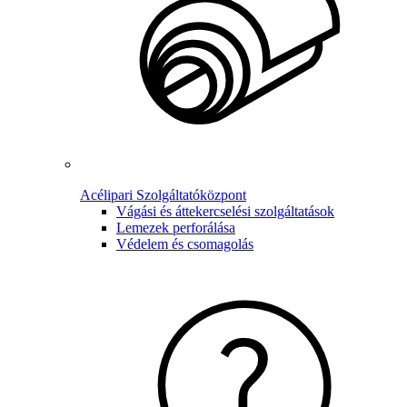
Acélipari Szolgáltatóközpont
Vágási és áttekercselési szolgáltatások
Lemezek perforálása
Védelem és csomagolás