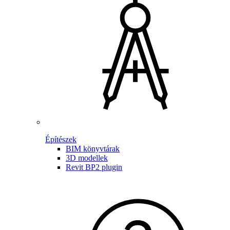
Építészek
BIM könyvtárak
3D modellek
Revit BP2 plugin