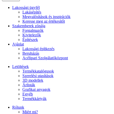
Lakossági ügyfél
Lakásépítés
Megvalósítások és inspirációk
Keresse meg az értékesítőt
Szakemberek zónája
Forgalmazók
Kivitelezők
Építészek
Ajánlat
Lakossági építkezés
Beruházás
Acélipari Szolgálatóközpont
Letöltések
Termékkatalógusok
Szerelési utasítások
3D modellek
Árlisták
Grafikai anyagok
Egyéb
Termékkártyák
Rólunk
Miért mi?