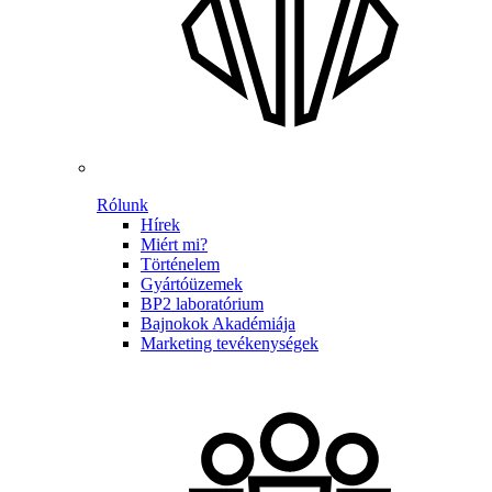
Rólunk
Hírek
Miért mi?
Történelem
Gyártóüzemek
BP2 laboratórium
Bajnokok Akadémiája
Marketing tevékenységek