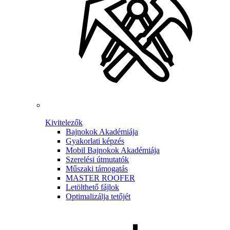
Kivitelezők
Bajnokok Akadémiája
Gyakorlati képzés
Mobil Bajnokok Akadémiája
Szerelési útmutatók
Műszaki támogatás
MASTER ROOFER
Letölthető fájlok
Optimalizálja tetőjét