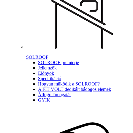
SOLROOF
SOLROOF premierje
Jellemzők
Előnyök
Specifikáció
Hogyan működik a SOLROOF?
A FIT VOLT dedikált bádogos elemek
Átfogó támogatás
GYIK