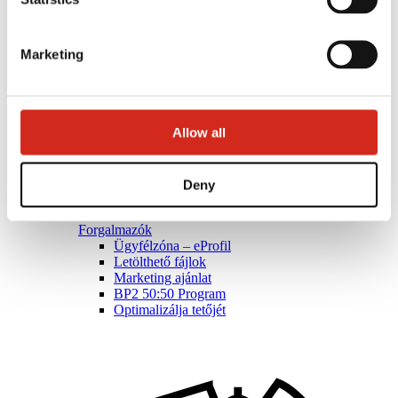
Marketing
Allow all
Deny
Forgalmazók
Ügyfélzóna – eProfil
Letölthető fájlok
Marketing ajánlat
BP2 50:50 Program
Optimalizálja tetőjét