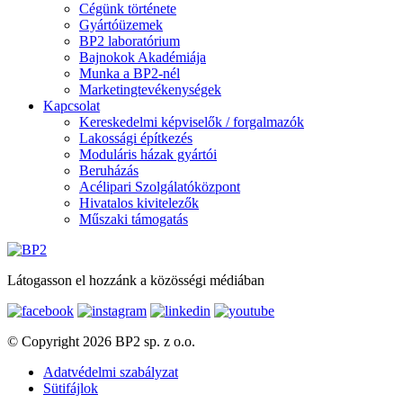
Cégünk története
Gyártóüzemek
BP2 laboratórium
Bajnokok Akadémiája
Munka a BP2-nél
Marketingtevékenységek
Kapcsolat
Kereskedelmi képviselők / forgalmazók
Lakossági építkezés
Moduláris házak gyártói
Beruházás
Acélipari Szolgálatóközpont
Hivatalos kivitelezők
Műszaki támogatás
Látogasson el hozzánk a közösségi médiában
© Copyright 2026 BP2 sp. z o.o.
Adatvédelmi szabályzat
Sütifájlok