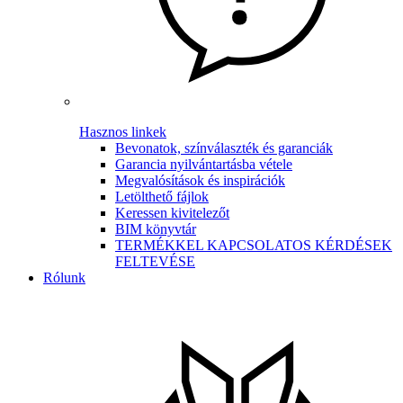
Hasznos linkek
Bevonatok, színválaszték és garanciák
Garancia nyilvántartásba vétele
Megvalósítások és inspirációk
Letölthető fájlok
Keressen kivitelezőt
BIM könyvtár
TERMÉKKEL KAPCSOLATOS KÉRDÉSEK
FELTEVÉSE
Rólunk