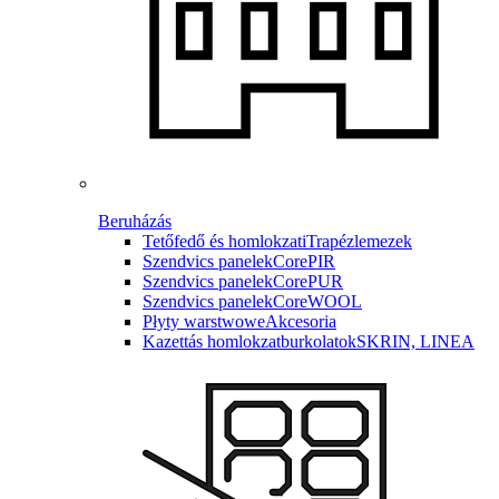
Beruházás
Tetőfedő és homlokzati
Trapézlemezek
Szendvics panelek
CorePIR
Szendvics panelek
CorePUR
Szendvics panelek
CoreWOOL
Płyty warstwowe
Akcesoria
Kazettás homlokzatburkolatok
SKRIN, LINEA