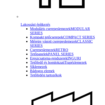
Lakossági építkezés
Moduláris cserepeslemezek
MODULAR
SERIES
Kompakt tetőcserepek
COMPACT SERIES
Méretre vágott cserepeslemezek
CLASSIC
SERIES
Cserepeslemezek
RETRO
Tetőpanelek
PANEL SERIES
Ereszcsatorna-rendszerek
INGURI
Tetőfedő és homlokzati
Trapézlemezek
Síklemezek
Bádogos elemek
Tetőfedési tartozékok