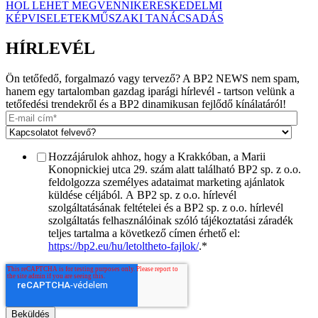
HOL LEHET MEGVENNI
KERESKEDELMI
KÉPVISELETEK
MŰSZAKI TANÁCSADÁS
HÍRLEVÉL
Ön tetőfedő, forgalmazó vagy tervező? A BP2 NEWS nem spam,
hanem egy tartalomban gazdag iparági hírlevél - tartson velünk a
tetőfedési trendekről és a BP2 dinamikusan fejlődő kínálatáról!
Hozzájárulok ahhoz, hogy a Krakkóban, a Marii
Konopnickiej utca 29. szám alatt található BP2 sp. z o.o.
feldolgozza személyes adataimat marketing ajánlatok
küldése céljából. A BP2 sp. z o.o. hírlevél
szolgáltatásának feltételei és a BP2 sp. z o.o. hírlevél
szolgáltatás felhasználóinak szóló tájékoztatási záradék
teljes tartalma a következő címen érhető el:
https://bp2.eu/hu/letoltheto-fajlok/
.
*