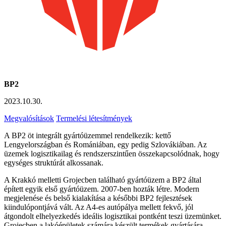
BP2
2023.10.30.
Megvalósítások
Termelési létesítmények
A BP2 öt integrált gyártóüzemmel rendelkezik: kettő
Lengyelországban és Romániában, egy pedig Szlovákiában. Az
üzemek logisztikailag és rendszerszintűen összekapcsolódnak, hogy
egységes struktúrát alkossanak.
A Krakkó melletti Grojecben található gyártóüzem a BP2 által
épített egyik első gyártóüzem. 2007-ben hozták létre. Modern
megjelenése és belső kialakítása a későbbi BP2 fejlesztések
kiindulópontjává vált. Az A4-es autópálya mellett fekvő, jól
átgondolt elhelyezkedés ideális logisztikai pontként teszi üzemünket.
Grojecben a lakóépületek számára készült termékek gyártására