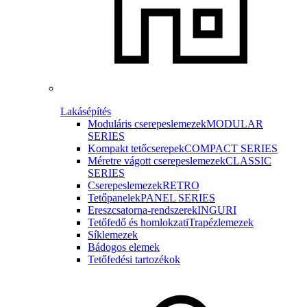
Lakásépítés
Moduláris cserepeslemezek
MODULAR
SERIES
Kompakt tetőcserepek
COMPACT SERIES
Méretre vágott cserepeslemezek
CLASSIC
SERIES
Cserepeslemezek
RETRO
Tetőpanelek
PANEL SERIES
Ereszcsatorna-rendszerek
INGURI
Tetőfedő és homlokzati
Trapézlemezek
Síklemezek
Bádogos elemek
Tetőfedési tartozékok