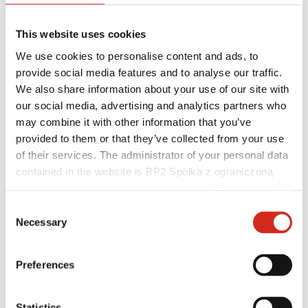
This website uses cookies
We use cookies to personalise content and ads, to
provide social media features and to analyse our traffic.
We also share information about your use of our site with
our social media, advertising and analytics partners who
may combine it with other information that you’ve
provided to them or that they’ve collected from your use
of their services. The administrator of your personal data
Hasznos linkek
Bevonatok, színválaszték és garanciák
contained in the website is BP2 Spółka z ograniczoną
Garancia nyilvántartásba vétele
odpowiedzialnością, Marii Konopnickiej 29 Street, 30-302
Megvalósítások és inspirációk
Kraków. KRS 0000369912, NIP 6762431701, REGON
Letölthető fájlok
Consent
Hol lehet megvásárolni?
121387608.
Necessary
Selection
Keressen kivitelezőt
BIM könyvtárak
Szakembereknek
Preferences
Statistics