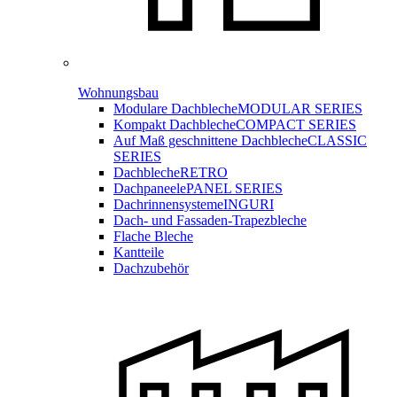
Wohnungsbau
Modulare Dachbleche
MODULAR SERIES
Kompakt Dachbleche
COMPACT SERIES
Auf Maß geschnittene Dachbleche
CLASSIC
SERIES
Dachbleche
RETRO
Dachpaneele
PANEL SERIES
Dachrinnensysteme
INGURI
Dach- und Fassaden-
Trapezbleche
Flache Bleche
Kantteile
Dachzubehör