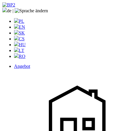
de
|
PL
EN
SK
CS
HU
LT
RO
Angebot