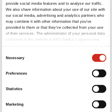
provide social media features and to analyse our traffic.
We also share information about your use of our site with
our social media, advertising and analytics partners who
may combine it with other information that you’ve
provided to them or that they’ve collected from your use
Vertriebspartner
of their services. The administrator of your personal data
eProfil
contained in the website is BP2 Spółka z ograniczoną
Marketing Angebot
odpowiedzialnością, Marii Konopnickiej 29 Street, 30-302
BP2-Programm 50:50
Optimieren Sie das Dach
Kraków. KRS 0000369912, NIP 6762431701, REGON
Consent
121387608.
Necessary
Selection
Preferences
Statistics
Marketing