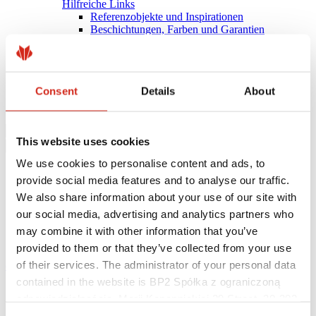
Hilfreiche Links
Referenzobjekte und Inspirationen
Beschichtungen, Farben und Garantien
Garantie-Registrierung
Herunterladen
BIM-Bibliothek
PRODUKT ANFRAGEN
Consent
Details
About
Herunterladen
Kontakt
This website uses cookies
We use cookies to personalise content and ads, to
provide social media features and to analyse our traffic.
We also share information about your use of our site with
our social media, advertising and analytics partners who
may combine it with other information that you’ve
provided to them or that they’ve collected from your use
of their services. The administrator of your personal data
eProfil
contained in the website is BP2 Spółka z ograniczoną
Startseite
odpowiedzialnością, Marii Konopnickiej 29 Street, 30-302
COMPACT SERIES
Kraków. KRS 0000369912, NIP 6762431701, REGON