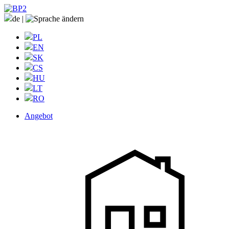
de
|
PL
EN
SK
CS
HU
LT
RO
Angebot