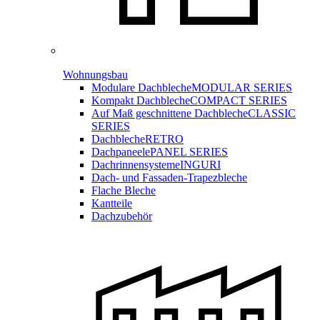
Wohnungsbau
Modulare Dachbleche
MODULAR SERIES
Kompakt Dachbleche
COMPACT SERIES
Auf Maß geschnittene Dachbleche
CLASSIC
SERIES
Dachbleche
RETRO
Dachpaneele
PANEL SERIES
Dachrinnensysteme
INGURI
Dach- und Fassaden-
Trapezbleche
Flache Bleche
Kantteile
Dachzubehör