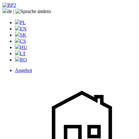
de
|
PL
EN
SK
CS
HU
LT
RO
Angebot