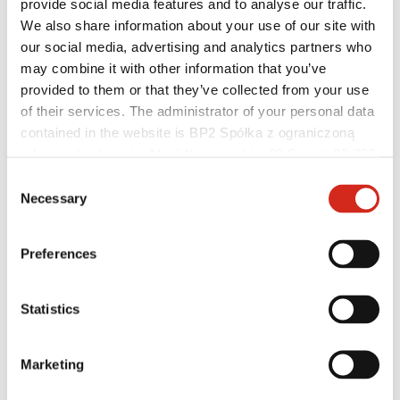
provide social media features and to analyse our traffic.
We also share information about your use of our site with
our social media, advertising and analytics partners who
may combine it with other information that you’ve
provided to them or that they’ve collected from your use
of their services. The administrator of your personal data
Vertriebspartner
contained in the website is BP2 Spółka z ograniczoną
eProfil
Marketing Angebot
odpowiedzialnością, Marii Konopnickiej 29 Street, 30-302
BP2-Programm 50:50
Kraków. KRS 0000369912, NIP 6762431701, REGON
Consent
Optimieren Sie das Dach
121387608.
Necessary
Selection
Preferences
Statistics
Marketing