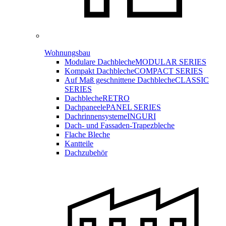
Wohnungsbau
Modulare Dachbleche
MODULAR SERIES
Kompakt Dachbleche
COMPACT SERIES
Auf Maß geschnittene Dachbleche
CLASSIC
SERIES
Dachbleche
RETRO
Dachpaneele
PANEL SERIES
Dachrinnensysteme
INGURI
Dach- und Fassaden-
Trapezbleche
Flache Bleche
Kantteile
Dachzubehör