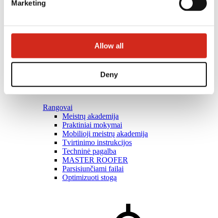
Marketing
Allow all
Deny
Rangovai
Meistrų akademija
Praktiniai mokymai
Mobilioji meistrų akademija
Tvirtinimo instrukcijos
Techninė pagalba
MASTER ROOFER
Parsisiunčiami failai
Optimizuoti stogą