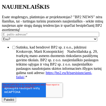
NAUJIENLAIŠKIS
Esate stogdengys, platintojas ar projektuotojas? "BP2 NEWS" nėra
šlamštas, tai - turtingas turiniu pramonės naujienlaiškis - sekite mūsų
naujienas apie stogų dangų tendencijas ir sparčiai besiplečiantį BP2
asortimentą!
Sutinku, kad bendrovė BP2 sp. z o.o., įsikūrusi
Krokuvoje, Marii Konopnickiej
Nadwiślańska g. 29,
tvarkytų mano asmens duomenis rinkodaros pasiūlymų
gavimo tikslais. BP2 sp. z o.o. naujienlaiškio paslaugos
teikimo sąlygas ir visą BP2 sp. z o.o. naujienlaiškio
paslaugos naudotojams skirtos informacinės išlygos turinį
galima rasti adresu:
https://bp2.eu/lt/parsisiunciami-
failai/
.
*