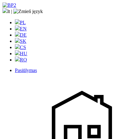
lt
|
PL
EN
DE
SK
CS
HU
RO
Pasiūlymas