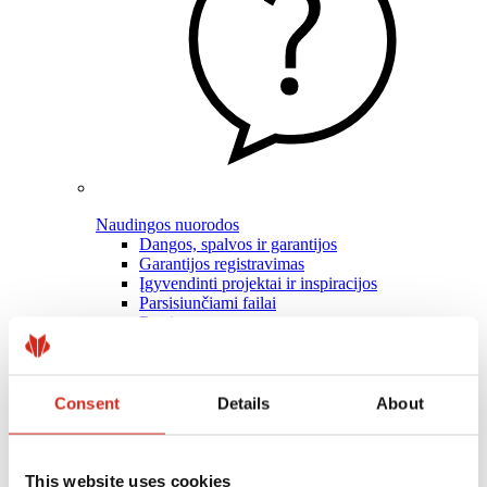
Naudingos nuorodos
Dangos, spalvos ir garantijos
Garantijos registravimas
Įgyvendinti projektai ir inspiracijos
Parsisiunčiami failai
Rasti rangovą
Kur įsigyti?
BIM bibliotekos
Profesionalams
Consent
Details
About
This website uses cookies