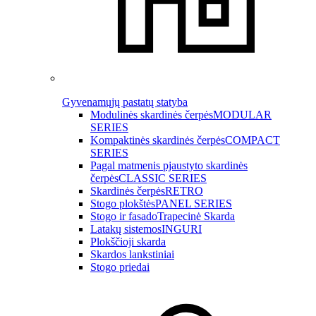
Gyvenamųjų pastatų statyba
Modulinės skardinės čerpės
MODULAR
SERIES
Kompaktinės skardinės čerpės
COMPACT
SERIES
Pagal matmenis pjaustyto skardinės
čerpės
CLASSIC SERIES
Skardinės čerpės
RETRO
Stogo plokštės
PANEL SERIES
Stogo ir fasado
Trapecinė Skarda
Latakų sistemos
INGURI
Plokščioji skarda
Skardos lankstiniai
Stogo priedai