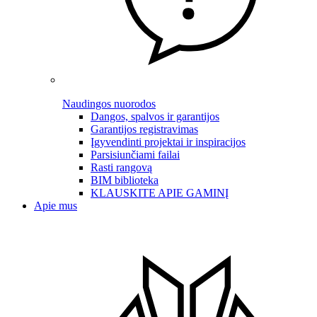
Naudingos nuorodos
Dangos, spalvos ir garantijos
Garantijos registravimas
Įgyvendinti projektai ir inspiracijos
Parsisiunčiami failai
Rasti rangovą
BIM biblioteka
KLAUSKITE APIE GAMINĮ
Apie mus