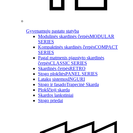
Gyvenamųjų pastatų statyba
Modulinės skardinės čerpės
MODULAR
SERIES
Kompaktinės skardinės čerpės
COMPACT
SERIES
Pagal matmenis pjaustyto skardinės
čerpės
CLASSIC SERIES
Skardinės čerpės
RETRO
Stogo plokštės
PANEL SERIES
Latakų sistemos
INGURI
Stogo ir fasado
Trapecinė Skarda
Plokščioji skarda
Skardos lankstiniai
Stogo priedai