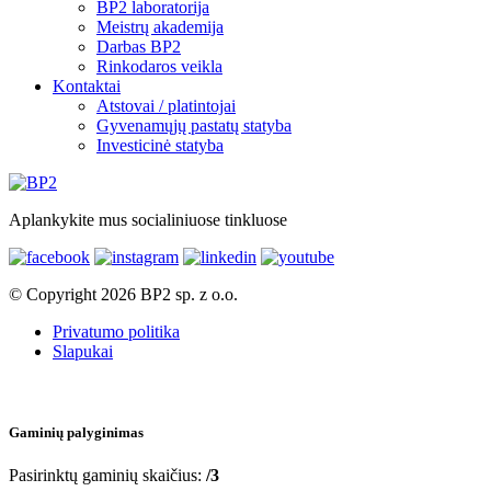
BP2 laboratorija
Meistrų akademija
Darbas BP2
Rinkodaros veikla
Kontaktai
Atstovai / platintojai
Gyvenamųjų pastatų statyba
Investicinė statyba
Aplankykite mus socialiniuose tinkluose
© Copyright 2026 BP2 sp. z o.o.
Privatumo politika
Slapukai
Gaminių palyginimas
Pasirinktų gaminių skaičius:
/3