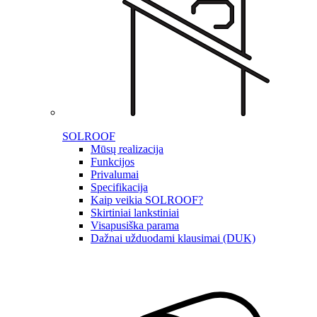
SOLROOF
Mūsų realizacija
Funkcijos
Privalumai
Specifikacija
Kaip veikia SOLROOF?
Skirtiniai lankstiniai
Visapusiška parama
Dažnai užduodami klausimai (DUK)