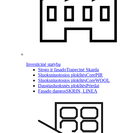
Investicinė statyba
Stogo ir fasado
Trapecinė Skarda
Sluoksniuotosios plokštės
CorePIR
Sluoksniuotosios plokštės
CoreWOOL
Daugiasluoksnės plokštės
Priedai
Fasado dangos
SKRIN, LINEA