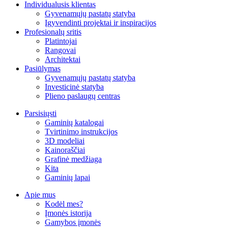
Individualusis klientas
Gyvenamųjų pastatų statyba
Įgyvendinti projektai ir inspiracijos
Profesionalų sritis
Platintojai
Rangovai
Architektai
Pasiūlymas
Gyvenamųjų pastatų statyba
Investicinė statyba
Plieno paslaugų centras
Parsisiųsti
Gaminių katalogai
Tvirtinimo instrukcijos
3D modeliai
Kainoraščiai
Grafinė medžiaga
Kita
Gaminių lapai
Apie mus
Kodėl mes?
Įmonės istorija
Gamybos įmonės