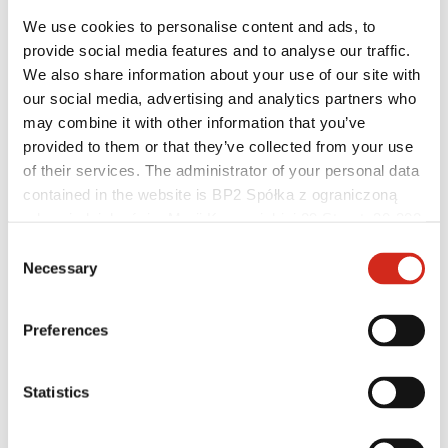
We use cookies to personalise content and ads, to
provide social media features and to analyse our traffic.
We also share information about your use of our site with
our social media, advertising and analytics partners who
may combine it with other information that you’ve
provided to them or that they’ve collected from your use
of their services. The administrator of your personal data
contained in the website is BP2 Spółka z ograniczoną
odpowiedzialnością, Marii Konopnickiej 29 Street, 30-302
Platintojai
Kraków. KRS 0000369912, NIP 6762431701, REGON
Consent
Kliento sritis – eProfil
121387608.
Necessary
Selection
Parsisiunčiami failai
Rinkodaros pasiūlymas
BP2 programa 50:50
Preferences
Optimizuoti stogą
Statistics