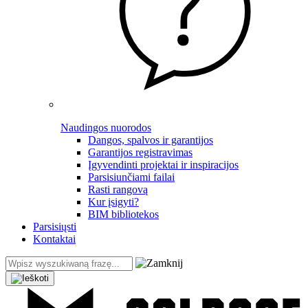
Naudingos nuorodos
Dangos, spalvos ir garantijos
Garantijos registravimas
Įgyvendinti projektai ir inspiracijos
Parsisiunčiami failai
Rasti rangovą
Kur įsigyti?
BIM bibliotekos
Parsisiųsti
Kontaktai