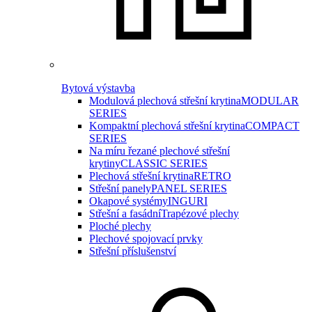
Bytová výstavba
Modulová plechová střešní krytina
MODULAR
SERIES
Kompaktní plechová střešní krytina
COMPACT
SERIES
Na míru řezané plechové střešní
krytiny
CLASSIC SERIES
Plechová střešní krytina
RETRO
Střešní panely
PANEL SERIES
Okapové systémy
INGURI
Střešní a fasádní
Trapézové plechy
Ploché plechy
Plechové spojovací prvky
Střešní příslušenství