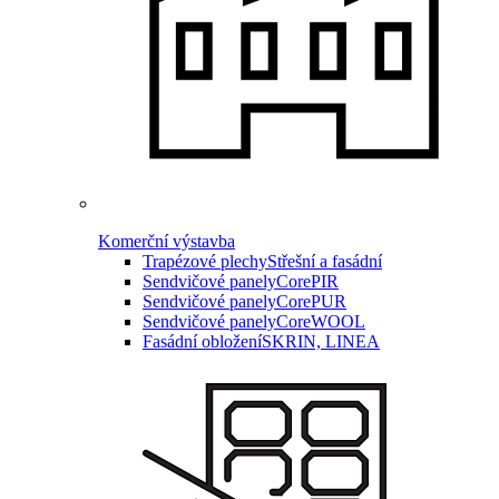
Komerční výstavba
Trapézové plechy
Střešní a fasádní
Sendvičové panely
CorePIR
Sendvičové panely
CorePUR
Sendvičové panely
CoreWOOL
Fasádní obložení
SKRIN, LINEA