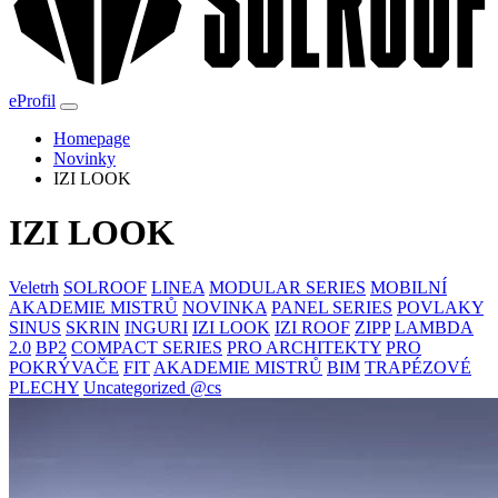
eProfil
Homepage
Novinky
IZI LOOK
IZI LOOK
Veletrh
SOLROOF
LINEA
MODULAR SERIES
MOBILNÍ
AKADEMIE MISTRŮ
NOVINKA
PANEL SERIES
POVLAKY
SINUS
SKRIN
INGURI
IZI LOOK
IZI ROOF
ZIPP
LAMBDA
2.0
BP2
COMPACT SERIES
PRO ARCHITEKTY
PRO
POKRÝVAČE
FIT
AKADEMIE MISTRŮ
BIM
TRAPÉZOVÉ
PLECHY
Uncategorized @cs