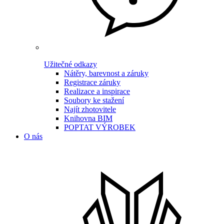
Užitečné odkazy
Nátěry, barevnost a záruky
Registrace záruky
Realizace a inspirace
Soubory ke stažení
Najít zhotovitele
Knihovna BIM
POPTAT VÝROBEK
O nás