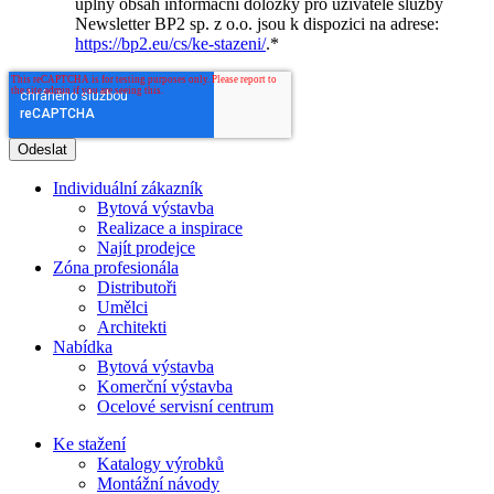
úplný obsah informační doložky pro uživatele služby
Newsletter BP2 sp. z o.o. jsou k dispozici na adrese:
https://bp2.eu/cs/ke-stazeni/
.
*
Individuální zákazník
Bytová výstavba
Realizace a inspirace
Najít prodejce
Zóna profesionála
Distributoři
Umělci
Architekti
Nabídka
Bytová výstavba
Komerční výstavba
Ocelové servisní centrum
Ke stažení
Katalogy výrobků
Montážní návody