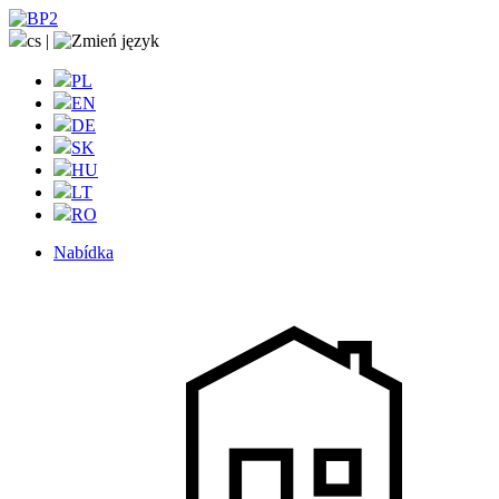
cs
|
PL
EN
DE
SK
HU
LT
RO
Nabídka