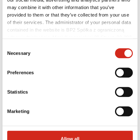
may combine it with other information that you’ve
provided to them or that they’ve collected from your use
of their services. The administrator of your personal data
contained in the website is BP2 Spółka z ograniczoną
odpowiedzialnością, Marii Konopnickiej 29 Street, 30-302
Kraków. KRS 0000369912, NIP 6762431701, REGON
Consent
121387608.
Necessary
Užitečné odkazy
Selection
Nátěry, barevnost a záruky
Registrace záruky
Realizace a inspirace
Preferences
Soubory ke stažení
Kde koupit?
Najít zhotovitele
Statistics
Knihovny BIM
Pro profesionály
Marketing
Allow all