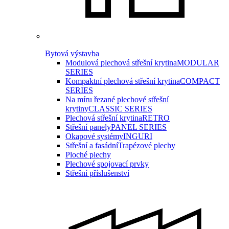
Bytová výstavba
Modulová plechová střešní krytina
MODULAR
SERIES
Kompaktní plechová střešní krytina
COMPACT
SERIES
Na míru řezané plechové střešní
krytiny
CLASSIC SERIES
Plechová střešní krytina
RETRO
Střešní panely
PANEL SERIES
Okapové systémy
INGURI
Střešní a fasádní
Trapézové plechy
Ploché plechy
Plechové spojovací prvky
Střešní příslušenství