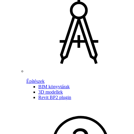
Építészek
BIM könyvtárak
3D modellek
Revit BP2 plugin