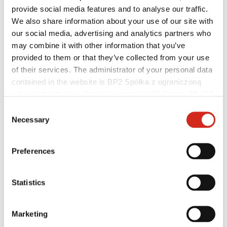
provide social media features and to analyse our traffic.
We also share information about your use of our site with
our social media, advertising and analytics partners who
may combine it with other information that you’ve
provided to them or that they’ve collected from your use
of their services. The administrator of your personal data
contained in the website is BP2 Spółka z ograniczoną
odpowiedzialnością, Marii Konopnickiej 29 Street, 30-302
Kraków. KRS 0000369912, NIP 6762431701, REGON
Consent
Hasznos linkek
121387608.
Necessary
Selection
Bevonatok, színválaszték és garanciák
Garancia nyilvántartásba vétele
Megvalósítások és inspirációk
Letölthető fájlok
Preferences
Hol lehet megvásárolni?
Keressen kivitelezőt
BIM könyvtárak
Statistics
Szakembereknek
Marketing