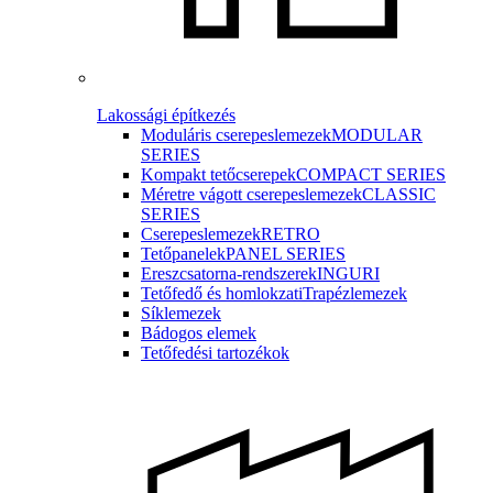
Lakossági építkezés
Moduláris cserepeslemezek
MODULAR
SERIES
Kompakt tetőcserepek
COMPACT SERIES
Méretre vágott cserepeslemezek
CLASSIC
SERIES
Cserepeslemezek
RETRO
Tetőpanelek
PANEL SERIES
Ereszcsatorna-rendszerek
INGURI
Tetőfedő és homlokzati
Trapézlemezek
Síklemezek
Bádogos elemek
Tetőfedési tartozékok