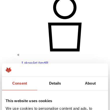
Lakossági ügyfél
Megvalósítások és inspirációk
Bevonatok, színválaszték és garanciák
Garancia nyilvántartásba vétele
Gyakran ismételt kérdések (GYIK)
Consent
Details
About
Keressen értékesítőt / kivitelezőt
This website uses cookies
We use cookies to personalise content and ads, to