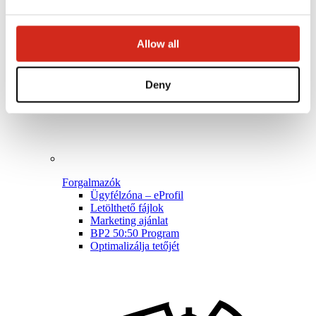
Allow all
Deny
Forgalmazók
Ügyfélzóna – eProfil
Letölthető fájlok
Marketing ajánlat
BP2 50:50 Program
Optimalizálja tetőjét