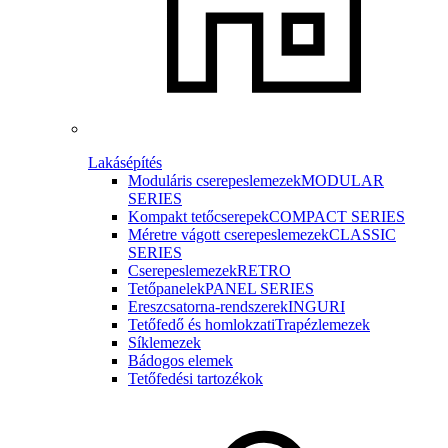
Lakásépítés
Moduláris cserepeslemezek
MODULAR
SERIES
Kompakt tetőcserepek
COMPACT SERIES
Méretre vágott cserepeslemezek
CLASSIC
SERIES
Cserepeslemezek
RETRO
Tetőpanelek
PANEL SERIES
Ereszcsatorna-rendszerek
INGURI
Tetőfedő és homlokzati
Trapézlemezek
Síklemezek
Bádogos elemek
Tetőfedési tartozékok