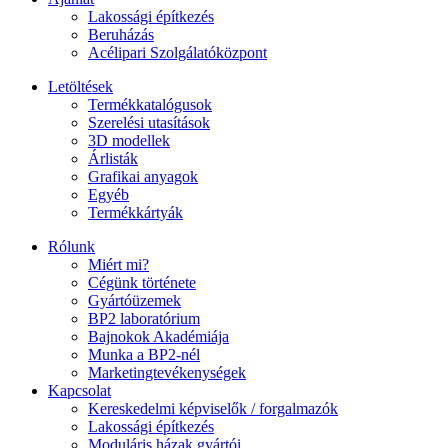
Lakossági építkezés
Beruházás
Acélipari Szolgálatóközpont
Letöltések
Termékkatalógusok
Szerelési utasítások
3D modellek
Árlisták
Grafikai anyagok
Egyéb
Termékkártyák
Rólunk
Miért mi?
Cégünk története
Gyártóüzemek
BP2 laboratórium
Bajnokok Akadémiája
Munka a BP2-nél
Marketingtevékenységek
Kapcsolat
Kereskedelmi képviselők / forgalmazók
Lakossági építkezés
Moduláris házak gyártói