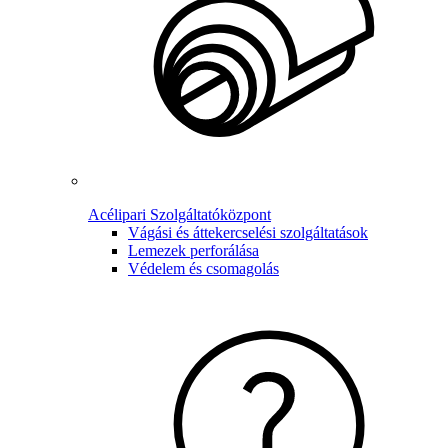
Acélipari Szolgáltatóközpont
Vágási és áttekercselési szolgáltatások
Lemezek perforálása
Védelem és csomagolás