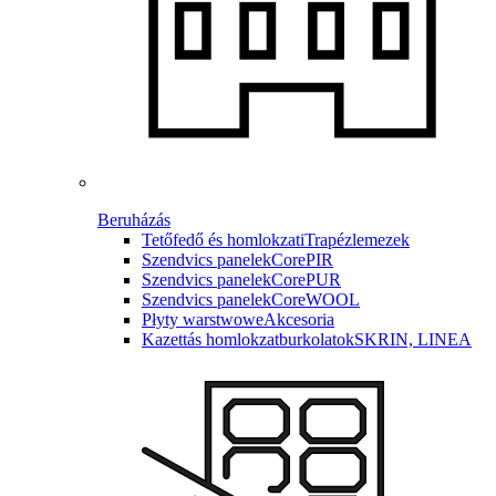
Beruházás
Tetőfedő és homlokzati
Trapézlemezek
Szendvics panelek
CorePIR
Szendvics panelek
CorePUR
Szendvics panelek
CoreWOOL
Płyty warstwowe
Akcesoria
Kazettás homlokzatburkolatok
SKRIN, LINEA