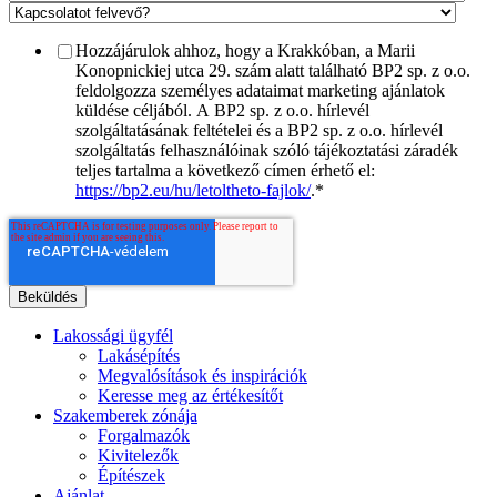
Hozzájárulok ahhoz, hogy a Krakkóban, a Marii
Konopnickiej utca 29. szám alatt található BP2 sp. z o.o.
feldolgozza személyes adataimat marketing ajánlatok
küldése céljából. A BP2 sp. z o.o. hírlevél
szolgáltatásának feltételei és a BP2 sp. z o.o. hírlevél
szolgáltatás felhasználóinak szóló tájékoztatási záradék
teljes tartalma a következő címen érhető el:
https://bp2.eu/hu/letoltheto-fajlok/
.
*
Lakossági ügyfél
Lakásépítés
Megvalósítások és inspirációk
Keresse meg az értékesítőt
Szakemberek zónája
Forgalmazók
Kivitelezők
Építészek
Ajánlat