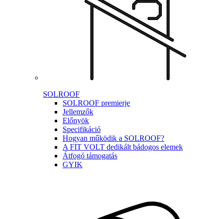
SOLROOF
SOLROOF premierje
Jellemzők
Előnyök
Specifikáció
Hogyan működik a SOLROOF?
A FIT VOLT dedikált bádogos elemek
Átfogó támogatás
GYIK