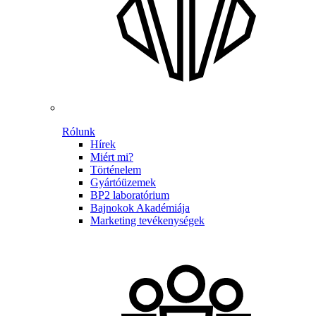
Rólunk
Hírek
Miért mi?
Történelem
Gyártóüzemek
BP2 laboratórium
Bajnokok Akadémiája
Marketing tevékenységek