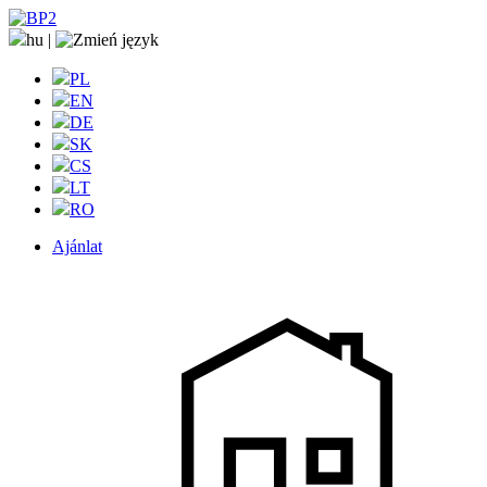
hu
|
PL
EN
DE
SK
CS
LT
RO
Ajánlat