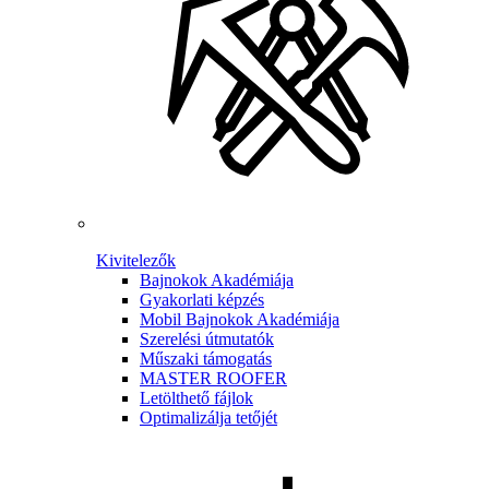
Kivitelezők
Bajnokok Akadémiája
Gyakorlati képzés
Mobil Bajnokok Akadémiája
Szerelési útmutatók
Műszaki támogatás
MASTER ROOFER
Letölthető fájlok
Optimalizálja tetőjét