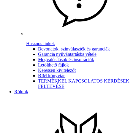
Hasznos linkek
Bevonatok, színválaszték és garanciák
Garancia nyilvántartásba vétele
Megvalósítások és inspirációk
Letölthető fájlok
Keressen kivitelezőt
BIM könyvtár
TERMÉKKEL KAPCSOLATOS KÉRDÉSEK
FELTEVÉSE
Rólunk