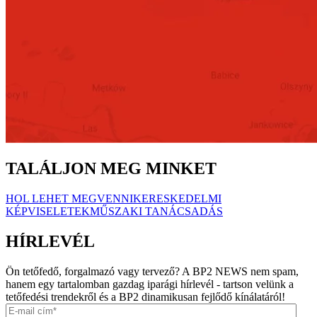
TALÁLJON MEG MINKET
HOL LEHET MEGVENNI
KERESKEDELMI
KÉPVISELETEK
MŰSZAKI TANÁCSADÁS
HÍRLEVÉL
Ön tetőfedő, forgalmazó vagy tervező? A BP2 NEWS nem spam,
hanem egy tartalomban gazdag iparági hírlevél - tartson velünk a
tetőfedési trendekről és a BP2 dinamikusan fejlődő kínálatáról!