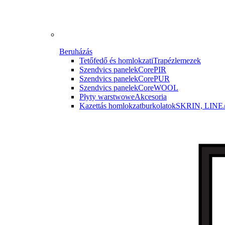
Beruházás
Tetőfedő és homlokzati
Trapézlemezek
Szendvics panelek
CorePIR
Szendvics panelek
CorePUR
Szendvics panelek
CoreWOOL
Płyty warstwowe
Akcesoria
Kazettás homlokzatburkolatok
SKRIN, LINE