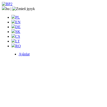
hu
|
PL
EN
DE
SK
CS
LT
RO
Ajánlat