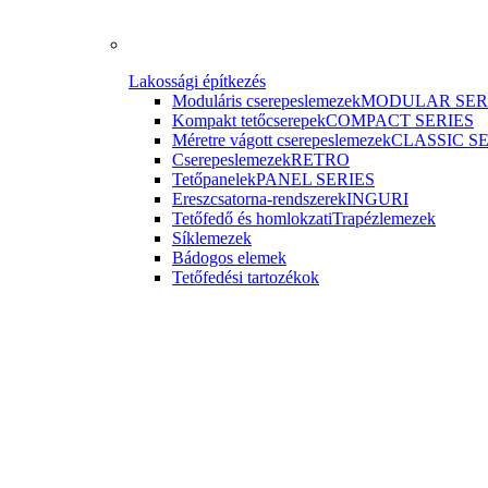
Lakossági építkezés
Moduláris cserepeslemezek
MODULAR SER
Kompakt tetőcserepek
COMPACT SERIES
Méretre vágott cserepeslemezek
CLASSIC S
Cserepeslemezek
RETRO
Tetőpanelek
PANEL SERIES
Ereszcsatorna-rendszerek
INGURI
Tetőfedő és homlokzati
Trapézlemezek
Síklemezek
Bádogos elemek
Tetőfedési tartozékok