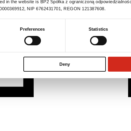
ned in the website is BP2 Spółka z ograniczoną odpowiedzialnośc
S 0000369912, NIP 6762431701, REGON 121387608.
Preferences
Statistics
Deny