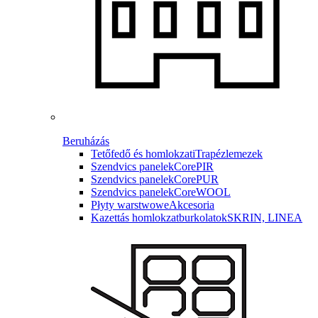
Beruházás
Tetőfedő és homlokzati
Trapézlemezek
Szendvics panelek
CorePIR
Szendvics panelek
CorePUR
Szendvics panelek
CoreWOOL
Płyty warstwowe
Akcesoria
Kazettás homlokzatburkolatok
SKRIN, LINEA