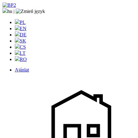
hu
|
PL
EN
DE
SK
CS
LT
RO
Ajánlat