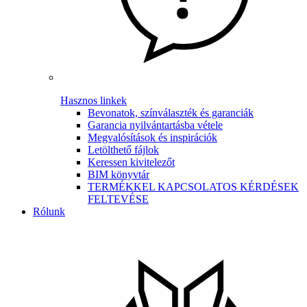
Hasznos linkek
Bevonatok, színválaszték és garanciák
Garancia nyilvántartásba vétele
Megvalósítások és inspirációk
Letölthető fájlok
Keressen kivitelezőt
BIM könyvtár
TERMÉKKEL KAPCSOLATOS KÉRDÉSEK
FELTEVÉSE
Rólunk