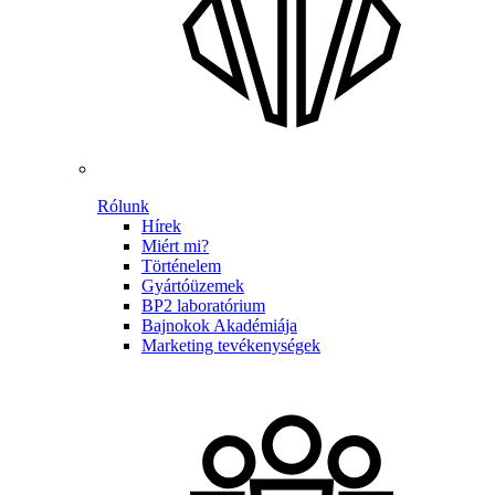
Rólunk
Hírek
Miért mi?
Történelem
Gyártóüzemek
BP2 laboratórium
Bajnokok Akadémiája
Marketing tevékenységek