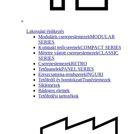
Lakossági építkezés
Moduláris cserepeslemezek
MODULAR
SERIES
Kompakt tetőcserepek
COMPACT SERIES
Méretre vágott cserepeslemezek
CLASSIC
SERIES
Cserepeslemezek
RETRO
Tetőpanelek
PANEL SERIES
Ereszcsatorna-rendszerek
INGURI
Tetőfedő és homlokzati
Trapézlemezek
Síklemezek
Bádogos elemek
Tetőfedési tartozékok