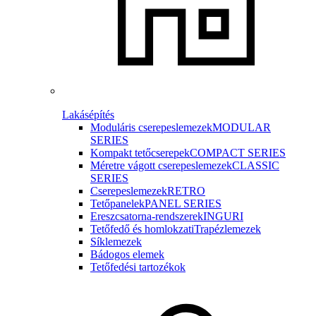
Lakásépítés
Moduláris cserepeslemezek
MODULAR
SERIES
Kompakt tetőcserepek
COMPACT SERIES
Méretre vágott cserepeslemezek
CLASSIC
SERIES
Cserepeslemezek
RETRO
Tetőpanelek
PANEL SERIES
Ereszcsatorna-rendszerek
INGURI
Tetőfedő és homlokzati
Trapézlemezek
Síklemezek
Bádogos elemek
Tetőfedési tartozékok