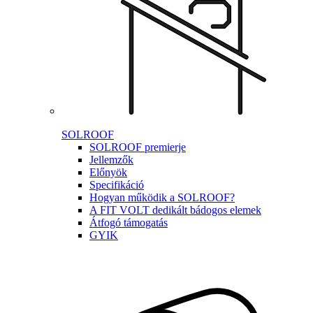
SOLROOF
SOLROOF premierje
Jellemzők
Előnyök
Specifikáció
Hogyan működik a SOLROOF?
A FIT VOLT dedikált bádogos elemek
Átfogó támogatás
GYIK