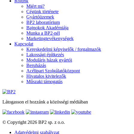
Rólunk
Miért mi?
Cégünk története
Gyártóüzemek
BP2 laboratórium
Bajnokok Akadémiája
Munka a BP2-nél
Marketingtevékenységek
Kapcsolat
Kereskedelmi képviselők / forgalmazók
Lakossági építkezés
Moduláris házak gyártói
Beruházás
Acélipari Szolgálatóközpont
Hivatalos kivitelezők
Műszaki támogatás
Látogasson el hozzánk a közösségi médiában
© Copyright 2026 BP2 sp. z o.o.
Adatvédelmi szabályzat