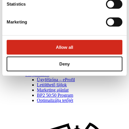
Statistics
Marketing
Allow all
Deny
Forgalmazók
Ügyfélzóna – eProfil
Letölthető fájlok
Marketing ajánlat
BP2 50:50 Program
Optimalizálja tetőjét