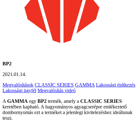
BP2
2021.01.14.
Megvalósítások
CLASSIC SERIES
GAMMA
Lakossági építkezés
Lakossági ügyfél
Megvalósítás videó
A
GAMMA
egy
BP2
termék, amely a
CLASSIC SERIES
keretében kapható. A hagyományos agyagcserépre emlékeztető
dombornyomás ezt a terméket a jelenlegi kivitelezéshez ideálisnak
teszi.