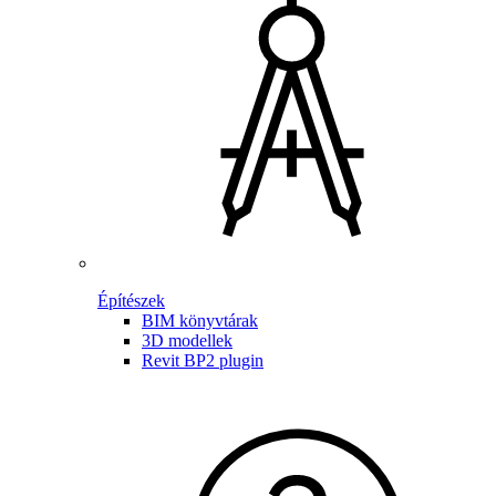
Építészek
BIM könyvtárak
3D modellek
Revit BP2 plugin