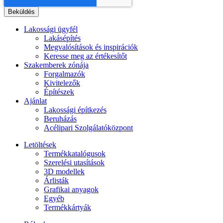
Lakossági ügyfél
Lakásépítés
Megvalósítások és inspirációk
Keresse meg az értékesítőt
Szakemberek zónája
Forgalmazók
Kivitelezők
Építészek
Ajánlat
Lakossági építkezés
Beruházás
Acélipari Szolgálatóközpont
Letöltések
Termékkatalógusok
Szerelési utasítások
3D modellek
Árlisták
Grafikai anyagok
Egyéb
Termékkártyák