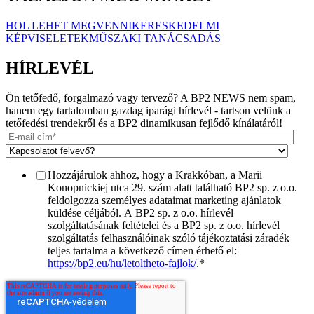
HOL LEHET MEGVENNI
KERESKEDELMI
KÉPVISELETEK
MŰSZAKI TANÁCSADÁS
HÍRLEVÉL
Ön tetőfedő, forgalmazó vagy tervező? A BP2 NEWS nem spam,
hanem egy tartalomban gazdag iparági hírlevél - tartson velünk a
tetőfedési trendekről és a BP2 dinamikusan fejlődő kínálatáról!
Hozzájárulok ahhoz, hogy a Krakkóban, a Marii
Konopnickiej utca 29. szám alatt található BP2 sp. z o.o.
feldolgozza személyes adataimat marketing ajánlatok
küldése céljából. A BP2 sp. z o.o. hírlevél
szolgáltatásának feltételei és a BP2 sp. z o.o. hírlevél
szolgáltatás felhasználóinak szóló tájékoztatási záradék
teljes tartalma a következő címen érhető el:
https://bp2.eu/hu/letoltheto-fajlok/
.
*