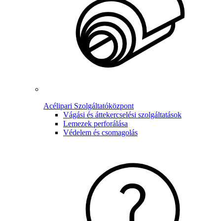
Acélipari Szolgáltatóközpont
Vágási és áttekercselési szolgáltatások
Lemezek perforálása
Védelem és csomagolás