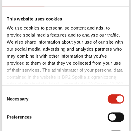
This website uses cookies
We use cookies to personalise content and ads, to
provide social media features and to analyse our traffic.
We also share information about your use of our site with
our social media, advertising and analytics partners who
may combine it with other information that you’ve
provided to them or that they’ve collected from your use
Hasznos linkek
of their services. The administrator of your personal data
Bevonatok, színválaszték és garanciák
Garancia nyilvántartásba vétele
contained in the website is BP2 Spółka z ograniczoną
Megvalósítások és inspirációk
odpowiedzialnością, Marii Konopnickiej 29 Street, 30-302
Letölthető fájlok
Kraków. KRS 0000369912, NIP 6762431701, REGON
Hol lehet megvásárolni?
Consent
Keressen kivitelezőt
121387608.
Necessary
Selection
BIM könyvtárak
Szakembereknek
Preferences