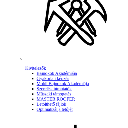
Kivitelezők
Bajnokok Akadémiája
Gyakorlati képzés
Mobil Bajnokok Akadémiája
Szerelési útmutatók
Műszaki támogatás
MASTER ROOFER
Letölthető fájlok
Optimalizálja tetőjét