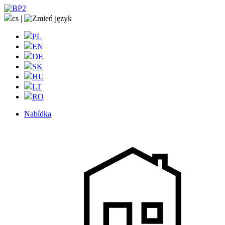
cs
|
PL
EN
DE
SK
HU
LT
RO
Nabídka