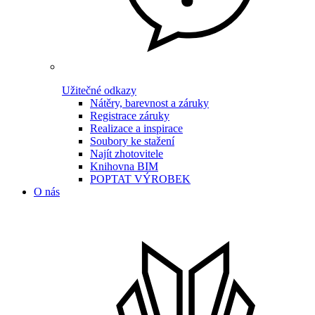
Užitečné odkazy
Nátěry, barevnost a záruky
Registrace záruky
Realizace a inspirace
Soubory ke stažení
Najít zhotovitele
Knihovna BIM
POPTAT VÝROBEK
O nás