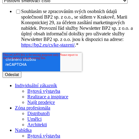
Souhlasím se zpracováním svých osobních údajů
společností BP2 sp. z o.o., se sídlem v Krakově, Marii
Konopnickiej 29, za účelem zasílání marketingových
nabídek. Provozní řád služby Newsletter BP2 sp. z o.o. a
úplný obsah informační doložky pro uživatele služby
Newsletter BP2 sp. z o.o. jsou k dispozici na adrese:
https://bp2.eu/cs/ke-stazeni/
.
*
Individuální zákazník
Bytová výstavba
Realizace a inspirace
Najít prodejce
Zóna profesionála
Distributoři
Umělci
Architekti
Nabídka
Bytová výstavba