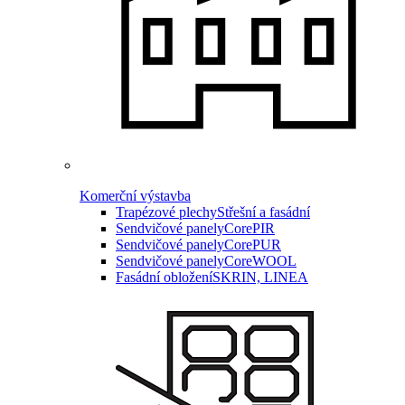
Komerční výstavba
Trapézové plechy
Střešní a fasádní
Sendvičové panely
CorePIR
Sendvičové panely
CorePUR
Sendvičové panely
CoreWOOL
Fasádní obložení
SKRIN, LINEA