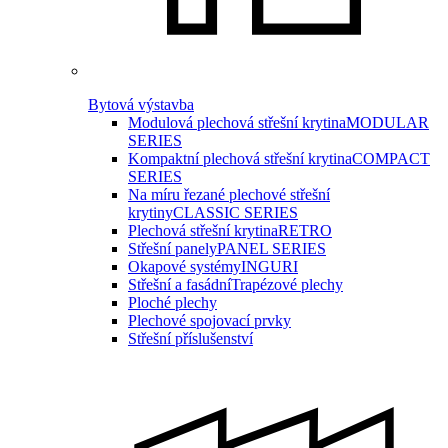
Bytová výstavba
Modulová plechová střešní krytina
MODULAR
SERIES
Kompaktní plechová střešní krytina
COMPACT
SERIES
Na míru řezané plechové střešní
krytiny
CLASSIC SERIES
Plechová střešní krytina
RETRO
Střešní panely
PANEL SERIES
Okapové systémy
INGURI
Střešní a fasádní
Trapézové plechy
Ploché plechy
Plechové spojovací prvky
Střešní příslušenství