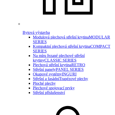
Bytová výstavba
Modulová plechová střešní krytina
MODULAR
SERIES
Kompaktní plechová střešní krytina
COMPACT
SERIES
Na míru řezané plechové střešní
krytiny
CLASSIC SERIES
Plechová střešní krytina
RETRO
Střešní panely
PANEL SERIES
Okapové systémy
INGURI
Střešní a fasádní
Trapézové plechy
Ploché plechy
Plechové spojovací prvky
Střešní příslušenství