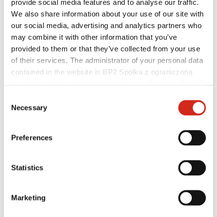
provide social media features and to analyse our traffic.
We also share information about your use of our site with
our social media, advertising and analytics partners who
may combine it with other information that you’ve
provided to them or that they’ve collected from your use
of their services. The administrator of your personal data
contained in the website is BP2 Spółka z ograniczoną
odpowiedzialnością, Marii Konopnickiej 29 Street, 30-302
Kraków. KRS 0000369912, NIP 6762431701, REGON
Consent
Distributoři
121387608.
Necessary
Zákaznická zóna – eProfil
Selection
Soubory ke stažení
Marketingová nabídka
Program BP2 50:50
Preferences
Optimalizovat střechu
Statistics
Marketing