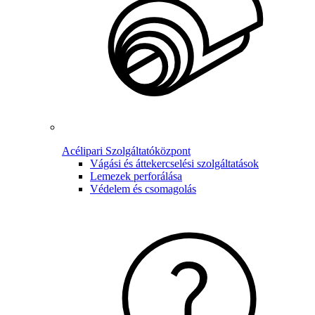
Acélipari Szolgáltatóközpont
Vágási és áttekercselési szolgáltatások
Lemezek perforálása
Védelem és csomagolás