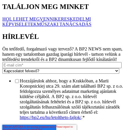
TALÁLJON MEG MINKET
HOL LEHET MEGVENNI
KERESKEDELMI
KÉPVISELETEK
MŰSZAKI TANÁCSADÁS
HÍRLEVÉL
Ön tetőfedő, forgalmazó vagy tervező? A BP2 NEWS nem spam,
hanem egy tartalomban gazdag iparági hírlevél - tartson velünk a
tetőfedési trendekről és a BP2 dinamikusan fejlődő kínálatáról!
Hozzájárulok ahhoz, hogy a Krakkóban, a Marii
Konopnickiej utca 29. szám alatt található BP2 sp. z o.o.
feldolgozza személyes adataimat marketing ajánlatok
küldése céljából. A BP2 sp. z o.o. hírlevél
szolgáltatásának feltételei és a BP2 sp. z o.o. hírlevél
szolgáltatás felhasználóinak szóló tájékoztatási záradék
teljes tartalma a következő címen érhető el:
https://bp2.eu/hu/letoltheto-fajlok/
.
*