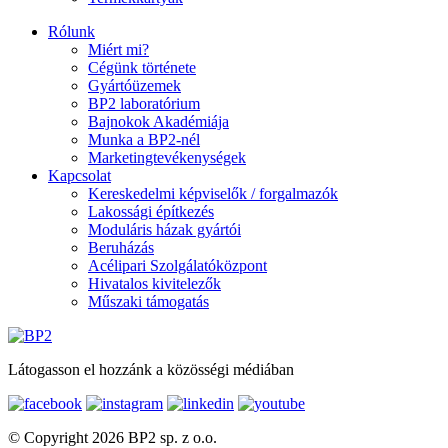
Rólunk
Miért mi?
Cégünk története
Gyártóüzemek
BP2 laboratórium
Bajnokok Akadémiája
Munka a BP2-nél
Marketingtevékenységek
Kapcsolat
Kereskedelmi képviselők / forgalmazók
Lakossági építkezés
Moduláris házak gyártói
Beruházás
Acélipari Szolgálatóközpont
Hivatalos kivitelezők
Műszaki támogatás
Látogasson el hozzánk a közösségi médiában
© Copyright 2026 BP2 sp. z o.o.