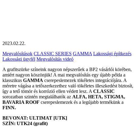
2023.02.22.
Megvalósítások
CLASSIC SERIES
GAMMA
Lakossági építkezés
Lakossági ügyfél
Megvalósítás videó
A grafitszürke színeink nagyon népszerűek a BP2 vásárlói körében,
amiért nagyon köszönjük! A mai megvalósítás egy újabb példa a
klasszikus
GAMMA
cserepeslemezek tökéletes integrációjára. A
méretre vágása a tetőszerkezethez való tökéletes illeszkedést biztosít,
így a tető tömör és korrózió ellen védett lesz. A
CLASSIC
sorozatban szintén megtalálhatók az
ALFA, HETA, STIGMA,
BAVARIA ROOF
cserepeslemezek és a legújabb termékünk a
FINN.
BEVONAT: ULTIMAT [UTK]
SZÍN: UTK24 (grafit)