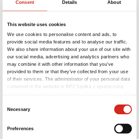
Consent
Details
About
This website uses cookies
We use cookies to personalise content and ads, to
provide social media features and to analyse our traffic.
We also share information about your use of our site with
our social media, advertising and analytics partners who
may combine it with other information that you’ve
provided to them or that they’ve collected from your use
of their services. The administrator of your personal data
Forgalmazók
Ügyfélzóna – eProfil
contained in the website is BP2 Spółka z ograniczoną
Letölthető fájlok
odpowiedzialnością, Marii Konopnickiej 29 Street, 30-302
Marketing ajánlat
Kraków. KRS 0000369912, NIP 6762431701, REGON
BP2 50:50 Program
Consent
Optimalizálja tetőjét
121387608.
Necessary
Selection
Preferences