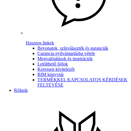
Hasznos linkek
Bevonatok, színválaszték és garanciák
Garancia nyilvántartásba vétele
Megvalósítások és inspirációk
Letölthető fájlok
Keressen kivitelezőt
BIM könyvtár
TERMÉKKEL KAPCSOLATOS KÉRDÉSEK
FELTEVÉSE
Rólunk