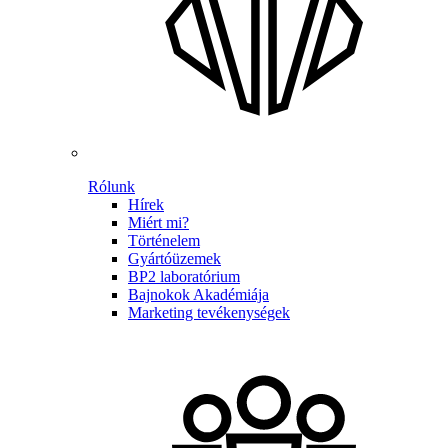
Rólunk
Hírek
Miért mi?
Történelem
Gyártóüzemek
BP2 laboratórium
Bajnokok Akadémiája
Marketing tevékenységek