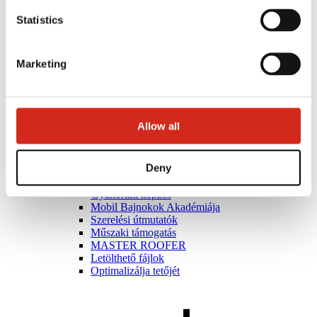
Statistics
Marketing
Allow all
Deny
Kivitelezők
Bajnokok Akadémiája
Gyakorlati képzés
Mobil Bajnokok Akadémiája
Szerelési útmutatók
Műszaki támogatás
MASTER ROOFER
Letölthető fájlok
Optimalizálja tetőjét