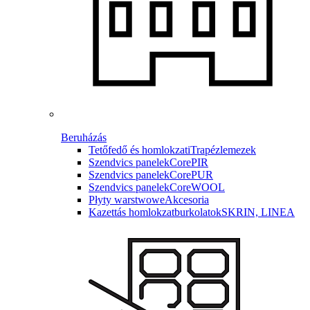
Beruházás
Tetőfedő és homlokzati
Trapézlemezek
Szendvics panelek
CorePIR
Szendvics panelek
CorePUR
Szendvics panelek
CoreWOOL
Płyty warstwowe
Akcesoria
Kazettás homlokzatburkolatok
SKRIN, LINEA