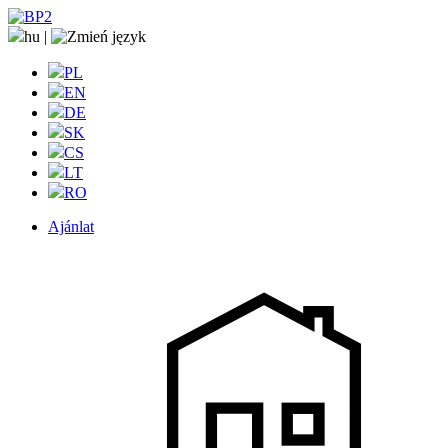
hu
|
PL
EN
DE
SK
CS
LT
RO
Ajánlat