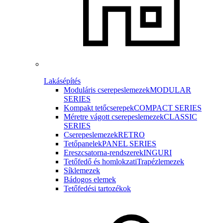
Lakásépítés
Moduláris cserepeslemezek
MODULAR
SERIES
Kompakt tetőcserepek
COMPACT SERIES
Méretre vágott cserepeslemezek
CLASSIC
SERIES
Cserepeslemezek
RETRO
Tetőpanelek
PANEL SERIES
Ereszcsatorna-rendszerek
INGURI
Tetőfedő és homlokzati
Trapézlemezek
Síklemezek
Bádogos elemek
Tetőfedési tartozékok