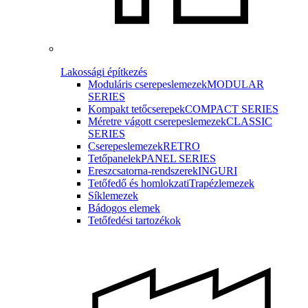
Lakossági építkezés
Moduláris cserepeslemezek
MODULAR
SERIES
Kompakt tetőcserepek
COMPACT SERIES
Méretre vágott cserepeslemezek
CLASSIC
SERIES
Cserepeslemezek
RETRO
Tetőpanelek
PANEL SERIES
Ereszcsatorna-rendszerek
INGURI
Tetőfedő és homlokzati
Trapézlemezek
Síklemezek
Bádogos elemek
Tetőfedési tartozékok