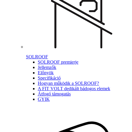
SOLROOF
SOLROOF premierje
Jellemzők
Előnyök
Specifikáció
Hogyan működik a SOLROOF?
A FIT VOLT dedikált bádogos elemek
Átfogó támogatás
GYIK