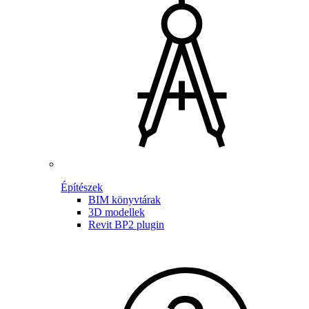
Építészek
BIM könyvtárak
3D modellek
Revit BP2 plugin