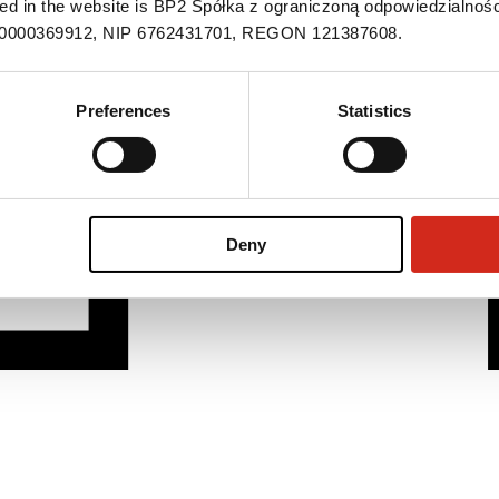
ned in the website is BP2 Spółka z ograniczoną odpowiedzialnośc
S 0000369912, NIP 6762431701, REGON 121387608.
Preferences
Statistics
Deny