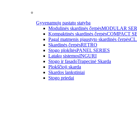
Gyvenamųjų pastatų statyba
Modulinės skardinės čerpės
MODULAR SER
Kompaktinės skardinės čerpės
COMPACT SE
Pagal matmenis pjaustyto skardinės čerpės
CL
Skardinės čerpės
RETRO
Stogo plokštės
PANEL SERIES
Latakų sistemos
INGURI
Stogo ir fasado
Trapecinė Skarda
Plokščioji skarda
Skardos lankstiniai
Stogo priedai