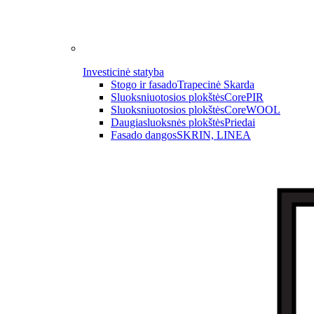
Investicinė statyba
Stogo ir fasado
Trapecinė Skarda
Sluoksniuotosios plokštės
CorePIR
Sluoksniuotosios plokštės
CoreWOOL
Daugiasluoksnės plokštės
Priedai
Fasado dangos
SKRIN, LINEA