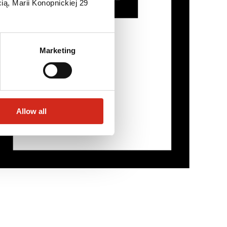
ią, Marii Konopnickiej 29
Marketing
Allow all