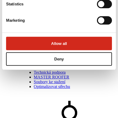
Statistics
Marketing
Allow all
Umělci
Akademie mistrů
Praktická školení
Deny
Mobilní akademie mistrů
Montážní návody
Technická podpora
MASTER ROOFER
Soubory ke stažení
Optimalizovat střechu