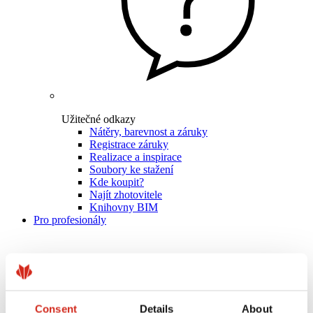
Užitečné odkazy
Nátěry, barevnost a záruky
Registrace záruky
Realizace a inspirace
Soubory ke stažení
Kde koupit?
Najít zhotovitele
Knihovny BIM
Pro profesionály
Consent
Details
About