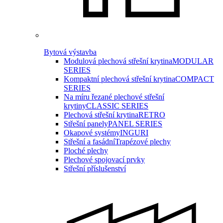
Bytová výstavba
Modulová plechová střešní krytina
MODULAR
SERIES
Kompaktní plechová střešní krytina
COMPACT
SERIES
Na míru řezané plechové střešní
krytiny
CLASSIC SERIES
Plechová střešní krytina
RETRO
Střešní panely
PANEL SERIES
Okapové systémy
INGURI
Střešní a fasádní
Trapézové plechy
Ploché plechy
Plechové spojovací prvky
Střešní příslušenství