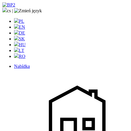
cs
|
PL
EN
DE
SK
HU
LT
RO
Nabídka