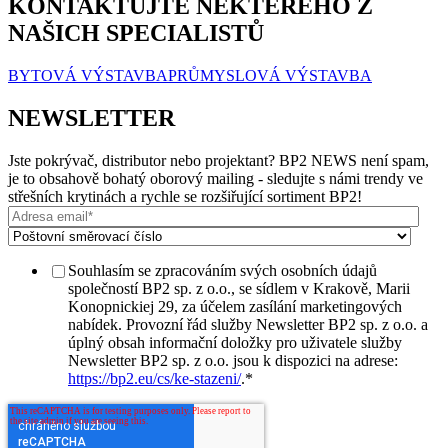
KONTAKTUJTE NĚKTERÉHO Z
NAŠICH SPECIALISTŮ
BYTOVÁ VÝSTAVBA
PRŮMYSLOVÁ VÝSTAVBA
NEWSLETTER
Jste pokrývač, distributor nebo projektant? BP2 NEWS není spam,
je to obsahově bohatý oborový mailing - sledujte s námi trendy ve
střešních krytinách a rychle se rozšiřující sortiment BP2!
Souhlasím se zpracováním svých osobních údajů
společností BP2 sp. z o.o., se sídlem v Krakově, Marii
Konopnickiej 29, za účelem zasílání marketingových
nabídek. Provozní řád služby Newsletter BP2 sp. z o.o. a
úplný obsah informační doložky pro uživatele služby
Newsletter BP2 sp. z o.o. jsou k dispozici na adrese:
https://bp2.eu/cs/ke-stazeni/
.
*