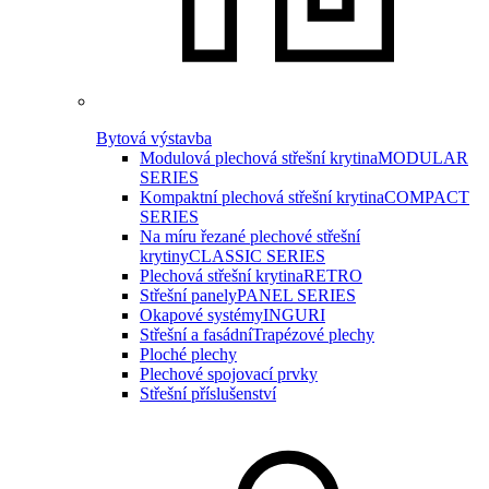
Bytová výstavba
Modulová plechová střešní krytina
MODULAR
SERIES
Kompaktní plechová střešní krytina
COMPACT
SERIES
Na míru řezané plechové střešní
krytiny
CLASSIC SERIES
Plechová střešní krytina
RETRO
Střešní panely
PANEL SERIES
Okapové systémy
INGURI
Střešní a fasádní
Trapézové plechy
Ploché plechy
Plechové spojovací prvky
Střešní příslušenství