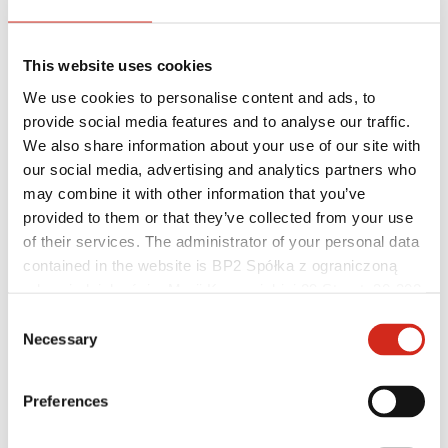
This website uses cookies
We use cookies to personalise content and ads, to
provide social media features and to analyse our traffic.
We also share information about your use of our site with
our social media, advertising and analytics partners who
may combine it with other information that you’ve
Distributoři
provided to them or that they’ve collected from your use
Zákaznická zóna – eProfil
Soubory ke stažení
of their services. The administrator of your personal data
Marketingová nabídka
contained in the website is BP2 Spółka z ograniczoną
Program BP2 50:50
odpowiedzialnością, Marii Konopnickiej 29 Street, 30-302
Optimalizovat střechu
Kraków. KRS 0000369912, NIP 6762431701, REGON
Consent
121387608.
Necessary
Selection
Preferences