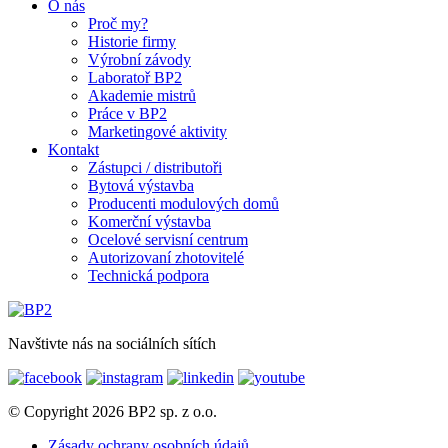
O nás
Proč my?
Historie firmy
Výrobní závody
Laboratoř BP2
Akademie mistrů
Práce v BP2
Marketingové aktivity
Kontakt
Zástupci / distributoři
Bytová výstavba
Producenti modulových domů
Komerční výstavba
Ocelové servisní centrum
Autorizovaní zhotovitelé
Technická podpora
Navštivte nás na sociálních sítích
© Copyright 2026 BP2 sp. z o.o.
Zásady ochrany osobních údajů