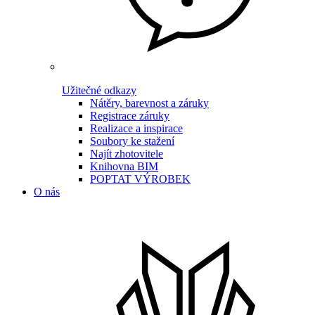
Užitečné odkazy
Nátěry, barevnost a záruky
Registrace záruky
Realizace a inspirace
Soubory ke stažení
Najít zhotovitele
Knihovna BIM
POPTAT VÝROBEK
O nás