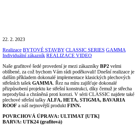
22. 2. 2023
Realizace
BYTOVÉ STAVBY
CLASSIC SERIES
GAMMA
Individuální zákazník
REALIZACE VIDEO
Naše grafitové šedé provedení je mezi zákazníky
BP2
velmi
oblíbené, za což bychom Vám rádi poděkovali! Dnešní realizace je
dalším příkladem dokonalé implementace klasických plechových
střešních tašek
GAMMA
. Řez na míru zajišťuje dokonalé
přizpůsobení projektu ke střešní konstrukci, díky čemuž je střecha
neprodyšná a chráněná proti korozi. V sérii CLASSIC najdete také
plechové střešní tašky
ALFA, HETA, STIGMA, BAVARIA
ROOF
a náš nejnovější produkt
FINN.
POVRCHOVÁ ÚPRAVA: ULTIMAT [UTK]
BARVA: UTK24 (grafitová)