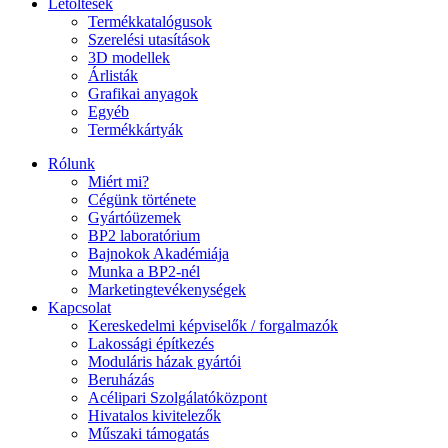
Letöltések
Termékkatalógusok
Szerelési utasítások
3D modellek
Árlisták
Grafikai anyagok
Egyéb
Termékkártyák
Rólunk
Miért mi?
Cégünk története
Gyártóüzemek
BP2 laboratórium
Bajnokok Akadémiája
Munka a BP2-nél
Marketingtevékenységek
Kapcsolat
Kereskedelmi képviselők / forgalmazók
Lakossági építkezés
Moduláris házak gyártói
Beruházás
Acélipari Szolgálatóközpont
Hivatalos kivitelezők
Műszaki támogatás