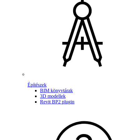
Építészek
BIM könyvtárak
3D modellek
Revit BP2 plugin