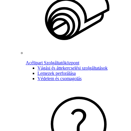
Acélipari Szolgáltatóközpont
Vágási és áttekercselési szolgáltatások
Lemezek perforálása
Védelem és csomagolás