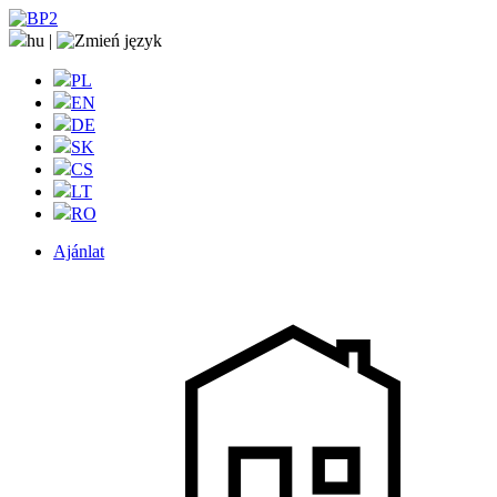
hu
|
PL
EN
DE
SK
CS
LT
RO
Ajánlat