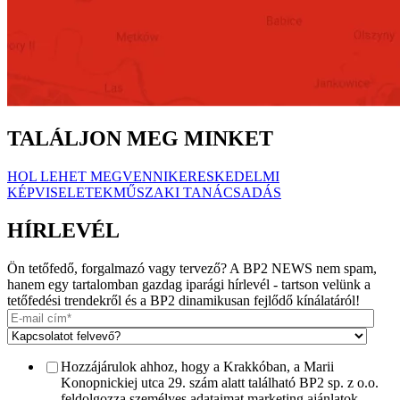
TALÁLJON MEG MINKET
HOL LEHET MEGVENNI
KERESKEDELMI
KÉPVISELETEK
MŰSZAKI TANÁCSADÁS
HÍRLEVÉL
Ön tetőfedő, forgalmazó vagy tervező? A BP2 NEWS nem spam,
hanem egy tartalomban gazdag iparági hírlevél - tartson velünk a
tetőfedési trendekről és a BP2 dinamikusan fejlődő kínálatáról!
Hozzájárulok ahhoz, hogy a Krakkóban, a Marii
Konopnickiej utca 29. szám alatt található BP2 sp. z o.o.
feldolgozza személyes adataimat marketing ajánlatok