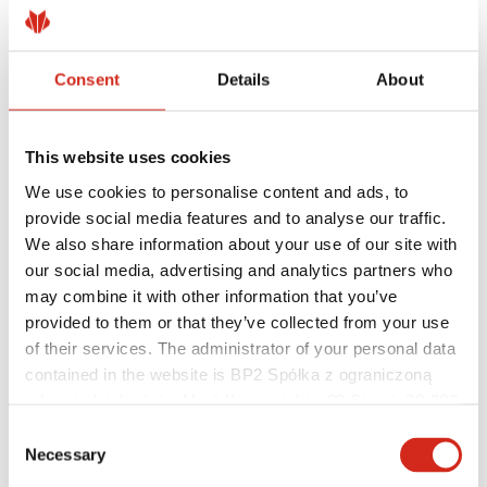
Consent
Details
About
This website uses cookies
We use cookies to personalise content and ads, to
provide social media features and to analyse our traffic.
We also share information about your use of our site with
Hasznos linkek
Bevonatok, színválaszték és garanciák
our social media, advertising and analytics partners who
Garancia nyilvántartásba vétele
may combine it with other information that you’ve
Megvalósítások és inspirációk
provided to them or that they’ve collected from your use
Letölthető fájlok
Hol lehet megvásárolni?
of their services. The administrator of your personal data
Keressen kivitelezőt
contained in the website is BP2 Spółka z ograniczoną
BIM könyvtárak
odpowiedzialnością, Marii Konopnickiej 29 Street, 30-302
Szakembereknek
Kraków. KRS 0000369912, NIP 6762431701, REGON
Consent
121387608.
Necessary
Selection