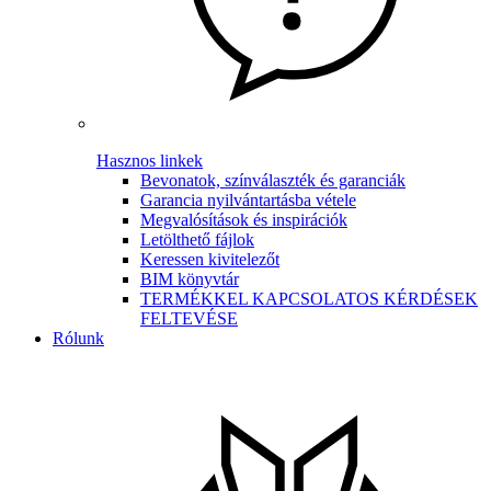
Hasznos linkek
Bevonatok, színválaszték és garanciák
Garancia nyilvántartásba vétele
Megvalósítások és inspirációk
Letölthető fájlok
Keressen kivitelezőt
BIM könyvtár
TERMÉKKEL KAPCSOLATOS KÉRDÉSEK
FELTEVÉSE
Rólunk