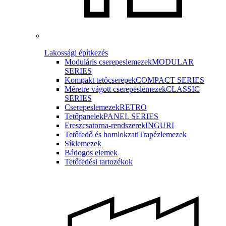
Lakossági építkezés
Moduláris cserepeslemezek
MODULAR
SERIES
Kompakt tetőcserepek
COMPACT SERIES
Méretre vágott cserepeslemezek
CLASSIC
SERIES
Cserepeslemezek
RETRO
Tetőpanelek
PANEL SERIES
Ereszcsatorna-rendszerek
INGURI
Tetőfedő és homlokzati
Trapézlemezek
Síklemezek
Bádogos elemek
Tetőfedési tartozékok