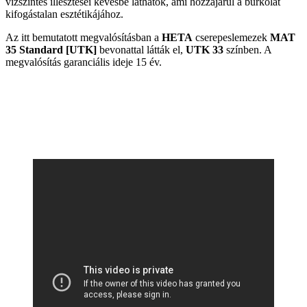
vízszintes illesztései kevésbé láthatók, ami hozzájárul a burkolat
kifogástalan esztétikájához.
Az itt bemutatott megvalósításban a
HETA
cserepeslemezek
MAT
35 Standard [UTK]
bevonattal látták el,
UTK 33
színben. A
megvalósítás garanciális ideje 15 év.