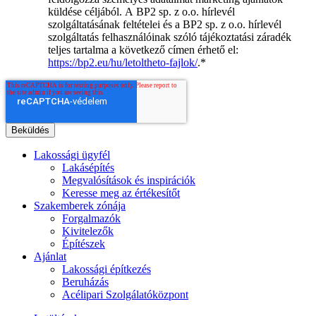
küldése céljából. A BP2 sp. z o.o. hírlevél
szolgáltatásának feltételei és a BP2 sp. z o.o. hírlevél
szolgáltatás felhasználóinak szóló tájékoztatási záradék
teljes tartalma a következő címen érhető el:
https://bp2.eu/hu/letoltheto-fajlok/
.
*
Lakossági ügyfél
Lakásépítés
Megvalósítások és inspirációk
Keresse meg az értékesítőt
Szakemberek zónája
Forgalmazók
Kivitelezők
Építészek
Ajánlat
Lakossági építkezés
Beruházás
Acélipari Szolgálatóközpont