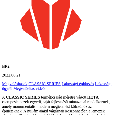
BP2
2022.06.21.
Megvalósítások
CLASSIC SERIES
Lakossági építkezés
Lakossági
ügyfél
Megvalósítás videó
A
CLASSIC SERIES
termékcsalád méretre vágott
HETA
cserepeslemezek egyedi, saját fejlesztésű mintázattal rendelkeznek,
amely monumentális, modern megjelenést kölcsönöz az
épületeknek. A hullám alakú vágásnak köszönhetően a lemezek