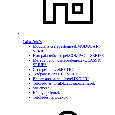
Lakásépítés
Moduláris cserepeslemezek
MODULAR
SERIES
Kompakt tetőcserepek
COMPACT SERIES
Méretre vágott cserepeslemezek
CLASSIC
SERIES
Cserepeslemezek
RETRO
Tetőpanelek
PANEL SERIES
Ereszcsatorna-rendszerek
INGURI
Tetőfedő és homlokzati
Trapézlemezek
Síklemezek
Bádogos elemek
Tetőfedési tartozékok