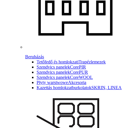
Beruházás
Tetőfedő és homlokzati
Trapézlemezek
Szendvics panelek
CorePIR
Szendvics panelek
CorePUR
Szendvics panelek
CoreWOOL
Płyty warstwowe
Akcesoria
Kazettás homlokzatburkolatok
SKRIN, LINEA