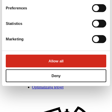
Preferences
Statistics
Marketing
Allow all
Forgalmazók
Ügyfélzóna – eProfil
Letölthető fájlok
Deny
Marketing ajánlat
BP2 50:50 Program
Optimalizálja tetőjét