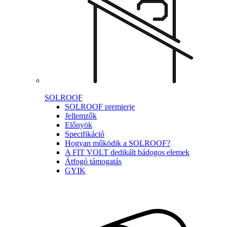
SOLROOF
SOLROOF premierje
Jellemzők
Előnyök
Specifikáció
Hogyan működik a SOLROOF?
A FIT VOLT dedikált bádogos elemek
Átfogó támogatás
GYIK