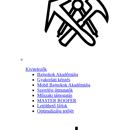
Kivitelezők
Bajnokok Akadémiája
Gyakorlati képzés
Mobil Bajnokok Akadémiája
Szerelési útmutatók
Műszaki támogatás
MASTER ROOFER
Letölthető fájlok
Optimalizálja tetőjét