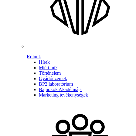
Rólunk
Hírek
Miért mi?
Történelem
Gyártóüzemek
BP2 laboratórium
Bajnokok Akadémiája
Marketing tevékenységek