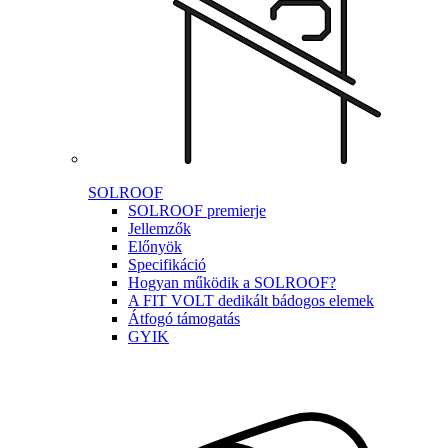
SOLROOF
SOLROOF premierje
Jellemzők
Előnyök
Specifikáció
Hogyan működik a SOLROOF?
A FIT VOLT dedikált bádogos elemek
Átfogó támogatás
GYIK