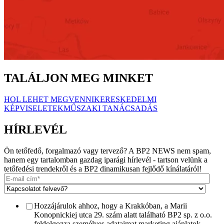
TALÁLJON MEG MINKET
HOL LEHET MEGVENNI
KERESKEDELMI
KÉPVISELETEK
MŰSZAKI TANÁCSADÁS
HÍRLEVÉL
Ön tetőfedő, forgalmazó vagy tervező? A BP2 NEWS nem spam,
hanem egy tartalomban gazdag iparági hírlevél - tartson velünk a
tetőfedési trendekről és a BP2 dinamikusan fejlődő kínálatáról!
Hozzájárulok ahhoz, hogy a Krakkóban, a Marii
Konopnickiej utca 29. szám alatt található BP2 sp. z o.o.
feldolgozza személyes adataimat marketing ajánlatok