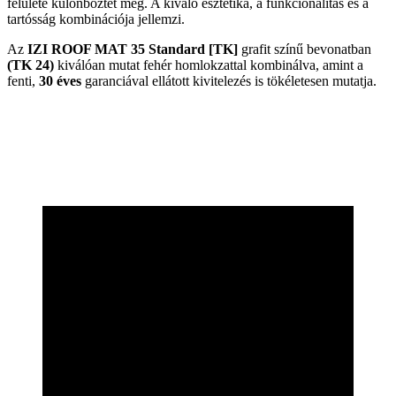
felülete különböztet meg. A kiváló esztétika, a funkcionalitás és a
tartósság kombinációja jellemzi.
Az
IZI ROOF MAT 35 Standard [TK]
grafit színű bevonatban
(TK 24)
kiválóan mutat fehér homlokzattal kombinálva, amint a
fenti,
30 éves
garanciával ellátott kivitelezés is tökéletesen mutatja.