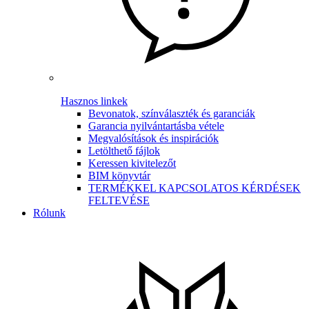
Hasznos linkek
Bevonatok, színválaszték és garanciák
Garancia nyilvántartásba vétele
Megvalósítások és inspirációk
Letölthető fájlok
Keressen kivitelezőt
BIM könyvtár
TERMÉKKEL KAPCSOLATOS KÉRDÉSEK
FELTEVÉSE
Rólunk