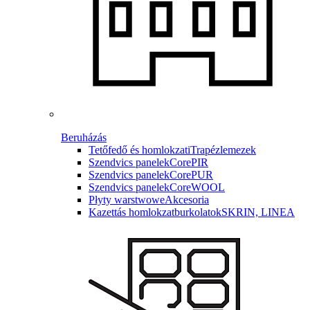
Beruházás
Tetőfedő és homlokzati
Trapézlemezek
Szendvics panelek
CorePIR
Szendvics panelek
CorePUR
Szendvics panelek
CoreWOOL
Płyty warstwowe
Akcesoria
Kazettás homlokzatburkolatok
SKRIN, LINEA