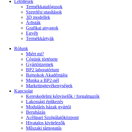
Letöltések
Termékkatalógusok
Szerelési utasítások
3D modellek
Árlisták
Grafikai anyagok
Egyéb
Termékkártyák
Rólunk
Miért mi?
Cégünk története
Gyártóüzemek
BP2 laboratórium
Bajnokok Akadémiája
Munka a BP2-nél
Marketingtevékenységek
Kapcsolat
Kereskedelmi képviselők / forgalmazók
Lakossági építkezés
Moduláris házak gyártói
Beruházás
Acélipari Szolgálatóközpont
Hivatalos kivitelezők
Műszaki támogatás