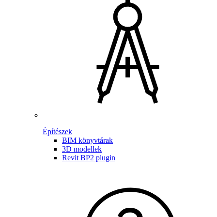
Építészek
BIM könyvtárak
3D modellek
Revit BP2 plugin