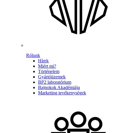
Rólunk
Hírek
Miért mi?
Történelem
Gyártóüzemek
BP2 laboratórium
Bajnokok Akadémiája
Marketing tevékenységek