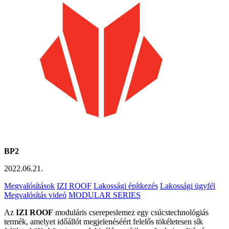
BP2
2022.06.21.
Megvalósítások
IZI ROOF
Lakossági építkezés
Lakossági ügyfél
Megvalósítás videó
MODULAR SERIES
Az
IZI ROOF
moduláris cserepeslemez egy csúcstechnológiás
termék, amelyet időállót megjelenéséért felelős tökéletesen sík