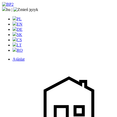
hu
|
PL
EN
DE
SK
CS
LT
RO
Ajánlat