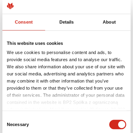
Consent
Details
About
This website uses cookies
We use cookies to personalise content and ads, to
provide social media features and to analyse our traffic.
We also share information about your use of our site with
Hasznos linkek
Bevonatok, színválaszték és garanciák
our social media, advertising and analytics partners who
Garancia nyilvántartásba vétele
may combine it with other information that you’ve
Megvalósítások és inspirációk
provided to them or that they’ve collected from your use
Letölthető fájlok
Hol lehet megvásárolni?
of their services. The administrator of your personal data
Keressen kivitelezőt
contained in the website is BP2 Spółka z ograniczoną
BIM könyvtárak
odpowiedzialnością, Marii Konopnickiej 29 Street, 30-302
Szakembereknek
Kraków. KRS 0000369912, NIP 6762431701, REGON
Consent
121387608.
Necessary
Selection