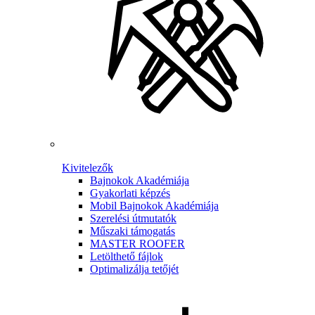
Kivitelezők
Bajnokok Akadémiája
Gyakorlati képzés
Mobil Bajnokok Akadémiája
Szerelési útmutatók
Műszaki támogatás
MASTER ROOFER
Letölthető fájlok
Optimalizálja tetőjét