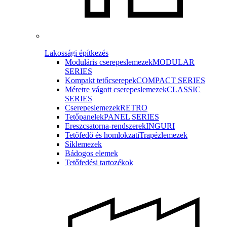
Lakossági építkezés
Moduláris cserepeslemezek
MODULAR
SERIES
Kompakt tetőcserepek
COMPACT SERIES
Méretre vágott cserepeslemezek
CLASSIC
SERIES
Cserepeslemezek
RETRO
Tetőpanelek
PANEL SERIES
Ereszcsatorna-rendszerek
INGURI
Tetőfedő és homlokzati
Trapézlemezek
Síklemezek
Bádogos elemek
Tetőfedési tartozékok