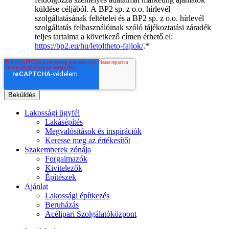
küldése céljából. A BP2 sp. z o.o. hírlevél
szolgáltatásának feltételei és a BP2 sp. z o.o. hírlevél
szolgáltatás felhasználóinak szóló tájékoztatási záradék
teljes tartalma a következő címen érhető el:
https://bp2.eu/hu/letoltheto-fajlok/
.
*
Lakossági ügyfél
Lakásépítés
Megvalósítások és inspirációk
Keresse meg az értékesítőt
Szakemberek zónája
Forgalmazók
Kivitelezők
Építészek
Ajánlat
Lakossági építkezés
Beruházás
Acélipari Szolgálatóközpont