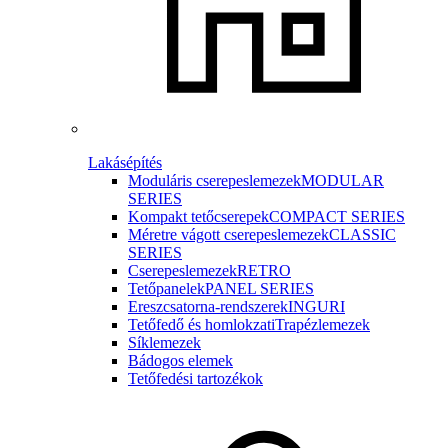
Lakásépítés
Moduláris cserepeslemezek
MODULAR
SERIES
Kompakt tetőcserepek
COMPACT SERIES
Méretre vágott cserepeslemezek
CLASSIC
SERIES
Cserepeslemezek
RETRO
Tetőpanelek
PANEL SERIES
Ereszcsatorna-rendszerek
INGURI
Tetőfedő és homlokzati
Trapézlemezek
Síklemezek
Bádogos elemek
Tetőfedési tartozékok