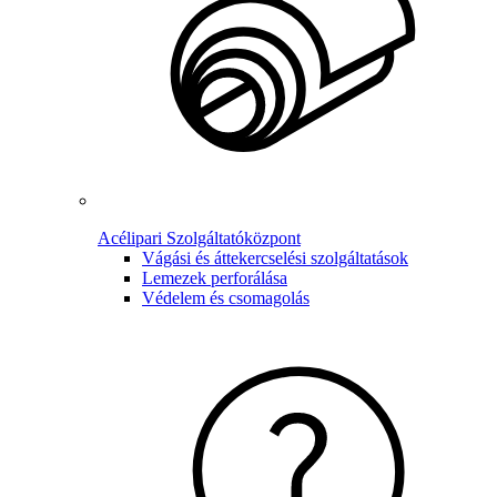
Acélipari Szolgáltatóközpont
Vágási és áttekercselési szolgáltatások
Lemezek perforálása
Védelem és csomagolás