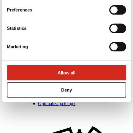
Preferences
Statistics
Marketing
Allow all
Forgalmazók
Ügyfélzóna – eProfil
Letölthető fájlok
Deny
Marketing ajánlat
BP2 50:50 Program
Optimalizálja tetőjét