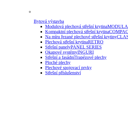
Bytová výstavba
Modulová plechová střešní krytina
MODULAR
Kompaktní plechová střešní krytina
COMPAC
Na míru řezané plechové střešní krytiny
CLAS
Plechová střešní krytina
RETRO
Střešní panely
PANEL SERIES
Okapové systémy
INGURI
Střešní a fasádní
Trapézové plechy
Ploché plechy
Plechové spojovací prvky
Střešní příslušenství