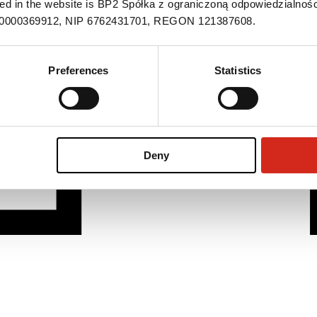
ned in the website is BP2 Spółka z ograniczoną odpowiedzialnośc
S 0000369912, NIP 6762431701, REGON 121387608.
Preferences
Statistics
Deny