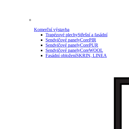
Komerční výstavba
Trapézové plechy
Střešní a fasádní
Sendvičové panely
CorePIR
Sendvičové panely
CorePUR
Sendvičové panely
CoreWOOL
Fasádní obložení
SKRIN, LINEA