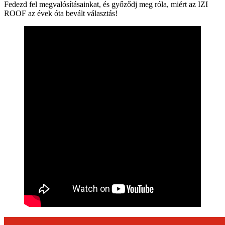
Fedezd fel megvalósításainkat, és győződj meg róla, miért az IZI
ROOF az évek óta bevált választás!