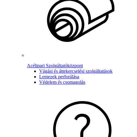
Acélipari Szolgáltatóközpont
Vágási és áttekercselési szolgáltatások
Lemezek perforálása
Védelem és csomagolás