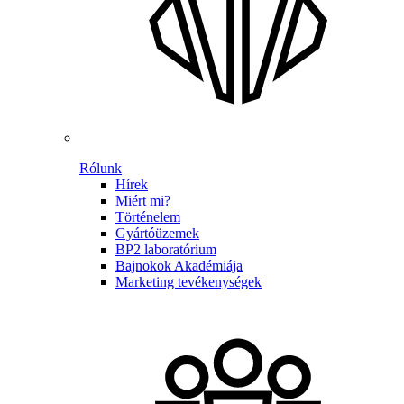
Rólunk
Hírek
Miért mi?
Történelem
Gyártóüzemek
BP2 laboratórium
Bajnokok Akadémiája
Marketing tevékenységek