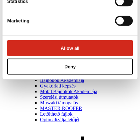
Statistics
Marketing
Allow all
Deny
Kivitelezők
Bajnokok Akadémiája
Gyakorlati képzés
Mobil Bajnokok Akadémiája
Szerelési útmutatók
Műszaki támogatás
MASTER ROOFER
Letölthető fájlok
Optimalizálja tetőjét