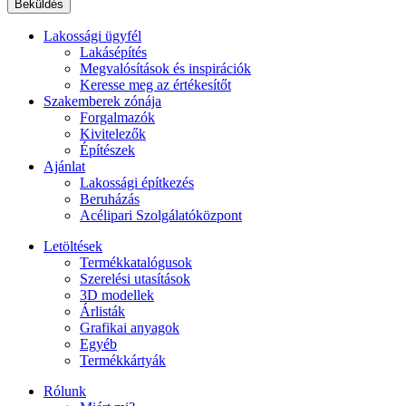
Lakossági ügyfél
Lakásépítés
Megvalósítások és inspirációk
Keresse meg az értékesítőt
Szakemberek zónája
Forgalmazók
Kivitelezők
Építészek
Ajánlat
Lakossági építkezés
Beruházás
Acélipari Szolgálatóközpont
Letöltések
Termékkatalógusok
Szerelési utasítások
3D modellek
Árlisták
Grafikai anyagok
Egyéb
Termékkártyák
Rólunk