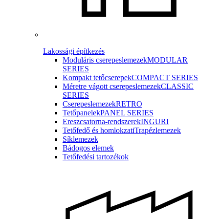
Lakossági építkezés
Moduláris cserepeslemezek
MODULAR
SERIES
Kompakt tetőcserepek
COMPACT SERIES
Méretre vágott cserepeslemezek
CLASSIC
SERIES
Cserepeslemezek
RETRO
Tetőpanelek
PANEL SERIES
Ereszcsatorna-rendszerek
INGURI
Tetőfedő és homlokzati
Trapézlemezek
Síklemezek
Bádogos elemek
Tetőfedési tartozékok