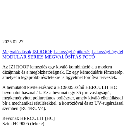
2025.02.27.
Megvalósítások
IZI ROOF
Lakossági építkezés
Lakossági ügyfél
MODULAR SERIES
MEGVALÓSÍTÁS FOTÓ
Az IZI ROOF lemezdés egy kiváló kombinációja a modern
dizájnnak és a megbízhatóságnak. Ez egy kémoduláris fémcserép,
amelyet a legapróbb részletekre is figyelmet fordítva terveztek.
A bemutatott kivitelezéshez a HC9005 színű HERCULIT HC
bevonatot használták.
Ez a bevonat egy 35 μm vastagságú,
megkeményített poliuretános poliészter, amely kiváló ellenállással
bír a mechanikai sérülésekkel, a korrózióval és az UV-sugárzással
szemben (RC4/RUV4).
Bevonat: HERCULIT [HC]
Szín: HC9005 (fekete)