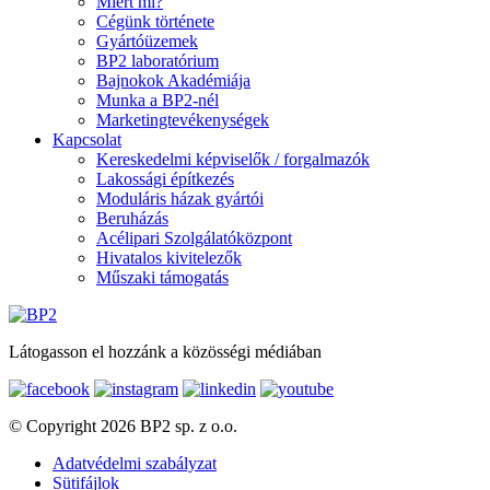
Miért mi?
Cégünk története
Gyártóüzemek
BP2 laboratórium
Bajnokok Akadémiája
Munka a BP2-nél
Marketingtevékenységek
Kapcsolat
Kereskedelmi képviselők / forgalmazók
Lakossági építkezés
Moduláris házak gyártói
Beruházás
Acélipari Szolgálatóközpont
Hivatalos kivitelezők
Műszaki támogatás
Látogasson el hozzánk a közösségi médiában
© Copyright 2026 BP2 sp. z o.o.
Adatvédelmi szabályzat
Sütifájlok