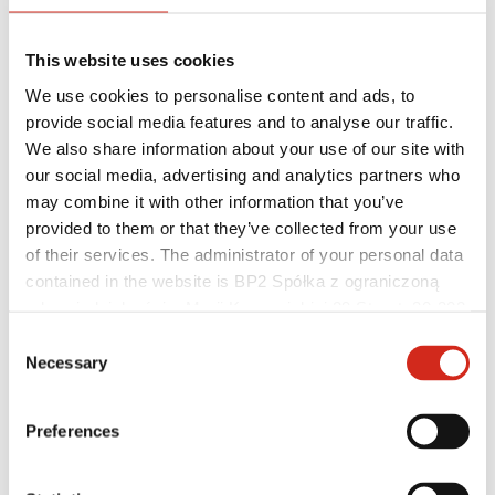
This website uses cookies
We use cookies to personalise content and ads, to
provide social media features and to analyse our traffic.
We also share information about your use of our site with
our social media, advertising and analytics partners who
may combine it with other information that you’ve
provided to them or that they’ve collected from your use
of their services. The administrator of your personal data
contained in the website is BP2 Spółka z ograniczoną
Forgalmazók
Ügyfélzóna – eProfil
odpowiedzialnością, Marii Konopnickiej 29 Street, 30-302
Letölthető fájlok
Kraków. KRS 0000369912, NIP 6762431701, REGON
Consent
Marketing ajánlat
121387608.
Necessary
BP2 50:50 Program
Selection
Optimalizálja tetőjét
Preferences