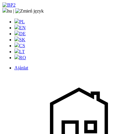
hu
|
PL
EN
DE
SK
CS
LT
RO
Ajánlat