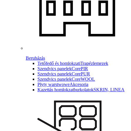
Beruházás
Tetőfedő és homlokzati
Trapézlemezek
Szendvics panelek
CorePIR
Szendvics panelek
CorePUR
Szendvics panelek
CoreWOOL
Płyty warstwowe
Akcesoria
Kazettás homlokzatburkolatok
SKRIN, LINEA