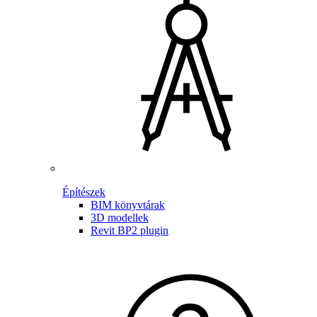
Építészek
BIM könyvtárak
3D modellek
Revit BP2 plugin