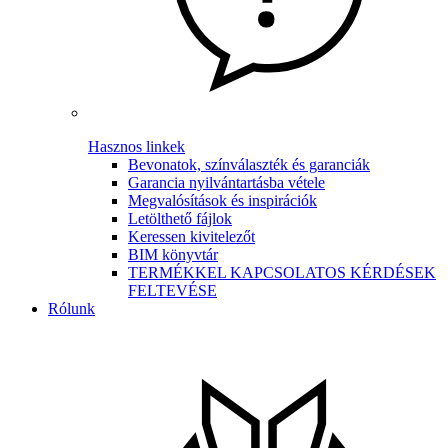
Hasznos linkek
Bevonatok, színválaszték és garanciák
Garancia nyilvántartásba vétele
Megvalósítások és inspirációk
Letölthető fájlok
Keressen kivitelezőt
BIM könyvtár
TERMÉKKEL KAPCSOLATOS KÉRDÉSEK
FELTEVÉSE
Rólunk