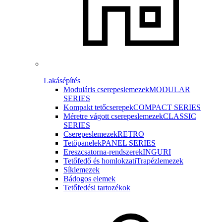
Lakásépítés
Moduláris cserepeslemezek
MODULAR
SERIES
Kompakt tetőcserepek
COMPACT SERIES
Méretre vágott cserepeslemezek
CLASSIC
SERIES
Cserepeslemezek
RETRO
Tetőpanelek
PANEL SERIES
Ereszcsatorna-rendszerek
INGURI
Tetőfedő és homlokzati
Trapézlemezek
Síklemezek
Bádogos elemek
Tetőfedési tartozékok