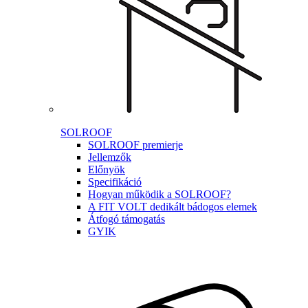
SOLROOF
SOLROOF premierje
Jellemzők
Előnyök
Specifikáció
Hogyan működik a SOLROOF?
A FIT VOLT dedikált bádogos elemek
Átfogó támogatás
GYIK