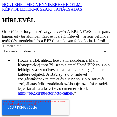
HOL LEHET MEGVENNI
KERESKEDELMI
KÉPVISELETEK
MŰSZAKI TANÁCSADÁS
HÍRLEVÉL
Ön tetőfedő, forgalmazó vagy tervező? A BP2 NEWS nem spam,
hanem egy tartalomban gazdag iparági hírlevél - tartson velünk a
tetőfedési trendekről és a BP2 dinamikusan fejlődő kínálatáról!
Hozzájárulok ahhoz, hogy a Krakkóban, a Marii
Konopnickiej utca 29. szám alatt található BP2 sp. z o.o.
feldolgozza személyes adataimat marketing ajánlatok
küldése céljából. A BP2 sp. z o.o. hírlevél
szolgáltatásának feltételei és a BP2 sp. z o.o. hírlevél
szolgáltatás felhasználóinak szóló tájékoztatási záradék
teljes tartalma a következő címen érhető el:
https://bp2.eu/hu/letoltheto-fajlok/
.
*