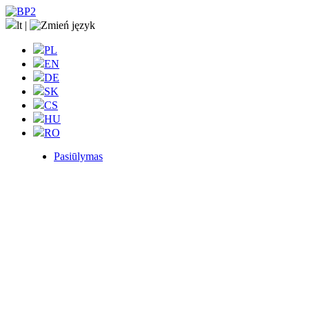
lt
|
PL
EN
DE
SK
CS
HU
RO
Pasiūlymas