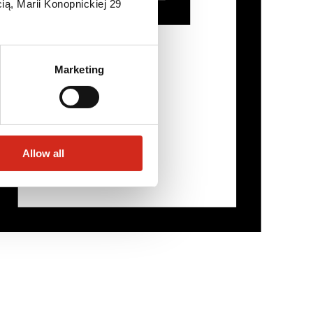
ią, Marii Konopnickiej 29
Marketing
Allow all