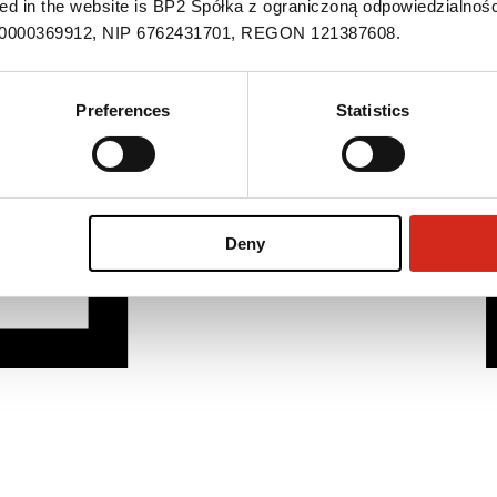
ned in the website is BP2 Spółka z ograniczoną odpowiedzialnośc
S 0000369912, NIP 6762431701, REGON 121387608.
Preferences
Statistics
Deny