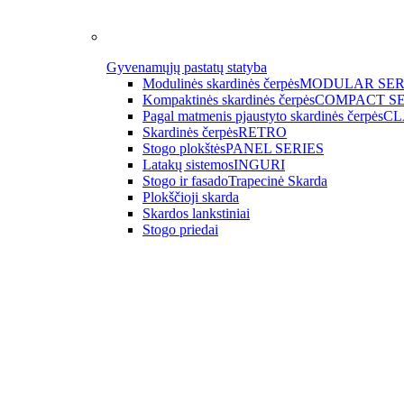
Gyvenamųjų pastatų statyba
Modulinės skardinės čerpės
MODULAR SER
Kompaktinės skardinės čerpės
COMPACT SE
Pagal matmenis pjaustyto skardinės čerpės
CL
Skardinės čerpės
RETRO
Stogo plokštės
PANEL SERIES
Latakų sistemos
INGURI
Stogo ir fasado
Trapecinė Skarda
Plokščioji skarda
Skardos lankstiniai
Stogo priedai