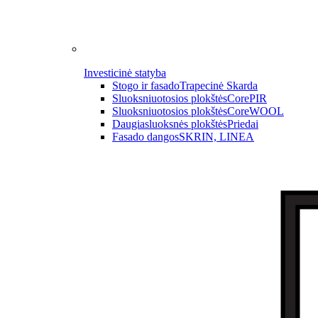
Investicinė statyba
Stogo ir fasado
Trapecinė Skarda
Sluoksniuotosios plokštės
CorePIR
Sluoksniuotosios plokštės
CoreWOOL
Daugiasluoksnės plokštės
Priedai
Fasado dangos
SKRIN, LINEA