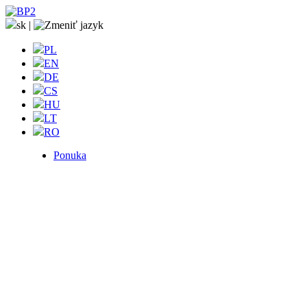
sk
|
PL
EN
DE
CS
HU
LT
RO
Ponuka