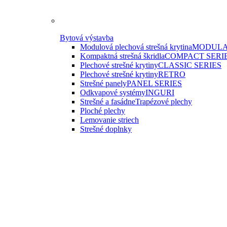
Bytová výstavba
Modulová plechová strešná krytina
MODULA
Kompaktná strešná škridla
COMPACT SERI
Plechové strešné krytiny
CLASSIC SERIES
Plechové strešné krytiny
RETRO
Strešné panely
PANEL SERIES
Odkvapové systémy
INGURI
Strešné a fasádne
Trapézové plechy
Ploché plechy
Lemovanie striech
Strešné doplnky