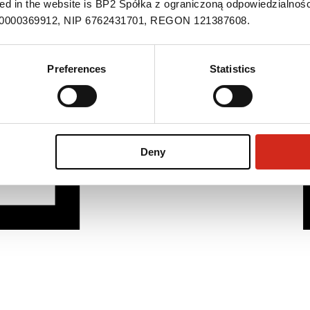
ned in the website is BP2 Spółka z ograniczoną odpowiedzialnośc
S 0000369912, NIP 6762431701, REGON 121387608.
Preferences
Statistics
Deny