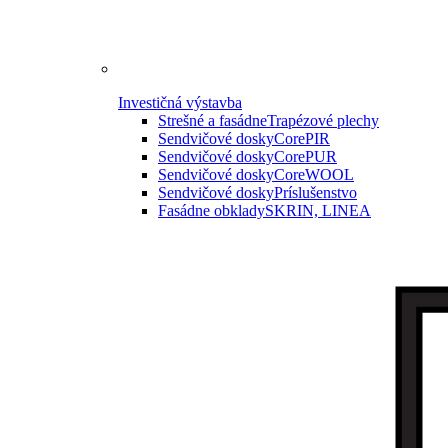
Investičná výstavba
Strešné a fasádne
Trapézové plechy
Sendvičové dosky
CorePIR
Sendvičové dosky
CorePUR
Sendvičové dosky
CoreWOOL
Sendvičové dosky
Príslušenstvo
Fasádne obklady
SKRIN, LINEA