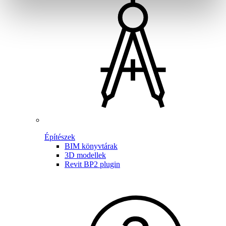
Építészek
BIM könyvtárak
3D modellek
Revit BP2 plugin