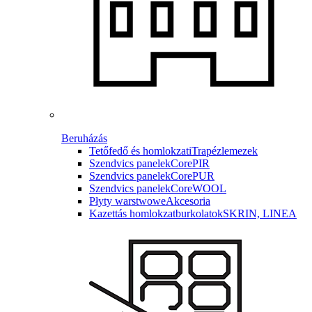
Beruházás
Tetőfedő és homlokzati
Trapézlemezek
Szendvics panelek
CorePIR
Szendvics panelek
CorePUR
Szendvics panelek
CoreWOOL
Płyty warstwowe
Akcesoria
Kazettás homlokzatburkolatok
SKRIN, LINEA