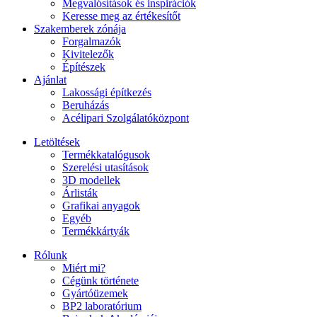
Megvalósítások és inspirációk
Keresse meg az értékesítőt
Szakemberek zónája
Forgalmazók
Kivitelezők
Építészek
Ajánlat
Lakossági építkezés
Beruházás
Acélipari Szolgálatóközpont
Letöltések
Termékkatalógusok
Szerelési utasítások
3D modellek
Árlisták
Grafikai anyagok
Egyéb
Termékkártyák
Rólunk
Miért mi?
Cégünk története
Gyártóüzemek
BP2 laboratórium