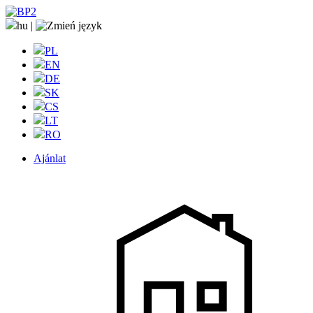
hu
|
PL
EN
DE
SK
CS
LT
RO
Ajánlat