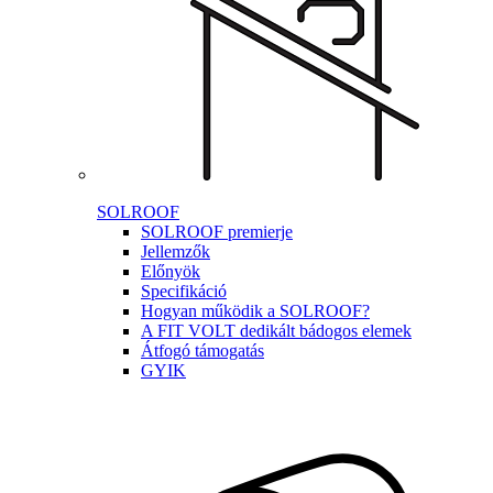
SOLROOF
SOLROOF premierje
Jellemzők
Előnyök
Specifikáció
Hogyan működik a SOLROOF?
A FIT VOLT dedikált bádogos elemek
Átfogó támogatás
GYIK