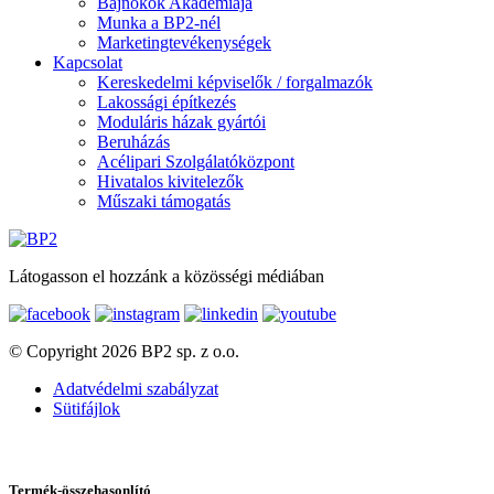
Bajnokok Akadémiája
Munka a BP2-nél
Marketingtevékenységek
Kapcsolat
Kereskedelmi képviselők / forgalmazók
Lakossági építkezés
Moduláris házak gyártói
Beruházás
Acélipari Szolgálatóközpont
Hivatalos kivitelezők
Műszaki támogatás
Látogasson el hozzánk a közösségi médiában
© Copyright 2026 BP2 sp. z o.o.
Adatvédelmi szabályzat
Sütifájlok
Termék-összehasonlító