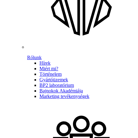
Rólunk
Hírek
Miért mi?
Történelem
Gyártóüzemek
BP2 laboratórium
Bajnokok Akadémiája
Marketing tevékenységek