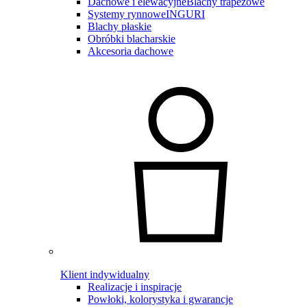
Dachowe i elewacyjne
Blachy trapezowe
Systemy rynnowe
INGURI
Blachy płaskie
Obróbki blacharskie
Akcesoria dachowe
Klient indywidualny
Realizacje i inspiracje
Powłoki, kolorystyka i gwarancje