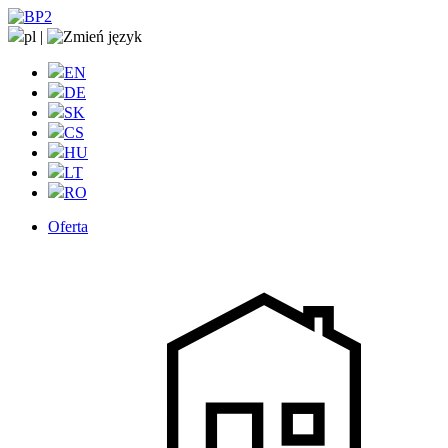
pl
|
EN
DE
SK
CS
HU
LT
RO
Oferta