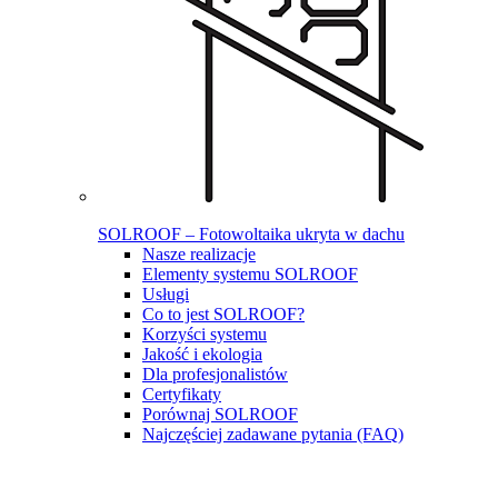
SOLROOF – Fotowoltaika ukryta w dachu
Nasze realizacje
Elementy systemu SOLROOF
Usługi
Co to jest SOLROOF?
Korzyści systemu
Jakość i ekologia
Dla profesjonalistów
Certyfikaty
Porównaj SOLROOF
Najczęściej zadawane pytania (FAQ)