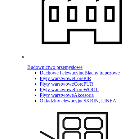
Budownictwo przemysłowe
Dachowe i elewacyjne
Blachy trapezowe
Płyty warstwowe
CorePIR
Płyty warstwowe
CorePUR
Płyty warstwowe
CoreWOOL
Płyty warstwowe
Akcesoria
Okładziny elewacyjne
SKRIN, LINEA