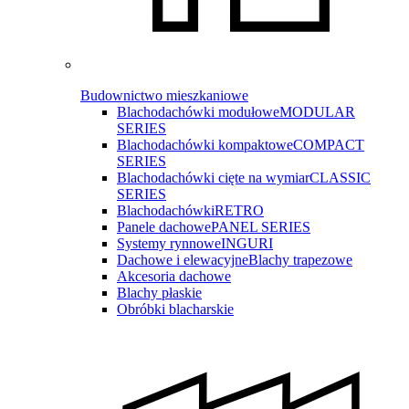
Budownictwo mieszkaniowe
Blachodachówki modułowe
MODULAR
SERIES
Blachodachówki kompaktowe
COMPACT
SERIES
Blachodachówki cięte na wymiar
CLASSIC
SERIES
Blachodachówki
RETRO
Panele dachowe
PANEL SERIES
Systemy rynnowe
INGURI
Dachowe i elewacyjne
Blachy trapezowe
Akcesoria dachowe
Blachy płaskie
Obróbki blacharskie