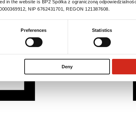
ned in the website is BP2 Spółka z ograniczoną odpowiedzialnośc
S 0000369912, NIP 6762431701, REGON 121387608.
Preferences
Statistics
Deny