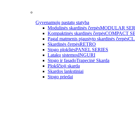
Gyvenamųjų pastatų statyba
Modulinės skardinės čerpės
MODULAR SER
Kompaktinės skardinės čerpės
COMPACT SE
Pagal matmenis pjaustyto skardinės čerpės
CL
Skardinės čerpės
RETRO
Stogo plokštės
PANEL SERIES
Latakų sistemos
INGURI
Stogo ir fasado
Trapecinė Skarda
Plokščioji skarda
Skardos lankstiniai
Stogo priedai