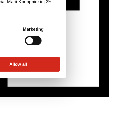
ią, Marii Konopnickiej 29
Marketing
Allow all