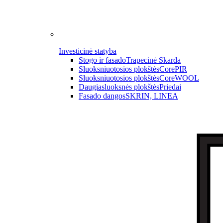
Investicinė statyba
Stogo ir fasado
Trapecinė Skarda
Sluoksniuotosios plokštės
CorePIR
Sluoksniuotosios plokštės
CoreWOOL
Daugiasluoksnės plokštės
Priedai
Fasado dangos
SKRIN, LINEA