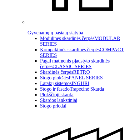
Gyvenamųjų pastatų statyba
Modulinės skardinės čerpės
MODULAR
SERIES
Kompaktinės skardinės čerpės
COMPACT
SERIES
Pagal matmenis pjaustyto skardinės
čerpės
CLASSIC SERIES
Skardinės čerpės
RETRO
Stogo plokštės
PANEL SERIES
Latakų sistemos
INGURI
Stogo ir fasado
Trapecinė Skarda
Plokščioji skarda
Skardos lankstiniai
Stogo priedai