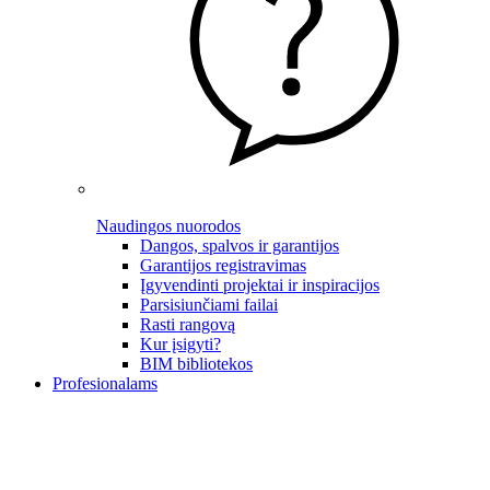
Naudingos nuorodos
Dangos, spalvos ir garantijos
Garantijos registravimas
Įgyvendinti projektai ir inspiracijos
Parsisiunčiami failai
Rasti rangovą
Kur įsigyti?
BIM bibliotekos
Profesionalams