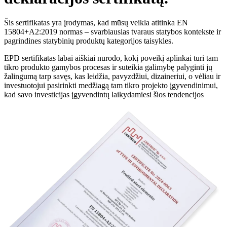
Šis sertifikatas yra įrodymas, kad mūsų veikla atitinka EN
15804+A2:2019 normas – svarbiausias tvaraus statybos kontekste ir
pagrindines statybinių produktų kategorijos taisykles.
EPD sertifikatas labai aiškiai nurodo, kokį poveikį aplinkai turi tam
tikro produkto gamybos procesas ir suteikia galimybę palyginti jų
žalingumą tarp savęs, kas leidžia, pavyzdžiui, dizaineriui, o vėliau ir
investuotojui pasirinkti medžiagą tam tikro projekto įgyvendinimui,
kad savo investicijas įgyvendintų laikydamiesi šios tendencijos