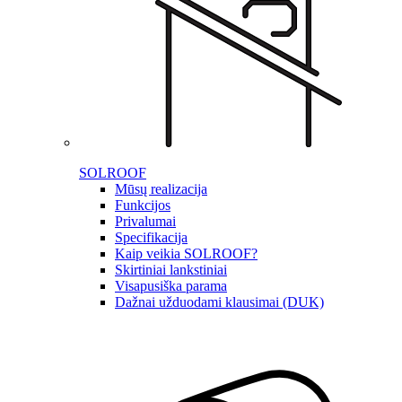
SOLROOF
Mūsų realizacija
Funkcijos
Privalumai
Specifikacija
Kaip veikia SOLROOF?
Skirtiniai lankstiniai
Visapusiška parama
Dažnai užduodami klausimai (DUK)