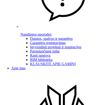
Naudingos nuorodos
Dangos, spalvos ir garantijos
Garantijos registravimas
Įgyvendinti projektai ir inspiracijos
Parsisiunčiami failai
Rasti rangovą
BIM biblioteka
KLAUSKITE APIE GAMINĮ
Apie mus