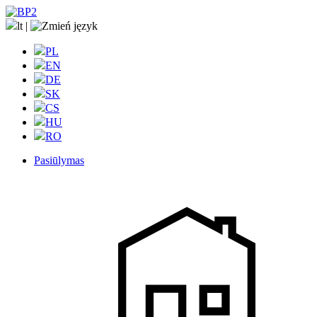
lt
|
PL
EN
DE
SK
CS
HU
RO
Pasiūlymas