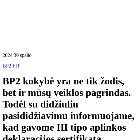
2024 30 spalio
BP2
FIT
BP2 kokybė yra ne tik žodis,
bet ir mūsų veiklos pagrindas.
Todėl su didžiuliu
pasididžiavimu informuojame,
kad gavome III tipo aplinkos
deklaracijos sertifikatą.