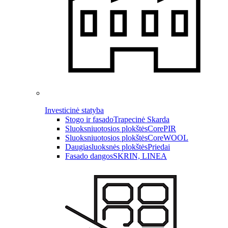
Investicinė statyba
Stogo ir fasado
Trapecinė Skarda
Sluoksniuotosios plokštės
CorePIR
Sluoksniuotosios plokštės
CoreWOOL
Daugiasluoksnės plokštės
Priedai
Fasado dangos
SKRIN, LINEA