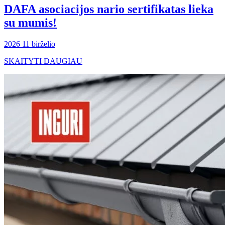
DAFA asociacijos nario sertifikatas lieka
su mumis!
2026 11 birželio
SKAITYTI DAUGIAU