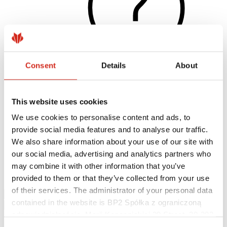
Consent
Details
About
Naudingos nuorodos
This website uses cookies
Dangos, spalvos ir garantijos
Garantijos registravimas
We use cookies to personalise content and ads, to
Įgyvendinti projektai ir inspiracijos
provide social media features and to analyse our traffic.
Parsisiunčiami failai
Rasti rangovą
We also share information about your use of our site with
Kur įsigyti?
our social media, advertising and analytics partners who
BIM bibliotekos
may combine it with other information that you’ve
Parsisiųsti
Kontaktai
provided to them or that they’ve collected from your use
of their services. The administrator of your personal data
contained in the website is BP2 Spółka z ograniczoną
odpowiedzialnością, Marii Konopnickiej 29 Street, 30-302
Kraków. KRS 0000369912, NIP 6762431701, REGON