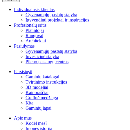
Individualusis klientas
Gyvenamųjų pastatų statyba
Įgyvendinti projektai ir inspiracijos
Profesionalų sritis
Platintojai
Rangovai
Architektai
Pasiūlymas
Gyvenamųjų pastatų statyba
Investicinė statyba
Plieno paslaugų centras
Parsisiųsti
Gaminių katalogai
Tvirtinimo instrukcijos
3D modeliai
Kainoraščiai
Grafinė medžiaga
Kita
Gaminių lapai
Apie mus
Kodėl mes?
Įmonės istorija