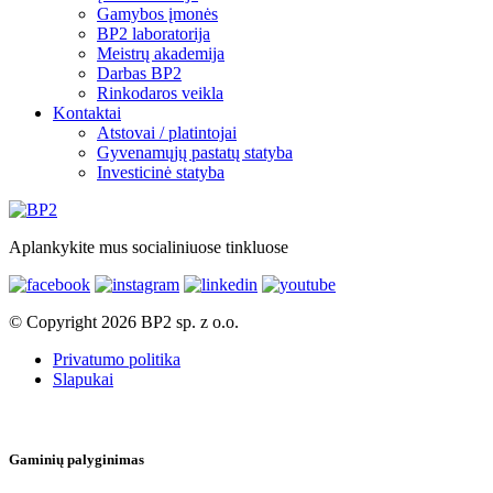
Gamybos įmonės
BP2 laboratorija
Meistrų akademija
Darbas BP2
Rinkodaros veikla
Kontaktai
Atstovai / platintojai
Gyvenamųjų pastatų statyba
Investicinė statyba
Aplankykite mus socialiniuose tinkluose
© Copyright 2026 BP2 sp. z o.o.
Privatumo politika
Slapukai
Gaminių palyginimas