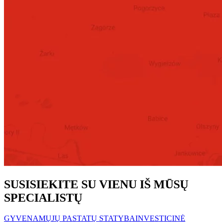
SUSISIEKITE SU VIENU IŠ MŪSŲ
SPECIALISTŲ
GYVENAMŲJŲ PASTATŲ STATYBA
INVESTICINĖ