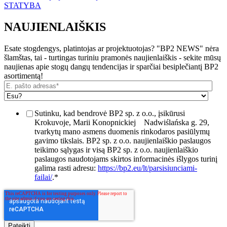
STATYBA
NAUJIENLAIŠKIS
Esate stogdengys, platintojas ar projektuotojas? "BP2 NEWS" nėra
šlamštas, tai - turtingas turiniu pramonės naujienlaiškis - sekite mūsų
naujienas apie stogų dangų tendencijas ir sparčiai besiplečiantį BP2
asortimentą!
Sutinku, kad bendrovė BP2 sp. z o.o., įsikūrusi
Krokuvoje, Marii Konopnickiej
Nadwiślańska g. 29,
tvarkytų mano asmens duomenis rinkodaros pasiūlymų
gavimo tikslais. BP2 sp. z o.o. naujienlaiškio paslaugos
teikimo sąlygas ir visą BP2 sp. z o.o. naujienlaiškio
paslaugos naudotojams skirtos informacinės išlygos turinį
galima rasti adresu:
https://bp2.eu/lt/parsisiunciami-
failai/
.
*