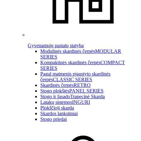
Gyvenamųjų pastatų statyba
Modulinės skardinės čerpės
MODULAR
SERIES
Kompaktinės skardinės čerpės
COMPACT
SERIES
Pagal matmenis pjaustyto skardinės
čerpės
CLASSIC SERIES
Skardinės čerpės
RETRO
Stogo plokštės
PANEL SERIES
Stogo ir fasado
Trapecinė Skarda
Latakų sistemos
INGURI
Plokščioji skarda
Skardos lankstiniai
Stogo priedai