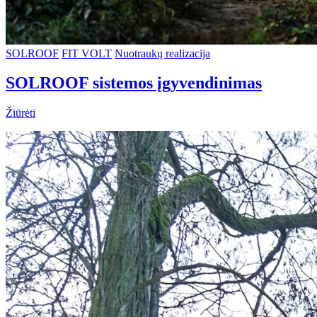
SOLROOF
FIT VOLT
Nuotraukų realizacija
SOLROOF sistemos įgyvendinimas
Žiūrėti