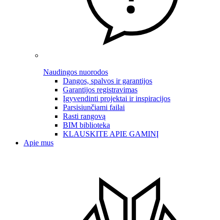
Naudingos nuorodos
Dangos, spalvos ir garantijos
Garantijos registravimas
Įgyvendinti projektai ir inspiracijos
Parsisiunčiami failai
Rasti rangovą
BIM biblioteka
KLAUSKITE APIE GAMINĮ
Apie mus