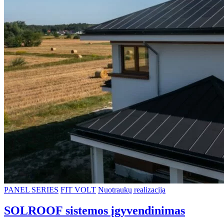
PANEL SERIES
FIT VOLT
Nuotraukų realizacija
SOLROOF sistemos įgyvendinimas