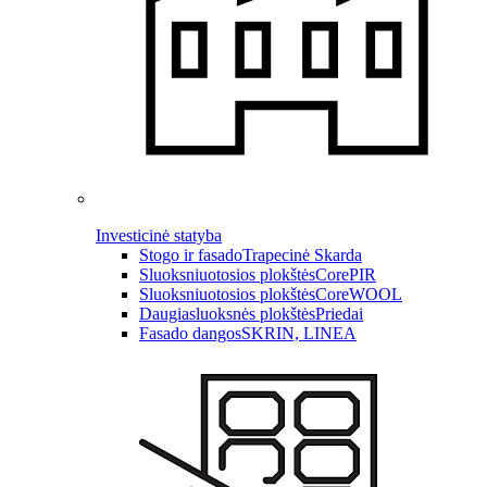
Investicinė statyba
Stogo ir fasado
Trapecinė Skarda
Sluoksniuotosios plokštės
CorePIR
Sluoksniuotosios plokštės
CoreWOOL
Daugiasluoksnės plokštės
Priedai
Fasado dangos
SKRIN, LINEA