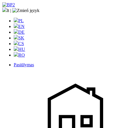
lt
|
PL
EN
DE
SK
CS
HU
RO
Pasiūlymas