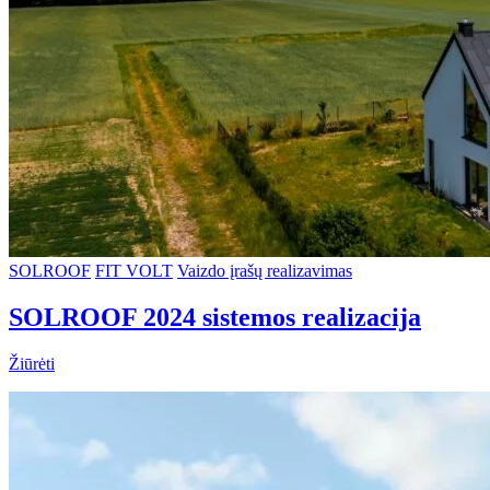
SOLROOF
FIT VOLT
Vaizdo įrašų realizavimas
SOLROOF 2024 sistemos realizacija
Žiūrėti