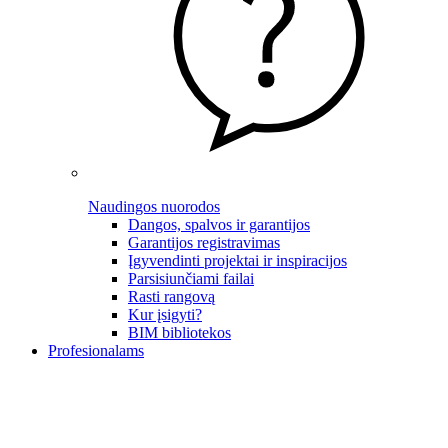
Naudingos nuorodos
Dangos, spalvos ir garantijos
Garantijos registravimas
Įgyvendinti projektai ir inspiracijos
Parsisiunčiami failai
Rasti rangovą
Kur įsigyti?
BIM bibliotekos
Profesionalams