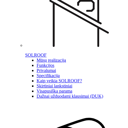
SOLROOF
Mūsų realizacija
Funkcijos
Privalumai
Specifikacija
Kaip veikia SOLROOF?
Skirtiniai lankstiniai
Visapusiška parama
Dažnai užduodami klausimai (DUK)