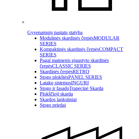
Gyvenamųjų pastatų statyba
Modulinės skardinės čerpės
MODULAR
SERIES
Kompaktinės skardinės čerpės
COMPACT
SERIES
Pagal matmenis pjaustyto skardinės
čerpės
CLASSIC SERIES
Skardinės čerpės
RETRO
Stogo plokštės
PANEL SERIES
Latakų sistemos
INGURI
Stogo ir fasado
Trapecinė Skarda
Plokščioji skarda
Skardos lankstiniai
Stogo priedai