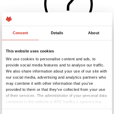
Consent
Details
About
Naudingos nuorodos
This website uses cookies
Dangos, spalvos ir garantijos
Garantijos registravimas
We use cookies to personalise content and ads, to
Įgyvendinti projektai ir inspiracijos
provide social media features and to analyse our traffic.
Parsisiunčiami failai
Rasti rangovą
We also share information about your use of our site with
Kur įsigyti?
our social media, advertising and analytics partners who
BIM bibliotekos
may combine it with other information that you’ve
Parsisiųsti
Kontaktai
provided to them or that they’ve collected from your use
of their services. The administrator of your personal data
contained in the website is BP2 Spółka z ograniczoną
odpowiedzialnością, Marii Konopnickiej 29 Street, 30-302
Kraków. KRS 0000369912, NIP 6762431701, REGON