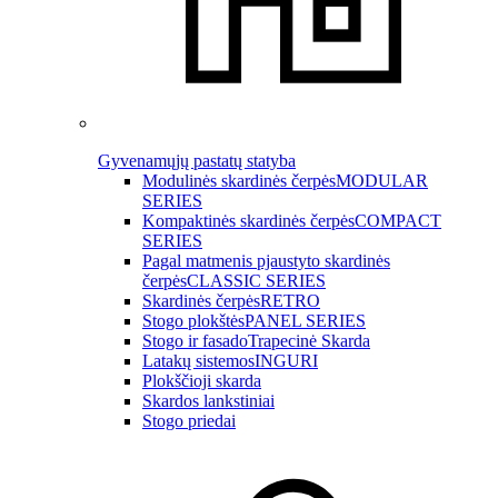
Gyvenamųjų pastatų statyba
Modulinės skardinės čerpės
MODULAR
SERIES
Kompaktinės skardinės čerpės
COMPACT
SERIES
Pagal matmenis pjaustyto skardinės
čerpės
CLASSIC SERIES
Skardinės čerpės
RETRO
Stogo plokštės
PANEL SERIES
Stogo ir fasado
Trapecinė Skarda
Latakų sistemos
INGURI
Plokščioji skarda
Skardos lankstiniai
Stogo priedai