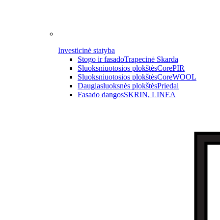
Investicinė statyba
Stogo ir fasado
Trapecinė Skarda
Sluoksniuotosios plokštės
CorePIR
Sluoksniuotosios plokštės
CoreWOOL
Daugiasluoksnės plokštės
Priedai
Fasado dangos
SKRIN, LINEA