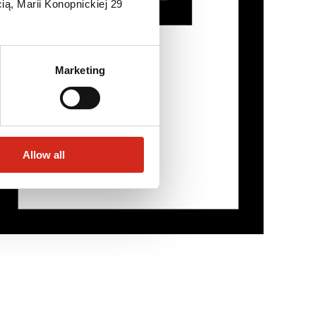
ią, Marii Konopnickiej 29
Marketing
Allow all