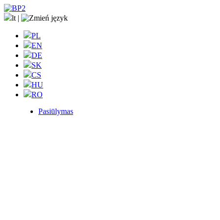
lt
|
PL
EN
DE
SK
CS
HU
RO
Pasiūlymas