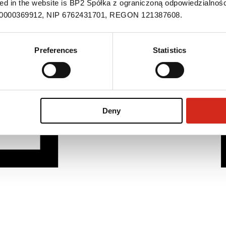
ned in the website is BP2 Spółka z ograniczoną odpowiedzialnośc
S 0000369912, NIP 6762431701, REGON 121387608.
Preferences
Statistics
Deny