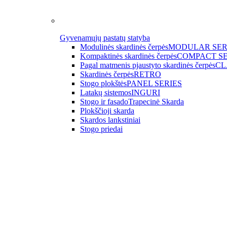
Gyvenamųjų pastatų statyba
Modulinės skardinės čerpės
MODULAR SER
Kompaktinės skardinės čerpės
COMPACT SE
Pagal matmenis pjaustyto skardinės čerpės
CL
Skardinės čerpės
RETRO
Stogo plokštės
PANEL SERIES
Latakų sistemos
INGURI
Stogo ir fasado
Trapecinė Skarda
Plokščioji skarda
Skardos lankstiniai
Stogo priedai