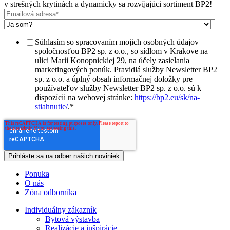
v strešných krytinách a dynamicky sa rozvíjajúci sortiment BP2!
Súhlasím so spracovaním mojich osobných údajov
spoločnosťou BP2 sp. z o.o., so sídlom v Krakove na
ulici Marii Konopnickiej 29, na účely zasielania
marketingových ponúk. Pravidlá služby Newsletter BP2
sp. z o.o. a úplný obsah informačnej doložky pre
používateľov služby Newsletter BP2 sp. z o.o. sú k
dispozícii na webovej stránke:
https://bp2.eu/sk/na-
stiahnutie/
.
*
Ponuka
O nás
Zóna odborníka
Individuálny zákazník
Bytová výstavba
Realizácie a inšpirácie