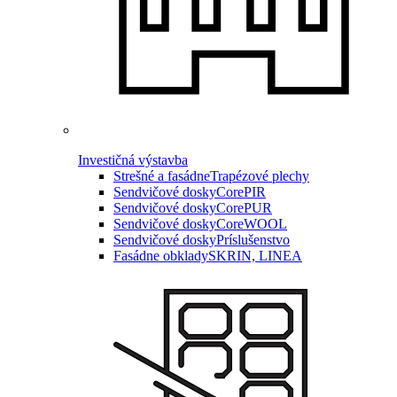
Investičná výstavba
Strešné a fasádne
Trapézové plechy
Sendvičové dosky
CorePIR
Sendvičové dosky
CorePUR
Sendvičové dosky
CoreWOOL
Sendvičové dosky
Príslušenstvo
Fasádne obklady
SKRIN, LINEA