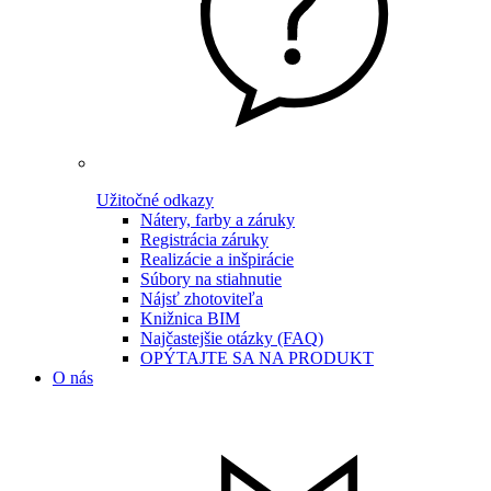
Užitočné odkazy
Nátery, farby a záruky
Registrácia záruky
Realizácie a inšpirácie
Súbory na stiahnutie
Nájsť zhotoviteľa
Knižnica BIM
Najčastejšie otázky (FAQ)
OPÝTAJTE SA NA PRODUKT
O nás