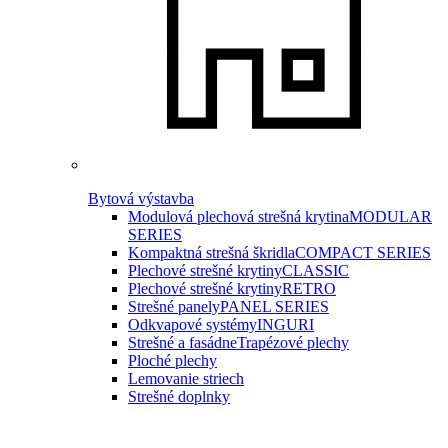
Bytová výstavba
Modulová plechová strešná krytina
MODULAR
SERIES
Kompaktná strešná škridla
COMPACT SERIES
Plechové strešné krytiny
CLASSIC
Plechové strešné krytiny
RETRO
Strešné panely
PANEL SERIES
Odkvapové systémy
INGURI
Strešné a fasádne
Trapézové plechy
Ploché plechy
Lemovanie striech
Strešné doplnky