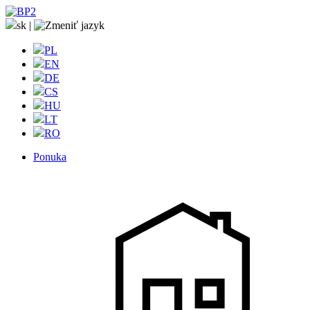
sk
|
PL
EN
DE
CS
HU
LT
RO
Ponuka