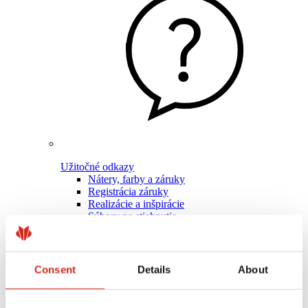
Užitočné odkazy
Nátery, farby a záruky
Registrácia záruky
Realizácie a inšpirácie
Súbory na stiahnutie
Nájsť zhotoviteľa
Knižnica BIM
Pre profesionálov
Consent
Details
About