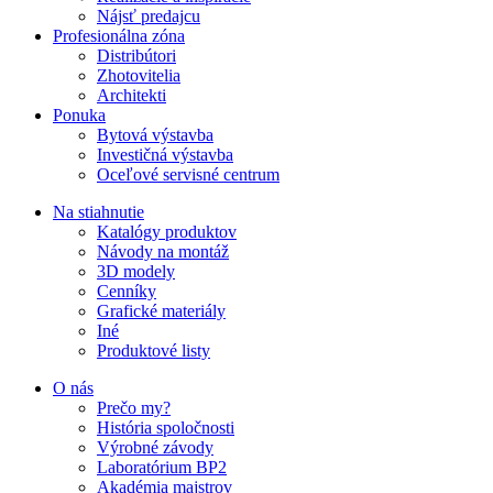
Nájsť predajcu
Profesionálna zóna
Distribútori
Zhotovitelia
Architekti
Ponuka
Bytová výstavba
Investičná výstavba
Oceľové servisné centrum
Na stiahnutie
Katalógy produktov
Návody na montáž
3D modely
Cenníky
Grafické materiály
Iné
Produktové listy
O nás
Prečo my?
História spoločnosti
Výrobné závody
Laboratórium BP2
Akadémia majstrov