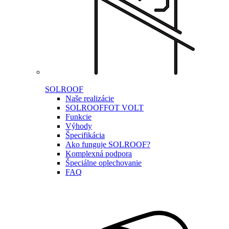
SOLROOF
Naše realizácie
SOLROOF
FOT VOLT
Funkcie
Výhody
Špecifikácia
Ako funguje SOLROOF?
Komplexná podpora
Špeciálne oplechovanie
FAQ