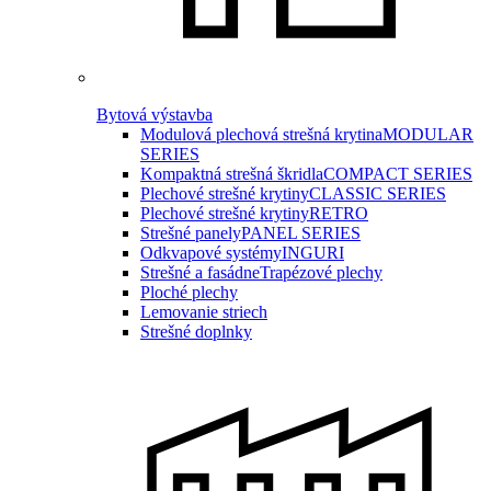
Bytová výstavba
Modulová plechová strešná krytina
MODULAR
SERIES
Kompaktná strešná škridla
COMPACT SERIES
Plechové strešné krytiny
CLASSIC SERIES
Plechové strešné krytiny
RETRO
Strešné panely
PANEL SERIES
Odkvapové systémy
INGURI
Strešné a fasádne
Trapézové plechy
Ploché plechy
Lemovanie striech
Strešné doplnky