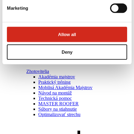
Marketing
Allow all
Deny
Zhotovitelia
Akadémia majstrov
Praktický tréning
Mobilná Akadémia Majstrov
Návod na montáž
Technická pomoc
MASTER ROOFER
Súbory na stiahnutie
Optimalizovať strechu