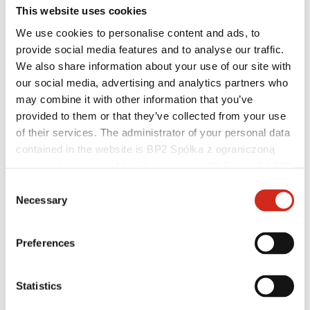
This website uses cookies
We use cookies to personalise content and ads, to
provide social media features and to analyse our traffic.
We also share information about your use of our site with
our social media, advertising and analytics partners who
may combine it with other information that you’ve
provided to them or that they’ve collected from your use
of their services. The administrator of your personal data
contained in the website is BP2 Spółka z ograniczoną
odpowiedzialnością, Marii Konopnickiej 29 Street, 30-302
Distribútori
Kraków. KRS 0000369912, NIP 6762431701, REGON
Consent
Zákaznícka zóna – eProfil
121387608.
Necessary
Selection
Súbory na stiahnutie
Marketingová ponuka
Program BP2 50:50
Optimalizovať strechu
Preferences
Statistics