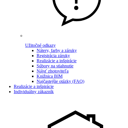
Užitočné odkazy
Nátery, farby a záruky
Registrácia záruky
Realizácie a inšpirácie
Súbory na stiahnutie
Nájsť zhotoviteľa
Knižnica BIM
Najčastejšie otázky (FAQ)
Realizácie a inšpirácie
Individuálny zákazník