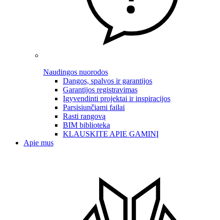
Naudingos nuorodos
Dangos, spalvos ir garantijos
Garantijos registravimas
Įgyvendinti projektai ir inspiracijos
Parsisiunčiami failai
Rasti rangovą
BIM biblioteka
KLAUSKITE APIE GAMINĮ
Apie mus