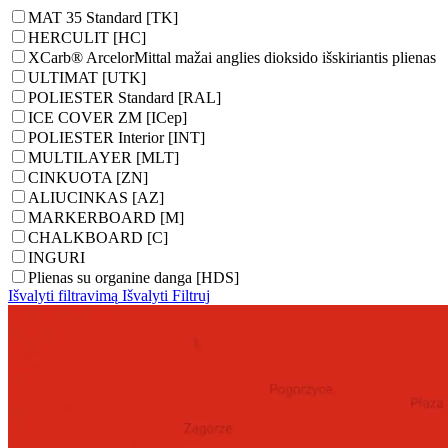
MAT 35 Standard [TK]
HERCULIT [HC]
XCarb® ArcelorMittal mažai anglies dioksido išskiriantis plienas
ULTIMAT [UTK]
POLIESTER Standard [RAL]
ICE COVER ZM [ICep]
POLIESTER Interior [INT]
MULTILAYER [MLT]
CINKUOTA [ZN]
ALIUCINKAS [AZ]
MARKERBOARD [M]
CHALKBOARD [C]
INGURI
Plienas su organine danga [HDS]
Išvalyti filtravimą
Išvalyti
Filtruj