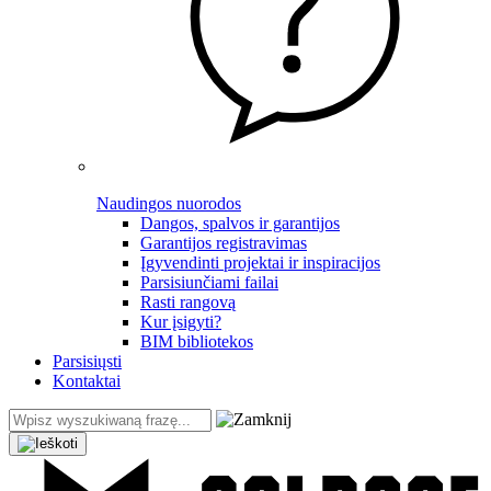
Naudingos nuorodos
Dangos, spalvos ir garantijos
Garantijos registravimas
Įgyvendinti projektai ir inspiracijos
Parsisiunčiami failai
Rasti rangovą
Kur įsigyti?
BIM bibliotekos
Parsisiųsti
Kontaktai