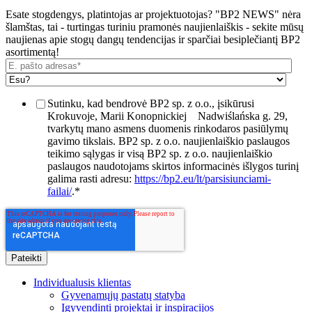
Esate stogdengys, platintojas ar projektuotojas? "BP2 NEWS" nėra
šlamštas, tai - turtingas turiniu pramonės naujienlaiškis - sekite mūsų
naujienas apie stogų dangų tendencijas ir sparčiai besiplečiantį BP2
asortimentą!
Sutinku, kad bendrovė BP2 sp. z o.o., įsikūrusi
Krokuvoje, Marii Konopnickiej
Nadwiślańska g. 29,
tvarkytų mano asmens duomenis rinkodaros pasiūlymų
gavimo tikslais. BP2 sp. z o.o. naujienlaiškio paslaugos
teikimo sąlygas ir visą BP2 sp. z o.o. naujienlaiškio
paslaugos naudotojams skirtos informacinės išlygos turinį
galima rasti adresu:
https://bp2.eu/lt/parsisiunciami-
failai/
.
*
Individualusis klientas
Gyvenamųjų pastatų statyba
Įgyvendinti projektai ir inspiracijos