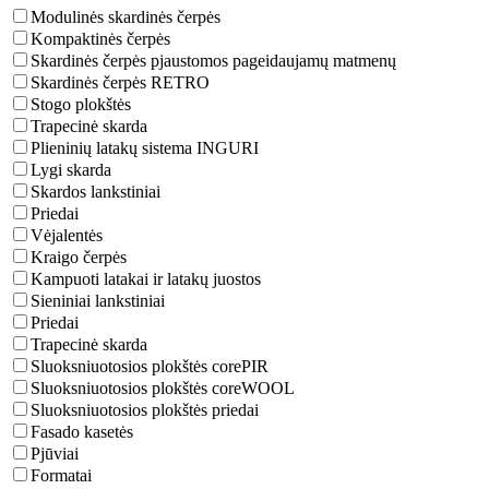
Modulinės skardinės čerpės
Kompaktinės čerpės
Skardinės čerpės pjaustomos pageidaujamų matmenų
Skardinės čerpės RETRO
Stogo plokštės
Trapecinė skarda
Plieninių latakų sistema INGURI
Lygi skarda
Skardos lankstiniai
Priedai
Vėjalentės
Kraigo čerpės
Kampuoti latakai ir latakų juostos
Sieniniai lankstiniai
Priedai
Trapecinė skarda
Sluoksniuotosios plokštės corePIR
Sluoksniuotosios plokštės coreWOOL
Sluoksniuotosios plokštės priedai
Fasado kasetės
Pjūviai
Formatai