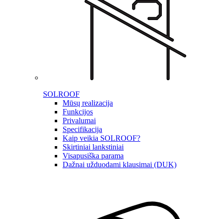
SOLROOF
Mūsų realizacija
Funkcijos
Privalumai
Specifikacija
Kaip veikia SOLROOF?
Skirtiniai lankstiniai
Visapusiška parama
Dažnai užduodami klausimai (DUK)