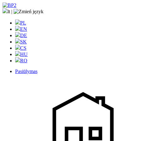
lt
|
PL
EN
DE
SK
CS
HU
RO
Pasiūlymas