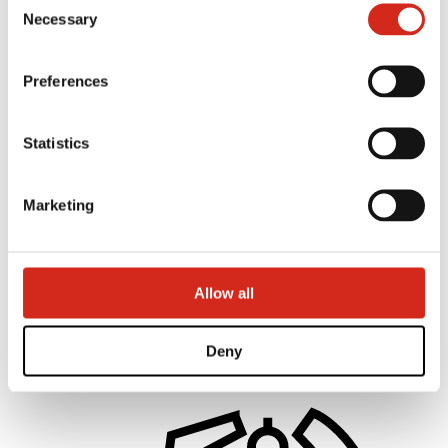
121387608.
Necessary
Selection
Preferences
Statistics
Marketing
Platintojai
Kliento sritis – eProfil
Parsisiunčiami failai
Allow all
Rinkodaros pasiūlymas
BP2 programa 50:50
Optimizuoti stogą
Deny