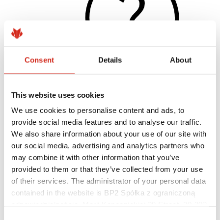
Consent
Details
About
This website uses cookies
Naudingos nuorodos
We use cookies to personalise content and ads, to
Dangos, spalvos ir garantijos
Garantijos registravimas
provide social media features and to analyse our traffic.
Įgyvendinti projektai ir inspiracijos
We also share information about your use of our site with
Parsisiunčiami failai
our social media, advertising and analytics partners who
Rasti rangovą
Kur įsigyti?
may combine it with other information that you’ve
BIM bibliotekos
provided to them or that they’ve collected from your use
Profesionalams
of their services. The administrator of your personal data
contained in the website is BP2 Spółka z ograniczoną
odpowiedzialnością, Marii Konopnickiej 29 Street, 30-302
Kraków. KRS 0000369912, NIP 6762431701, REGON
Consent