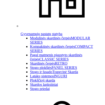
Gyvenamųjų pastatų statyba
Modulinės skardinės čerpės
MODULAR
SERIES
Kompaktinės skardinės čerpės
COMPACT
SERIES
Pagal matmenis pjaustyto skardinės
čerpės
CLASSIC SERIES
Skardinės čerpės
RETRO
Stogo plokštės
PANEL SERIES
Stogo ir fasado
Trapecinė Skarda
Latakų sistemos
INGURI
Plokščioji skarda
Skardos lankstiniai
Stogo priedai