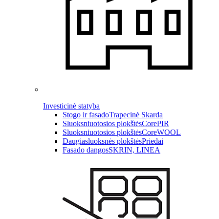
Investicinė statyba
Stogo ir fasado
Trapecinė Skarda
Sluoksniuotosios plokštės
CorePIR
Sluoksniuotosios plokštės
CoreWOOL
Daugiasluoksnės plokštės
Priedai
Fasado dangos
SKRIN, LINEA