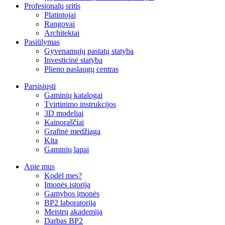
Profesionalų sritis
Platintojai
Rangovai
Architektai
Pasiūlymas
Gyvenamųjų pastatų statyba
Investicinė statyba
Plieno paslaugų centras
Parsisiųsti
Gaminių katalogai
Tvirtinimo instrukcijos
3D modeliai
Kainoraščiai
Grafinė medžiaga
Kita
Gaminių lapai
Apie mus
Kodėl mes?
Įmonės istorija
Gamybos įmonės
BP2 laboratorija
Meistrų akademija
Darbas BP2