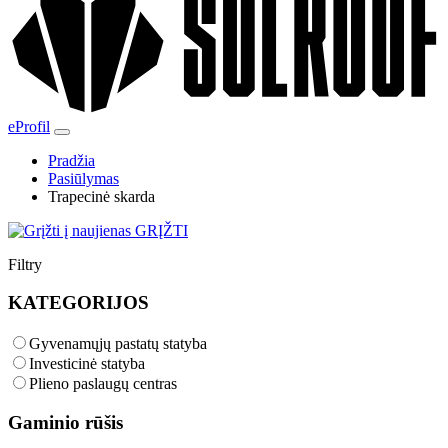
eProfil
Pradžia
Pasiūlymas
Trapecinė skarda
GRĮŽTI
Filtry
KATEGORIJOS
Gyvenamųjų pastatų statyba
Investicinė statyba
Plieno paslaugų centras
Gaminio rūšis