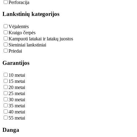
Perforacija
Lankstinių kategorijos
Vėjalentės
Kraigo čerpės
Kampuoti latakai ir latakų juostos
Sieniniai lankstiniai
Priedai
Garantijos
10 metai
15 metai
20 metai
25 metai
30 metai
35 metai
40 metai
55 metai
Danga