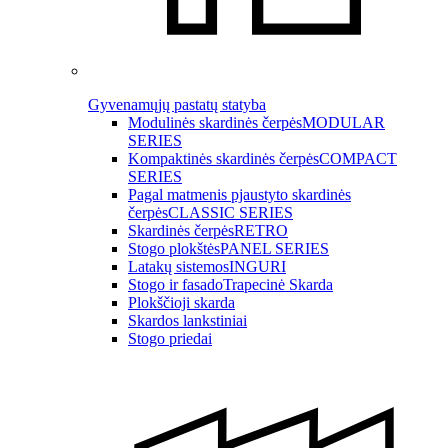
Gyvenamųjų pastatų statyba
Modulinės skardinės čerpės
MODULAR
SERIES
Kompaktinės skardinės čerpės
COMPACT
SERIES
Pagal matmenis pjaustyto skardinės
čerpės
CLASSIC SERIES
Skardinės čerpės
RETRO
Stogo plokštės
PANEL SERIES
Latakų sistemos
INGURI
Stogo ir fasado
Trapecinė Skarda
Plokščioji skarda
Skardos lankstiniai
Stogo priedai