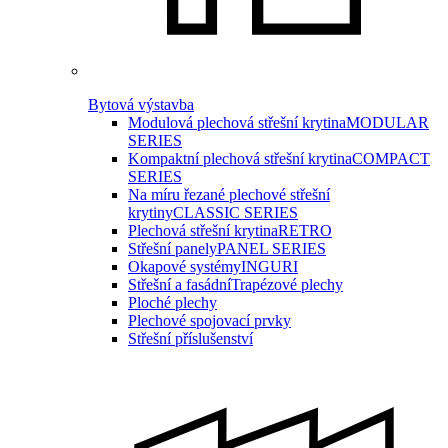
Bytová výstavba
Modulová plechová střešní krytina
MODULAR
SERIES
Kompaktní plechová střešní krytina
COMPACT
SERIES
Na míru řezané plechové střešní
krytiny
CLASSIC SERIES
Plechová střešní krytina
RETRO
Střešní panely
PANEL SERIES
Okapové systémy
INGURI
Střešní a fasádní
Trapézové plechy
Ploché plechy
Plechové spojovací prvky
Střešní příslušenství