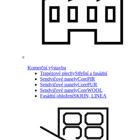
Komerční výstavba
Trapézové plechy
Střešní a fasádní
Sendvičové panely
CorePIR
Sendvičové panely
CorePUR
Sendvičové panely
CoreWOOL
Fasádní obložení
SKRIN, LINEA