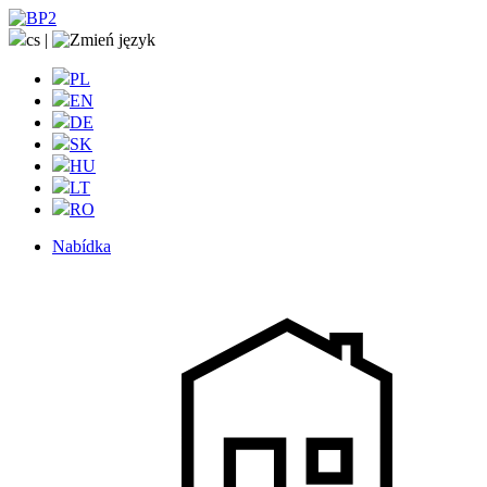
cs
|
PL
EN
DE
SK
HU
LT
RO
Nabídka