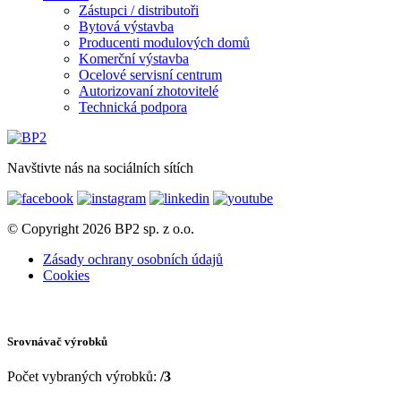
Zástupci / distributoři
Bytová výstavba
Producenti modulových domů
Komerční výstavba
Ocelové servisní centrum
Autorizovaní zhotovitelé
Technická podpora
Navštivte nás na sociálních sítích
© Copyright 2026 BP2 sp. z o.o.
Zásady ochrany osobních údajů
Cookies
Srovnávač výrobků
Počet vybraných výrobků:
/3