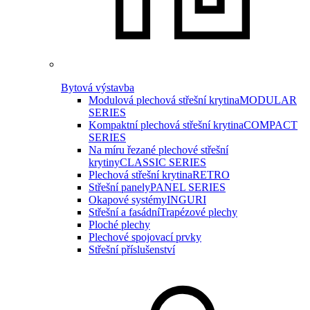
Bytová výstavba
Modulová plechová střešní krytina
MODULAR
SERIES
Kompaktní plechová střešní krytina
COMPACT
SERIES
Na míru řezané plechové střešní
krytiny
CLASSIC SERIES
Plechová střešní krytina
RETRO
Střešní panely
PANEL SERIES
Okapové systémy
INGURI
Střešní a fasádní
Trapézové plechy
Ploché plechy
Plechové spojovací prvky
Střešní příslušenství