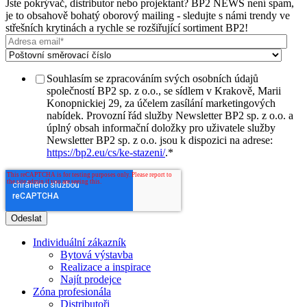
Jste pokrývač, distributor nebo projektant? BP2 NEWS není spam,
je to obsahově bohatý oborový mailing - sledujte s námi trendy ve
střešních krytinách a rychle se rozšiřující sortiment BP2!
Souhlasím se zpracováním svých osobních údajů
společností BP2 sp. z o.o., se sídlem v Krakově, Marii
Konopnickiej 29, za účelem zasílání marketingových
nabídek. Provozní řád služby Newsletter BP2 sp. z o.o. a
úplný obsah informační doložky pro uživatele služby
Newsletter BP2 sp. z o.o. jsou k dispozici na adrese:
https://bp2.eu/cs/ke-stazeni/
.
*
Individuální zákazník
Bytová výstavba
Realizace a inspirace
Najít prodejce
Zóna profesionála
Distributoři