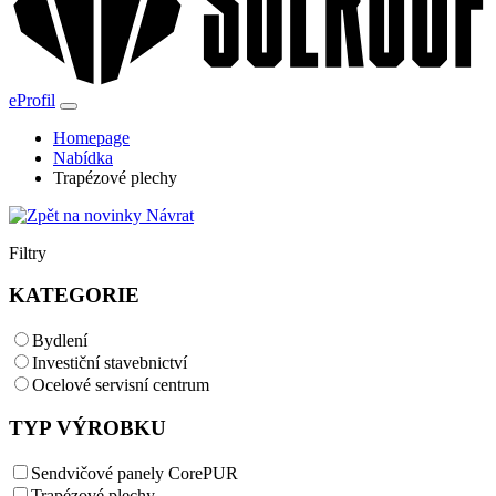
eProfil
Homepage
Nabídka
Trapézové plechy
Návrat
Filtry
KATEGORIE
Bydlení
Investiční stavebnictví
Ocelové servisní centrum
TYP VÝROBKU
Sendvičové panely CorePUR
Trapézové plechy