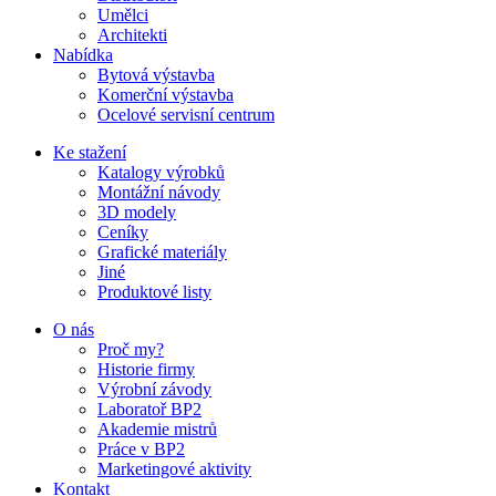
Umělci
Architekti
Nabídka
Bytová výstavba
Komerční výstavba
Ocelové servisní centrum
Ke stažení
Katalogy výrobků
Montážní návody
3D modely
Ceníky
Grafické materiály
Jiné
Produktové listy
O nás
Proč my?
Historie firmy
Výrobní závody
Laboratoř BP2
Akademie mistrů
Práce v BP2
Marketingové aktivity
Kontakt