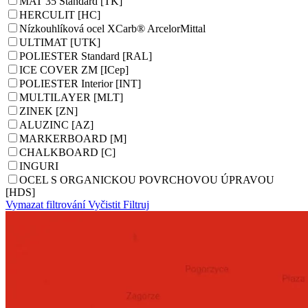
MAT 35 Standard [TK]
HERCULIT [HC]
Nízkouhlíková ocel XCarb® ArcelorMittal
ULTIMAT [UTK]
POLIESTER Standard [RAL]
ICE COVER ZM [ICep]
POLIESTER Interior [INT]
MULTILAYER [MLT]
ZINEK [ZN]
ALUZINC [AZ]
MARKERBOARD [M]
CHALKBOARD [C]
INGURI
OCEL S ORGANICKOU POVRCHOVOU ÚPRAVOU
[HDS]
Vymazat filtrování
Vyčistit
Filtruj