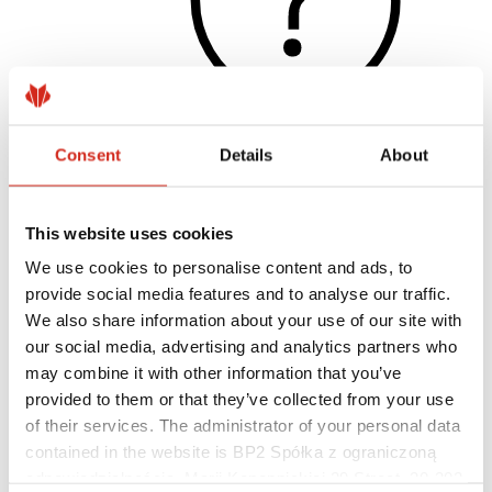
Consent
Details
About
Užitečné odkazy
Nátěry, barevnost a záruky
Registrace záruky
This website uses cookies
Realizace a inspirace
Soubory ke stažení
We use cookies to personalise content and ads, to
Kde koupit?
provide social media features and to analyse our traffic.
Najít zhotovitele
We also share information about your use of our site with
Knihovny BIM
Pro profesionály
our social media, advertising and analytics partners who
may combine it with other information that you’ve
provided to them or that they’ve collected from your use
of their services. The administrator of your personal data
contained in the website is BP2 Spółka z ograniczoną
odpowiedzialnością, Marii Konopnickiej 29 Street, 30-302