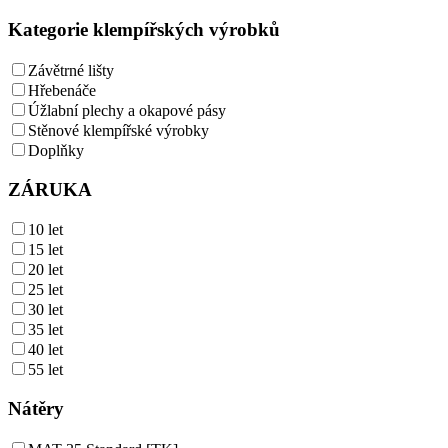
Kategorie klempířských výrobků
Závětrné lišty
Hřebenáče
Úžlabní plechy a okapové pásy
Stěnové klempířské výrobky
Doplňky
ZÁRUKA
10 let
15 let
20 let
25 let
30 let
35 let
40 let
55 let
Nátěry