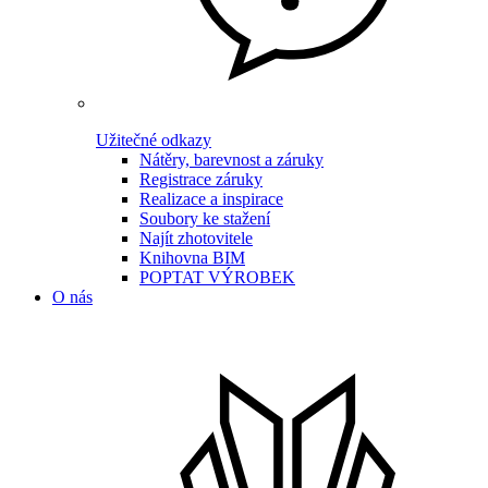
Užitečné odkazy
Nátěry, barevnost a záruky
Registrace záruky
Realizace a inspirace
Soubory ke stažení
Najít zhotovitele
Knihovna BIM
POPTAT VÝROBEK
O nás