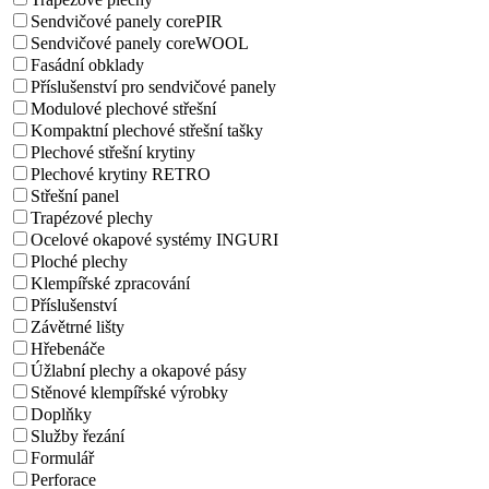
Sendvičové panely corePIR
Sendvičové panely coreWOOL
Fasádní obklady
Příslušenství pro sendvičové panely
Modulové plechové střešní
Kompaktní plechové střešní tašky
Plechové střešní krytiny
Plechové krytiny RETRO
Střešní panel
Trapézové plechy
Ocelové okapové systémy INGURI
Ploché plechy
Klempířské zpracování
Příslušenství
Závětrné lišty
Hřebenáče
Úžlabní plechy a okapové pásy
Stěnové klempířské výrobky
Doplňky
Služby řezání
Formulář
Perforace