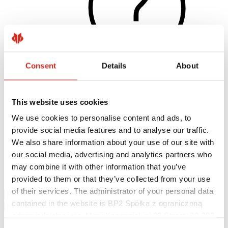
Consent
Details
About
Naudingos nuorodos
This website uses cookies
Dangos, spalvos ir garantijos
Garantijos registravimas
We use cookies to personalise content and ads, to
Įgyvendinti projektai ir inspiracijos
provide social media features and to analyse our traffic.
Parsisiunčiami failai
Rasti rangovą
We also share information about your use of our site with
Kur įsigyti?
our social media, advertising and analytics partners who
BIM bibliotekos
may combine it with other information that you’ve
Parsisiųsti
Kontaktai
provided to them or that they’ve collected from your use
of their services. The administrator of your personal data
contained in the website is BP2 Spółka z ograniczoną
odpowiedzialnością, Marii Konopnickiej 29 Street, 30-302
Kraków. KRS 0000369912, NIP 6762431701, REGON