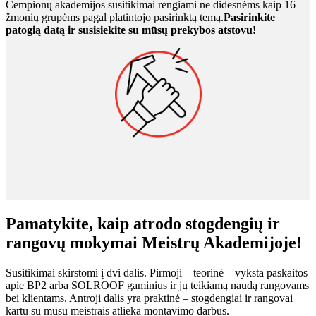
Čempionų akademijos susitikimai rengiami ne didesnėms kaip 16
žmonių grupėms pagal platintojo pasirinktą temą.
Pasirinkite
patogią datą ir susisiekite su mūsų prekybos atstovu!
Pamatykite, kaip atrodo stogdengių ir
rangovų mokymai Meistrų Akademijoje!
Susitikimai skirstomi į dvi dalis. Pirmoji – teorinė – vyksta paskaitos
apie BP2 arba SOLROOF gaminius ir jų teikiamą naudą rangovams
bei klientams. Antroji dalis yra praktinė – stogdengiai ir rangovai
kartu su mūsų meistrais atlieka montavimo darbus.