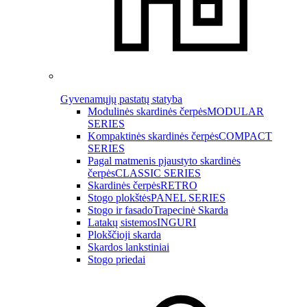
Gyvenamųjų pastatų statyba
Modulinės skardinės čerpės
MODULAR
SERIES
Kompaktinės skardinės čerpės
COMPACT
SERIES
Pagal matmenis pjaustyto skardinės
čerpės
CLASSIC SERIES
Skardinės čerpės
RETRO
Stogo plokštės
PANEL SERIES
Stogo ir fasado
Trapecinė Skarda
Latakų sistemos
INGURI
Plokščioji skarda
Skardos lankstiniai
Stogo priedai