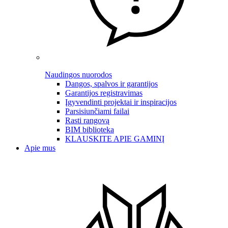
Naudingos nuorodos
Dangos, spalvos ir garantijos
Garantijos registravimas
Įgyvendinti projektai ir inspiracijos
Parsisiunčiami failai
Rasti rangovą
BIM biblioteka
KLAUSKITE APIE GAMINĮ
Apie mus