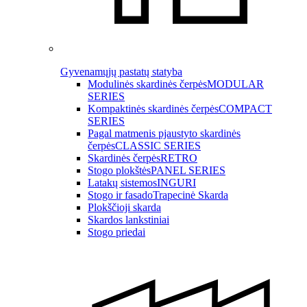
Gyvenamųjų pastatų statyba
Modulinės skardinės čerpės
MODULAR
SERIES
Kompaktinės skardinės čerpės
COMPACT
SERIES
Pagal matmenis pjaustyto skardinės
čerpės
CLASSIC SERIES
Skardinės čerpės
RETRO
Stogo plokštės
PANEL SERIES
Latakų sistemos
INGURI
Stogo ir fasado
Trapecinė Skarda
Plokščioji skarda
Skardos lankstiniai
Stogo priedai