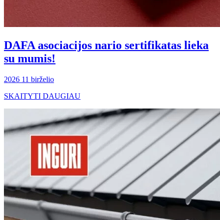
DAFA asociacijos nario sertifikatas lieka
su mumis!
2026 11 birželio
SKAITYTI DAUGIAU