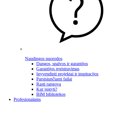
Naudingos nuorodos
Dangos, spalvos ir garantijos
Garantijos registravimas
Įgyvendinti projektai ir inspiracijos
Parsisiunčiami failai
Rasti rangovą
Kur įsigyti?
BIM bibliotekos
Profesionalams