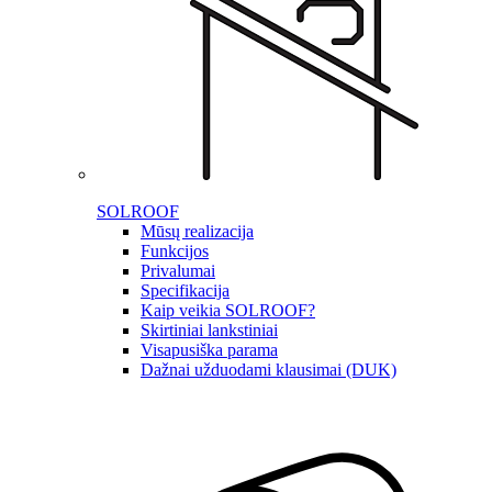
SOLROOF
Mūsų realizacija
Funkcijos
Privalumai
Specifikacija
Kaip veikia SOLROOF?
Skirtiniai lankstiniai
Visapusiška parama
Dažnai užduodami klausimai (DUK)