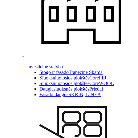
Investicinė statyba
Stogo ir fasado
Trapecinė Skarda
Sluoksniuotosios plokštės
CorePIR
Sluoksniuotosios plokštės
CoreWOOL
Daugiasluoksnės plokštės
Priedai
Fasado dangos
SKRIN, LINEA