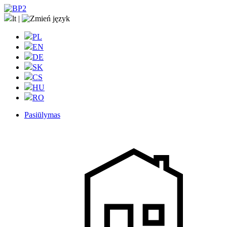
lt
|
PL
EN
DE
SK
CS
HU
RO
Pasiūlymas