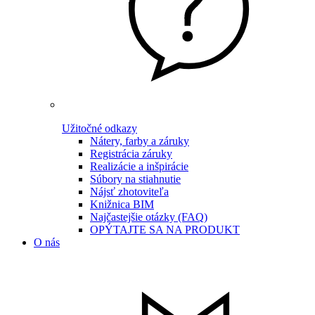
Užitočné odkazy
Nátery, farby a záruky
Registrácia záruky
Realizácie a inšpirácie
Súbory na stiahnutie
Nájsť zhotoviteľa
Knižnica BIM
Najčastejšie otázky (FAQ)
OPÝTAJTE SA NA PRODUKT
O nás