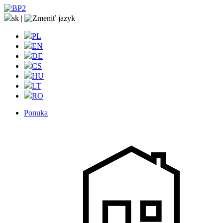
sk
|
PL
EN
DE
CS
HU
LT
RO
Ponuka