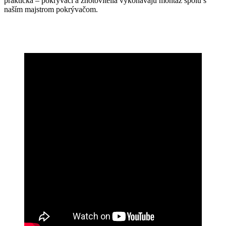
praktická – pokrývači a zhotovitelia vykonávajú montáž spolu s
naším majstrom pokrývačom.