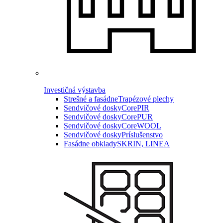
Investičná výstavba
Strešné a fasádne
Trapézové plechy
Sendvičové dosky
CorePIR
Sendvičové dosky
CorePUR
Sendvičové dosky
CoreWOOL
Sendvičové dosky
Príslušenstvo
Fasádne obklady
SKRIN, LINEA