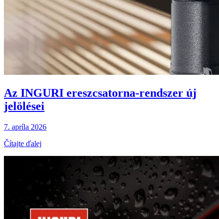
Az INGURI ereszcsatorna-rendszer új
jelölései
7. apríla 2026
Čítajte ďalej