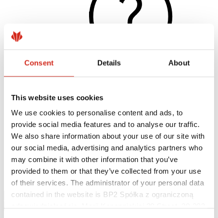
Consent
Details
About
This website uses cookies
Užitočné odkazy
Nátery, farby a záruky
We use cookies to personalise content and ads, to
Registrácia záruky
provide social media features and to analyse our traffic.
Realizácie a inšpirácie
Súbory na stiahnutie
We also share information about your use of our site with
Nájsť zhotoviteľa
our social media, advertising and analytics partners who
Knižnica BIM
may combine it with other information that you’ve
Najčastejšie otázky (FAQ)
Na stiahnutie
provided to them or that they’ve collected from your use
Kontakty
of their services. The administrator of your personal data
contained in the website is BP2 Spółka z ograniczoną
odpowiedzialnością, Marii Konopnickiej 29 Street, 30-302
Kraków. KRS 0000369912, NIP 6762431701, REGON