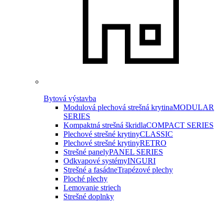
Bytová výstavba
Modulová plechová strešná krytina
MODULAR
SERIES
Kompaktná strešná škridla
COMPACT SERIES
Plechové strešné krytiny
CLASSIC
Plechové strešné krytiny
RETRO
Strešné panely
PANEL SERIES
Odkvapové systémy
INGURI
Strešné a fasádne
Trapézové plechy
Ploché plechy
Lemovanie striech
Strešné doplnky