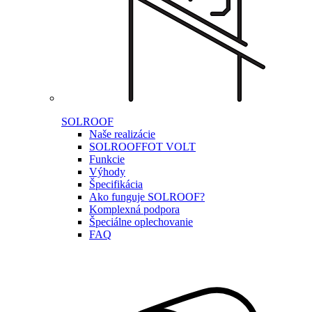
SOLROOF
Naše realizácie
SOLROOF
FOT VOLT
Funkcie
Výhody
Špecifikácia
Ako funguje SOLROOF?
Komplexná podpora
Špeciálne oplechovanie
FAQ