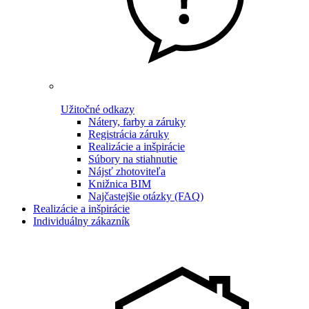
Užitočné odkazy
Nátery, farby a záruky
Registrácia záruky
Realizácie a inšpirácie
Súbory na stiahnutie
Nájsť zhotoviteľa
Knižnica BIM
Najčastejšie otázky (FAQ)
Realizácie a inšpirácie
Individuálny zákazník