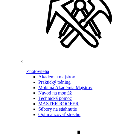
Zhotovitelia
Akadémia majstrov
Praktický tréning
Mobilná Akadémia Majstrov
Návod na montáž
Technická pomoc
MASTER ROOFER
Súbory na stiahnutie
Optimalizovať strechu