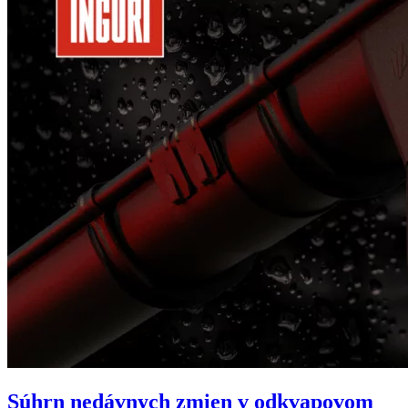
Súhrn nedávnych zmien v odkvapovom