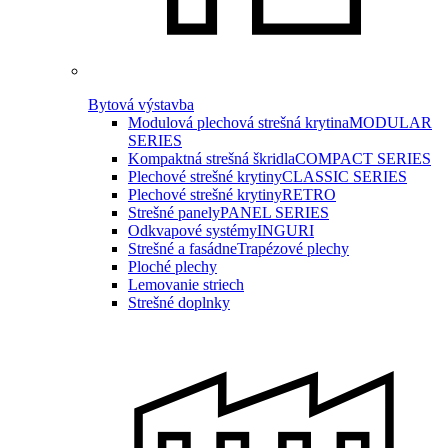
Bytová výstavba
Modulová plechová strešná krytina
MODULAR
SERIES
Kompaktná strešná škridla
COMPACT SERIES
Plechové strešné krytiny
CLASSIC SERIES
Plechové strešné krytiny
RETRO
Strešné panely
PANEL SERIES
Odkvapové systémy
INGURI
Strešné a fasádne
Trapézové plechy
Ploché plechy
Lemovanie striech
Strešné doplnky