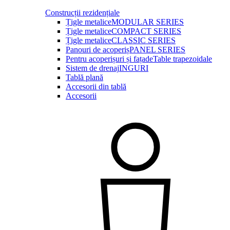
Construcții rezidențiale
Țigle metalice
MODULAR SERIES
Țigle metalice
COMPACT SERIES
Țigle metalice
CLASSIC SERIES
Panouri de acoperiș
PANEL SERIES
Pentru acoperișuri și fațade
Table trapezoidale
Sistem de drenaj
INGURI
Tablă plană
Accesorii din tablă
Accesorii