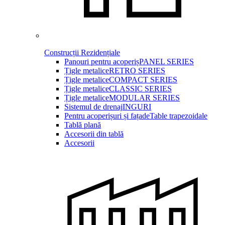
Construcții Rezidențiale
Panouri pentru acoperiș
PANEL SERIES
Țigle metalice
RETRO SERIES
Țigle metalice
COMPACT SERIES
Țigle metalice
CLASSIC SERIES
Țigle metalice
MODULAR SERIES
Sistemul de drenaj
INGURI
Pentru acoperișuri și fațade
Table trapezoidale
Tablă plană
Accesorii din tablă
Accesorii