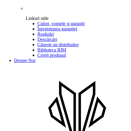
Linkuri utile
Culori, vopsele și garanții
Înregistrarea garanției
Realizări
Descărcări
Găsește un distribuitor
Biblioteca BIM
Cereți produsul
Despre Noi