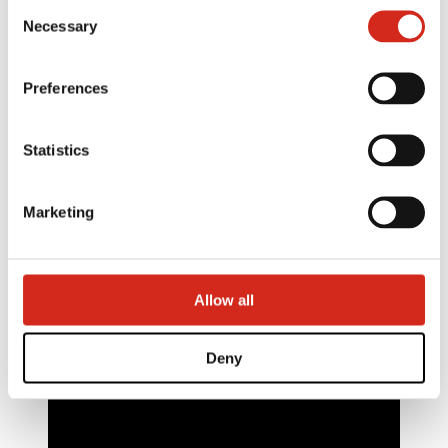
Consent
121387608.
Necessary
Selection
Preferences
Statistics
Marketing
Allow all
Deny