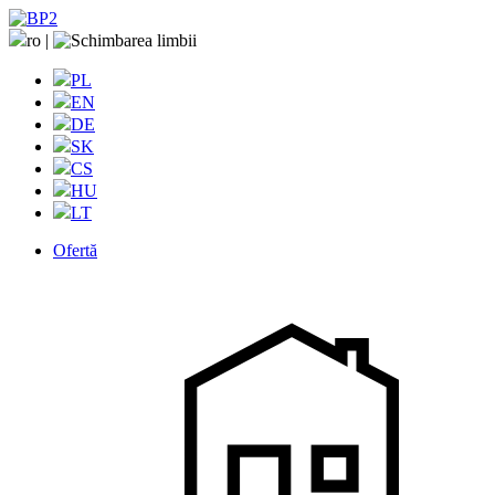
ro
|
PL
EN
DE
SK
CS
HU
LT
Ofertă