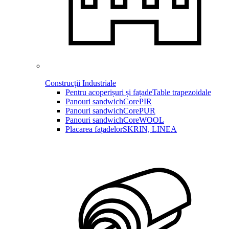
Construcții Industriale
Pentru acoperișuri și fațade
Table trapezoidale
Panouri sandwich
CorePIR
Panouri sandwich
CorePUR
Panouri sandwich
CoreWOOL
Placarea fațadelor
SKRIN, LINEA