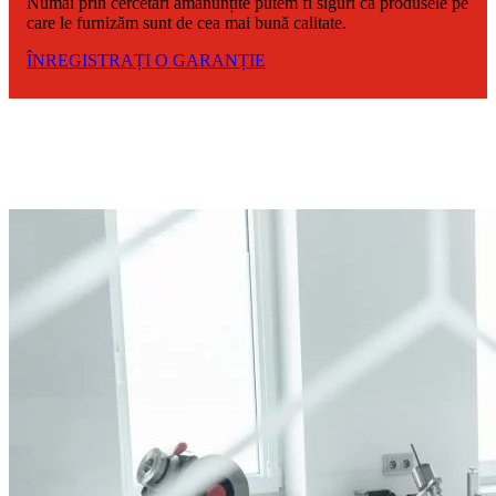
Numai prin cercetări amănunțite putem fi siguri că produsele pe
care le furnizăm sunt de cea mai bună calitate.
ÎNREGISTRAȚI O GARANȚIE