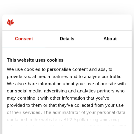
SUNT LUCRURI CARE TREBUIE TESTATE |
Consent
Details
About
LABORATORUL DE CALITATE IMPRO
SUNT LUCRURI CARE TREBUIE
This website uses cookies
TESTATE | LABORATORUL DE
CALITATE BP2
We use cookies to personalise content and ads, to
provide social media features and to analyse our traffic.
We also share information about your use of our site with
our social media, advertising and analytics partners who
may combine it with other information that you’ve
provided to them or that they’ve collected from your use
of their services. The administrator of your personal data
Acordăm o mare importanță calității produselor pe care le oferim,
contained in the website is BP2 Spółka z ograniczoną
motiv pentru care am înființat propriile laboratoare profesionale în
odpowiedzialnością, Marii Konopnickiej 29 Street, 30-302
Polonia și România. Atât produsele noastre, cât și materialele din
care sunt fabricate sunt testate cu rigurozitate.
Kraków. KRS 0000369912, NIP 6762431701, REGON