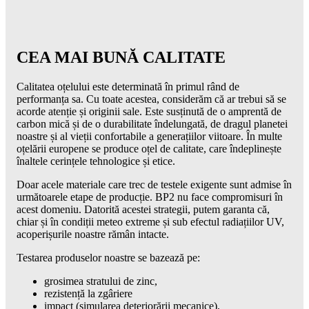
CEA MAI BUNĂ CALITATE
Calitatea oțelului este determinată în primul rând de
performanța sa. Cu toate acestea, considerăm că ar trebui să se
acorde atenție și originii sale. Este susținută de o amprentă de
carbon mică și de o durabilitate îndelungată, de dragul planetei
noastre și al vieții confortabile a generațiilor viitoare. În multe
oțelării europene se produce oțel de calitate, care îndeplinește
înaltele cerințele tehnologice și etice.
Doar acele materiale care trec de testele exigente sunt admise în
următoarele etape de producție. BP2 nu face compromisuri în
acest domeniu. Datorită acestei strategii, putem garanta că,
chiar și în condiții meteo extreme și sub efectul radiațiilor UV,
acoperișurile noastre rămân intacte.
Testarea produselor noastre se bazează pe:
grosimea stratului de zinc,
rezistență la zgâriere
impact (simularea deteriorării mecanice),