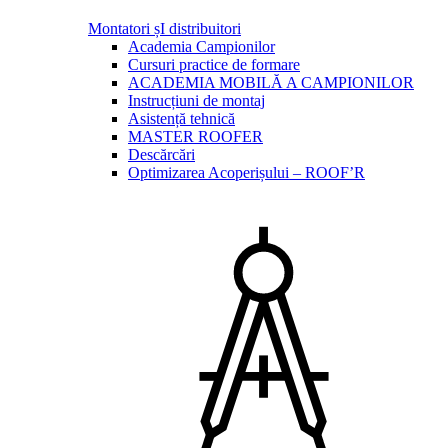
Montatori șI distribuitori
Academia Campionilor
Cursuri practice de formare
ACADEMIA MOBILĂ A CAMPIONILOR
Instrucțiuni de montaj
Asistență tehnică
MASTER ROOFER
Descărcări
Optimizarea Acoperișului – ROOF’R