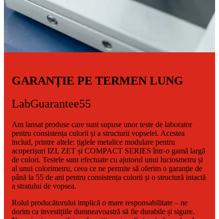
GARANȚIE PE TERMEN LUNG
LabGuarantee55
Am lansat produse care sunt supuse unor teste de laborator
pentru consistența culorii și a structurii vopselei. Acestea
includ, printre altele: țiglele metalice modulare pentru
acoperișuri IZI, ZET și COMPACT SERIES într-o gamă largă
de culori. Testele sunt efectuate cu ajutorul unui luciosmetru și
al unui colorimetru, ceea ce ne permite să oferim o garanție de
până la 55 de ani pentru consistența culorii și o structură intactă
a stratului de vopsea.
Rolul producătorului implică o mare responsabilitate – ne
dorim ca investițiile dumneavoastră să fie durabile și sigure.