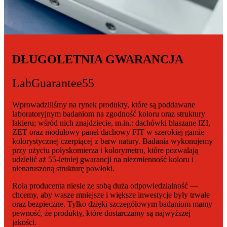
DŁUGOLETNIA GWARANCJA
LabGuarantee55
Wprowadziliśmy na rynek produkty, które są poddawane
laboratoryjnym badaniom na zgodność koloru oraz struktury
lakieru; wśród nich znajdziecie, m.in.: dachówki blaszane IZI,
ZET oraz modułowy panel dachowy FIT w szerokiej gamie
kolorystycznej czerpiącej z barw natury. Badania wykonujemy
przy użyciu połyskomierza i kolorymetru, które pozwalają
udzielić aż 55-letniej gwarancji na niezmienność koloru i
nienaruszoną strukturę powłoki.
Rola producenta niesie ze sobą duża odpowiedzialność —
chcemy, aby wasze mniejsze i większe inwestycje były trwałe
oraz bezpieczne. Tylko dzięki szczegółowym badaniom mamy
pewność, że produkty, które dostarczamy są najwyższej
jakości.