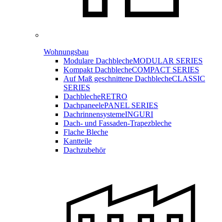
Wohnungsbau
Modulare Dachbleche
MODULAR SERIES
Kompakt Dachbleche
COMPACT SERIES
Auf Maß geschnittene Dachbleche
CLASSIC
SERIES
Dachbleche
RETRO
Dachpaneele
PANEL SERIES
Dachrinnensysteme
INGURI
Dach- und Fassaden-
Trapezbleche
Flache Bleche
Kantteile
Dachzubehör