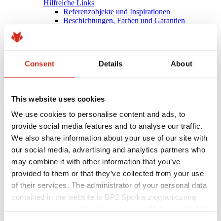
Hilfreiche Links
Referenzobjekte und Inspirationen
Beschichtungen, Farben und Garantien
Garantie-Registrierung
Herunterladen
BIM-Bibliothek
PRODUKT ANFRAGEN
Consent
Details
About
Herunterladen
Kontakt
This website uses cookies
We use cookies to personalise content and ads, to
provide social media features and to analyse our traffic.
We also share information about your use of our site with
our social media, advertising and analytics partners who
may combine it with other information that you’ve
provided to them or that they’ve collected from your use
of their services. The administrator of your personal data
eProfil
contained in the website is BP2 Spółka z ograniczoną
Startseite
odpowiedzialnością, Marii Konopnickiej 29 Street, 30-302
Laboratorium
Kraków. KRS 0000369912, NIP 6762431701, REGON