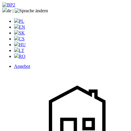
de
|
PL
EN
SK
CS
HU
LT
RO
Angebot