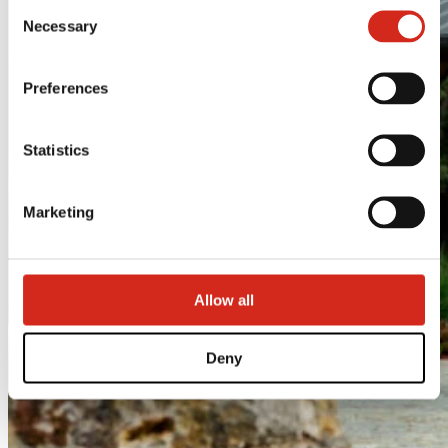
Consent
121387608.
Necessary
Selection
Preferences
Statistics
Marketing
Allow all
Deny