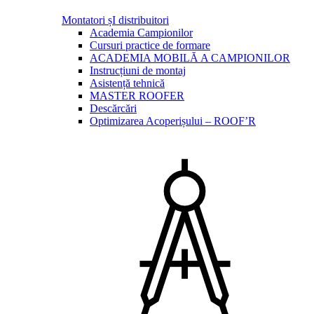
Montatori șI distribuitori
Academia Campionilor
Cursuri practice de formare
ACADEMIA MOBILĂ A CAMPIONILOR
Instrucțiuni de montaj
Asistență tehnică
MASTER ROOFER
Descărcări
Optimizarea Acoperișului – ROOF’R