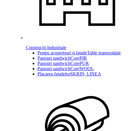
Construcții Industriale
Pentru acoperișuri și fațade
Table trapezoidale
Panouri sandwich
CorePIR
Panouri sandwich
CorePUR
Panouri sandwich
CoreWOOL
Placarea fațadelor
SKRIN, LINEA