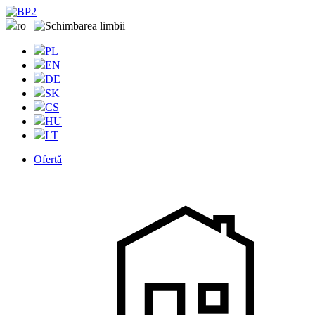
ro
|
PL
EN
DE
SK
CS
HU
LT
Ofertă