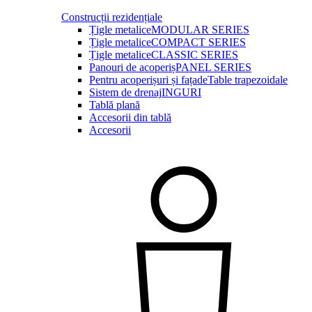
Construcții rezidențiale
Țigle metalice
MODULAR SERIES
Țigle metalice
COMPACT SERIES
Țigle metalice
CLASSIC SERIES
Panouri de acoperiș
PANEL SERIES
Pentru acoperișuri și fațade
Table trapezoidale
Sistem de drenaj
INGURI
Tablă plană
Accesorii din tablă
Accesorii