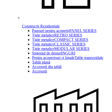
Construcții Rezidențiale
Panouri pentru acoperiș
PANEL SERIES
Țigle metalice
RETRO SERIES
Țigle metalice
COMPACT SERIES
Țigle metalice
CLASSIC SERIES
Țigle metalice
MODULAR SERIES
Sistemul de drenaj
INGURI
Pentru acoperișuri și fațade
Table trapezoidale
Tablă plană
Accesorii din tablă
Accesorii