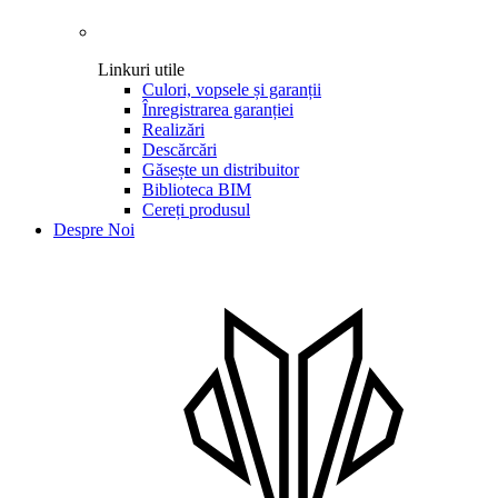
Linkuri utile
Culori, vopsele și garanții
Înregistrarea garanției
Realizări
Descărcări
Găsește un distribuitor
Biblioteca BIM
Cereți produsul
Despre Noi