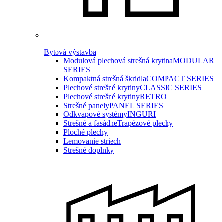
Bytová výstavba
Modulová plechová strešná krytina
MODULAR
SERIES
Kompaktná strešná škridla
COMPACT SERIES
Plechové strešné krytiny
CLASSIC SERIES
Plechové strešné krytiny
RETRO
Strešné panely
PANEL SERIES
Odkvapové systémy
INGURI
Strešné a fasádne
Trapézové plechy
Ploché plechy
Lemovanie striech
Strešné doplnky