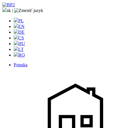
sk
|
PL
EN
DE
CS
HU
LT
RO
Ponuka