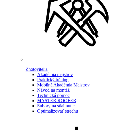
Zhotovitelia
Akadémia majstrov
Praktický tréning
Mobilná Akadémia Majstrov
Návod na montáž
Technická pomoc
MASTER ROOFER
Súbory na stiahnutie
Optimalizovať strechu