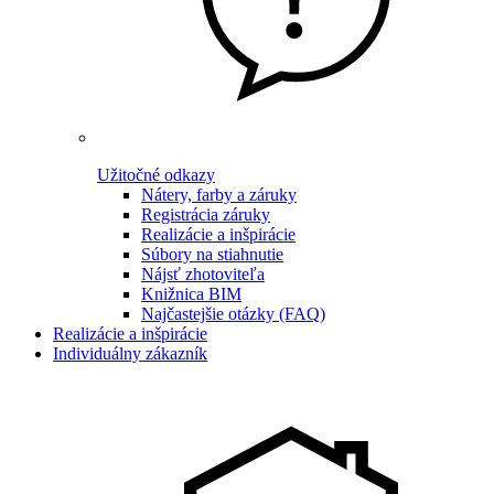
Užitočné odkazy
Nátery, farby a záruky
Registrácia záruky
Realizácie a inšpirácie
Súbory na stiahnutie
Nájsť zhotoviteľa
Knižnica BIM
Najčastejšie otázky (FAQ)
Realizácie a inšpirácie
Individuálny zákazník