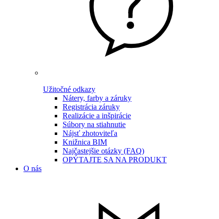
Užitočné odkazy
Nátery, farby a záruky
Registrácia záruky
Realizácie a inšpirácie
Súbory na stiahnutie
Nájsť zhotoviteľa
Knižnica BIM
Najčastejšie otázky (FAQ)
OPÝTAJTE SA NA PRODUKT
O nás