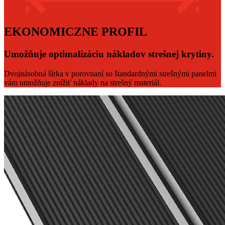
EKONOMICZNE PROFIL
Umožňuje optimalizáciu nákladov strešnej krytiny.
Dvojnásobná šírka v porovnaní so štandardnými strešnými panelmi
vám umožňuje znížiť náklady na strešný materiál.