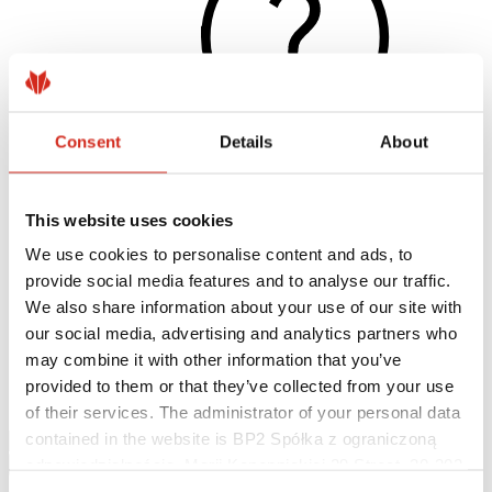
Consent
Details
About
This website uses cookies
Užitočné odkazy
Nátery, farby a záruky
We use cookies to personalise content and ads, to
Registrácia záruky
provide social media features and to analyse our traffic.
Realizácie a inšpirácie
Súbory na stiahnutie
We also share information about your use of our site with
Nájsť zhotoviteľa
our social media, advertising and analytics partners who
Knižnica BIM
may combine it with other information that you’ve
Najčastejšie otázky (FAQ)
Na stiahnutie
provided to them or that they’ve collected from your use
Kontakty
of their services. The administrator of your personal data
contained in the website is BP2 Spółka z ograniczoną
odpowiedzialnością, Marii Konopnickiej 29 Street, 30-302
Kraków. KRS 0000369912, NIP 6762431701, REGON