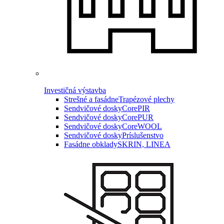
Investičná výstavba
Strešné a fasádne
Trapézové plechy
Sendvičové dosky
CorePIR
Sendvičové dosky
CorePUR
Sendvičové dosky
CoreWOOL
Sendvičové dosky
Príslušenstvo
Fasádne obklady
SKRIN, LINEA