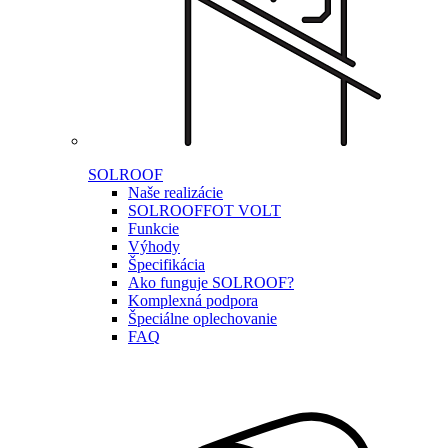
SOLROOF
Naše realizácie
SOLROOF
FOT VOLT
Funkcie
Výhody
Špecifikácia
Ako funguje SOLROOF?
Komplexná podpora
Špeciálne oplechovanie
FAQ