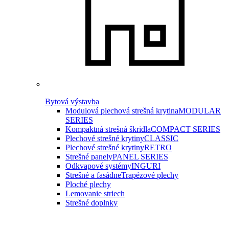
Bytová výstavba
Modulová plechová strešná krytina
MODULAR
SERIES
Kompaktná strešná škridla
COMPACT SERIES
Plechové strešné krytiny
CLASSIC
Plechové strešné krytiny
RETRO
Strešné panely
PANEL SERIES
Odkvapové systémy
INGURI
Strešné a fasádne
Trapézové plechy
Ploché plechy
Lemovanie striech
Strešné doplnky