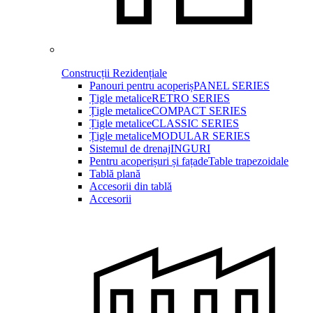
Construcții Rezidențiale
Panouri pentru acoperiș
PANEL SERIES
Țigle metalice
RETRO SERIES
Țigle metalice
COMPACT SERIES
Țigle metalice
CLASSIC SERIES
Țigle metalice
MODULAR SERIES
Sistemul de drenaj
INGURI
Pentru acoperișuri și fațade
Table trapezoidale
Tablă plană
Accesorii din tablă
Accesorii