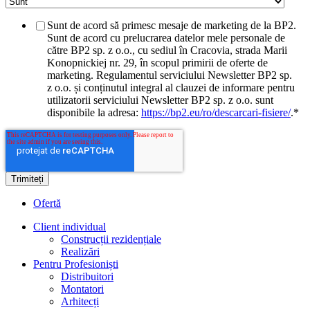
Sunt de acord să primesc mesaje de marketing de la BP2.
Sunt de acord cu prelucrarea datelor mele personale de
către BP2 sp. z o.o., cu sediul în Cracovia, strada Marii
Konopnickiej nr. 29, în scopul primirii de oferte de
marketing. Regulamentul serviciului Newsletter BP2 sp.
z o.o. și conținutul integral al clauzei de informare pentru
utilizatorii serviciului Newsletter BP2 sp. z o.o. sunt
disponibile la adresa:
https://bp2.eu/ro/descarcari-fisiere/
.
*
Ofertă
Client individual
Construcții rezidențiale
Realizări
Pentru Profesioniști
Distribuitori
Montatori
Arhitecți