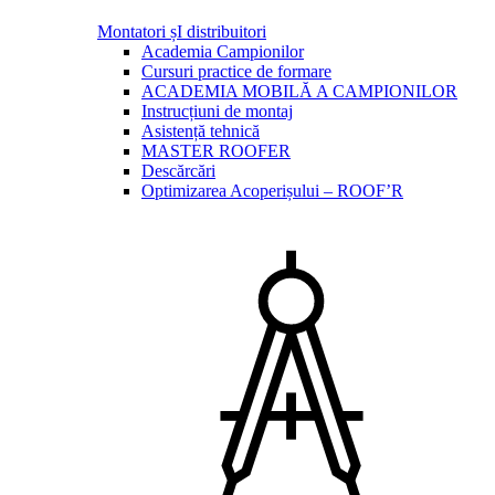
Montatori șI distribuitori
Academia Campionilor
Cursuri practice de formare
ACADEMIA MOBILĂ A CAMPIONILOR
Instrucțiuni de montaj
Asistență tehnică
MASTER ROOFER
Descărcări
Optimizarea Acoperișului – ROOF’R