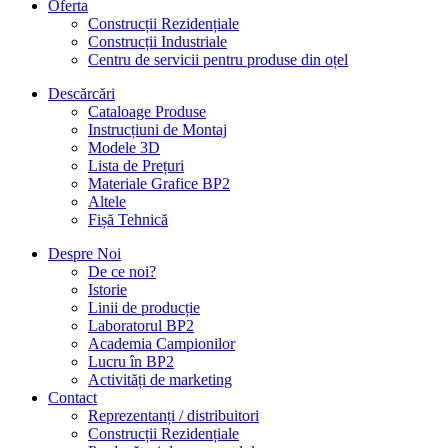
Oferta
Construcții Rezidențiale
Construcții Industriale
Centru de servicii pentru produse din oțel
Descărcări
Cataloage Produse
Instrucțiuni de Montaj
Modele 3D
Lista de Prețuri
Materiale Grafice BP2
Altele
Fișă Tehnică
Despre Noi
De ce noi?
Istorie
Linii de producție
Laboratorul BP2
Academia Campionilor
Lucru în BP2
Activități de marketing
Contact
Reprezentanți / distribuitori
Construcții Rezidențiale