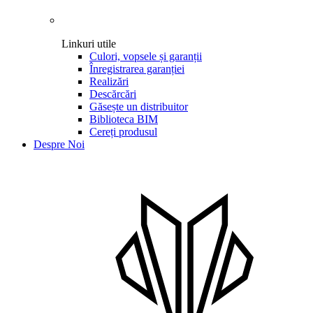
Linkuri utile
Culori, vopsele și garanții
Înregistrarea garanției
Realizări
Descărcări
Găsește un distribuitor
Biblioteca BIM
Cereți produsul
Despre Noi