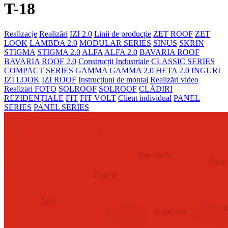
T-18
Realizacje
Realizări
IZI 2.0
Linii de producție
ZET ROOF
ZET
LOOK
LAMBDA 2.0
MODULAR SERIES
SINUS
SKRIN
STIGMA
STIGMA 2.0
ALFA
ALFA 2.0
BAVARIA ROOF
BAVARIA ROOF 2.0
Construcții Industriale
CLASSIC SERIES
COMPACT SERIES
GAMMA
GAMMA 2.0
HETA 2.0
INGURI
IZI LOOK
IZI ROOF
Instrucțiuni de montaj
Realizări video
Realizari FOTO
SOLROOF
SOLROOF
CLĂDIRI
REZIDENȚIALE
FIT
FIT VOLT
Client individual
PANEL
SERIES
PANEL SERIES