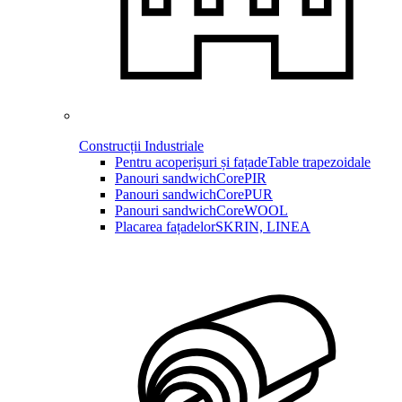
Construcții Industriale
Pentru acoperișuri și fațade
Table trapezoidale
Panouri sandwich
CorePIR
Panouri sandwich
CorePUR
Panouri sandwich
CoreWOOL
Placarea fațadelor
SKRIN, LINEA