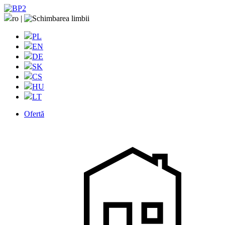
ro
|
PL
EN
DE
SK
CS
HU
LT
Ofertă