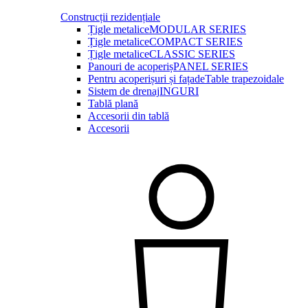
Construcții rezidențiale
Țigle metalice
MODULAR SERIES
Țigle metalice
COMPACT SERIES
Țigle metalice
CLASSIC SERIES
Panouri de acoperiș
PANEL SERIES
Pentru acoperișuri și fațade
Table trapezoidale
Sistem de drenaj
INGURI
Tablă plană
Accesorii din tablă
Accesorii