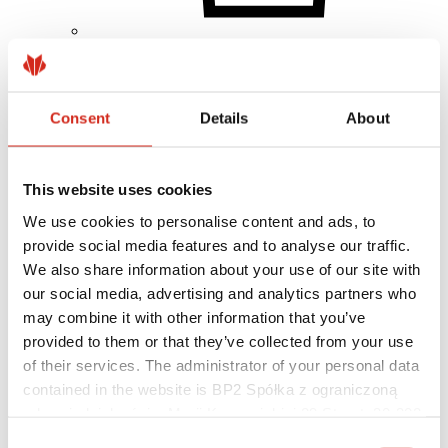
Client individual
Realizări
Culori, vopsele și garanții
Consent
Details
About
Înregistrarea garanției
Găsiți un distribuitor/contractor
This website uses cookies
We use cookies to personalise content and ads, to
provide social media features and to analyse our traffic.
We also share information about your use of our site with
our social media, advertising and analytics partners who
may combine it with other information that you’ve
provided to them or that they’ve collected from your use
of their services. The administrator of your personal data
contained in the website is BP2 Spółka z ograniczoną
odpowiedzialnością, Marii Konopnickiej 29 Street, 30-302
Kraków. KRS 0000369912, NIP 6762431701, REGON
Consent