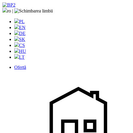
ro
|
PL
EN
DE
SK
CS
HU
LT
Ofertă