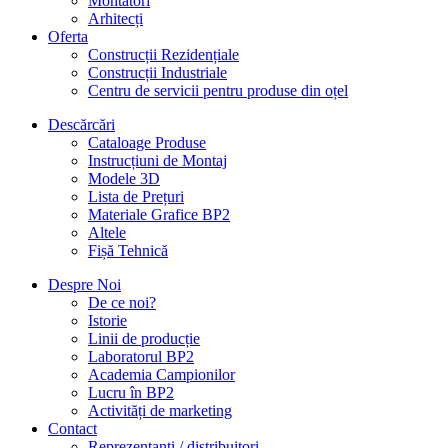
Montatori
Arhitecți
Oferta
Construcții Rezidențiale
Construcții Industriale
Centru de servicii pentru produse din oțel
Descărcări
Cataloage Produse
Instrucțiuni de Montaj
Modele 3D
Lista de Prețuri
Materiale Grafice BP2
Altele
Fișă Tehnică
Despre Noi
De ce noi?
Istorie
Linii de producție
Laboratorul BP2
Academia Campionilor
Lucru în BP2
Activități de marketing
Contact
Reprezentanți / distribuitori