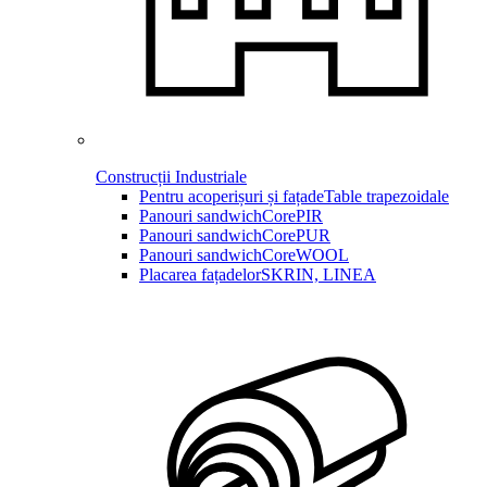
Construcții Industriale
Pentru acoperișuri și fațade
Table trapezoidale
Panouri sandwich
CorePIR
Panouri sandwich
CorePUR
Panouri sandwich
CoreWOOL
Placarea fațadelor
SKRIN, LINEA