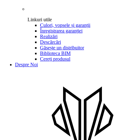
Linkuri utile
Culori, vopsele și garanții
Înregistrarea garanției
Realizări
Descărcări
Găsește un distribuitor
Biblioteca BIM
Cereți produsul
Despre Noi