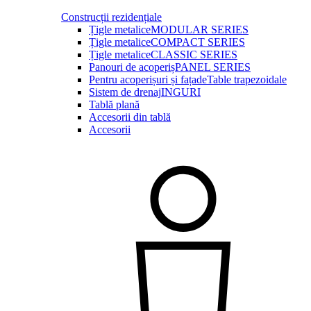
Construcții rezidențiale
Țigle metalice
MODULAR SERIES
Țigle metalice
COMPACT SERIES
Țigle metalice
CLASSIC SERIES
Panouri de acoperiș
PANEL SERIES
Pentru acoperișuri și fațade
Table trapezoidale
Sistem de drenaj
INGURI
Tablă plană
Accesorii din tablă
Accesorii