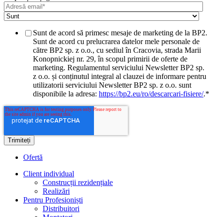
Sunt de acord să primesc mesaje de marketing de la BP2.
Sunt de acord cu prelucrarea datelor mele personale de
către BP2 sp. z o.o., cu sediul în Cracovia, strada Marii
Konopnickiej nr. 29, în scopul primirii de oferte de
marketing. Regulamentul serviciului Newsletter BP2 sp.
z o.o. și conținutul integral al clauzei de informare pentru
utilizatorii serviciului Newsletter BP2 sp. z o.o. sunt
disponibile la adresa:
https://bp2.eu/ro/descarcari-fisiere/
.
*
Ofertă
Client individual
Construcții rezidențiale
Realizări
Pentru Profesioniști
Distribuitori