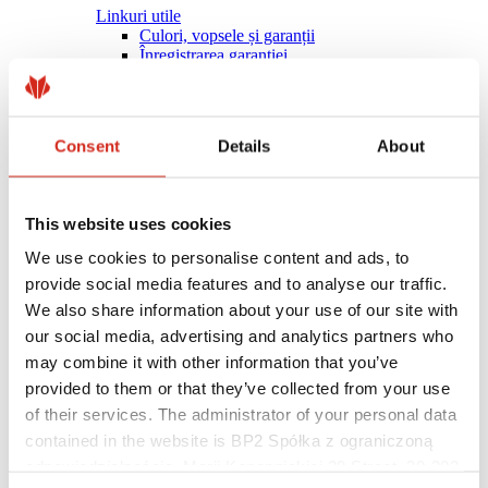
Linkuri utile
Culori, vopsele și garanții
Înregistrarea garanției
Realizări
Descărcări
Găsește un distribuitor
Găsiți un contractant
Consent
Details
About
Biblioteca BIM
Pentru Profesioniști
This website uses cookies
We use cookies to personalise content and ads, to
provide social media features and to analyse our traffic.
We also share information about your use of our site with
our social media, advertising and analytics partners who
may combine it with other information that you’ve
provided to them or that they’ve collected from your use
of their services. The administrator of your personal data
contained in the website is BP2 Spółka z ograniczoną
odpowiedzialnością, Marii Konopnickiej 29 Street, 30-302