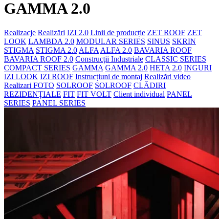
GAMMA 2.0
Realizacje
Realizări
IZI 2.0
Linii de producție
ZET ROOF
ZET
LOOK
LAMBDA 2.0
MODULAR SERIES
SINUS
SKRIN
STIGMA
STIGMA 2.0
ALFA
ALFA 2.0
BAVARIA ROOF
BAVARIA ROOF 2.0
Construcții Industriale
CLASSIC SERIES
COMPACT SERIES
GAMMA
GAMMA 2.0
HETA 2.0
INGURI
IZI LOOK
IZI ROOF
Instrucțiuni de montaj
Realizări video
Realizari FOTO
SOLROOF
SOLROOF
CLĂDIRI
REZIDENȚIALE
FIT
FIT VOLT
Client individual
PANEL
SERIES
PANEL SERIES