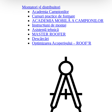
Montatori șI distribuitori
Academia Campionilor
Cursuri practice de formare
ACADEMIA MOBILĂ A CAMPIONILOR
Instrucțiuni de montaj
Asistență tehnică
MASTER ROOFER
Descărcări
Optimizarea Acoperișului – ROOF’R