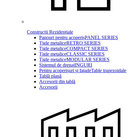
Construcții Rezidențiale
Panouri pentru acoperiș
PANEL SERIES
Țigle metalice
RETRO SERIES
Țigle metalice
COMPACT SERIES
Țigle metalice
CLASSIC SERIES
Țigle metalice
MODULAR SERIES
Sistemul de drenaj
INGURI
Pentru acoperișuri și fațade
Table trapezoidale
Tablă plană
Accesorii din tablă
Accesorii