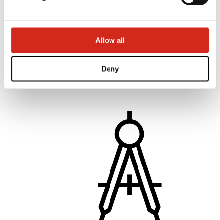
Montatori șI distribuitori
Academia Campionilor
Cursuri practice de formare
Allow all
ACADEMIA MOBILĂ A CAMPIONILOR
Instrucțiuni de montaj
Asistență tehnică
MASTER ROOFER
Deny
Descărcări
Optimizarea Acoperișului – ROOF’R