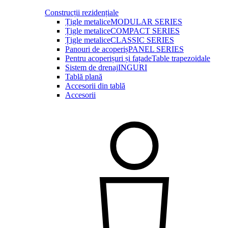
Construcții rezidențiale
Țigle metalice
MODULAR SERIES
Țigle metalice
COMPACT SERIES
Țigle metalice
CLASSIC SERIES
Panouri de acoperiș
PANEL SERIES
Pentru acoperișuri și fațade
Table trapezoidale
Sistem de drenaj
INGURI
Tablă plană
Accesorii din tablă
Accesorii