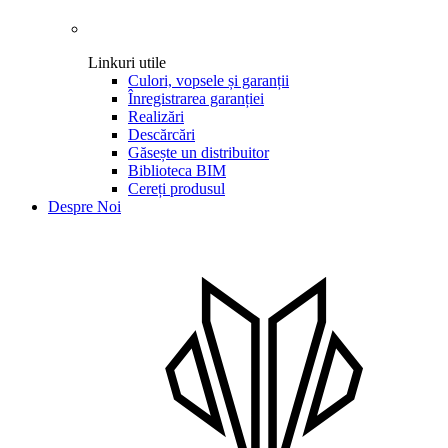
Linkuri utile
Culori, vopsele și garanții
Înregistrarea garanției
Realizări
Descărcări
Găsește un distribuitor
Biblioteca BIM
Cereți produsul
Despre Noi