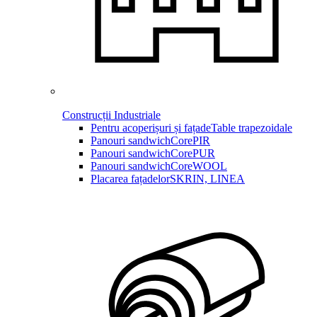
Construcții Industriale
Pentru acoperișuri și fațade
Table trapezoidale
Panouri sandwich
CorePIR
Panouri sandwich
CorePUR
Panouri sandwich
CoreWOOL
Placarea fațadelor
SKRIN, LINEA