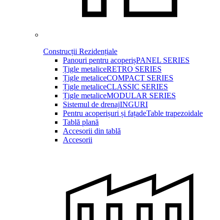
Construcții Rezidențiale
Panouri pentru acoperiș
PANEL SERIES
Țigle metalice
RETRO SERIES
Țigle metalice
COMPACT SERIES
Țigle metalice
CLASSIC SERIES
Țigle metalice
MODULAR SERIES
Sistemul de drenaj
INGURI
Pentru acoperișuri și fațade
Table trapezoidale
Tablă plană
Accesorii din tablă
Accesorii