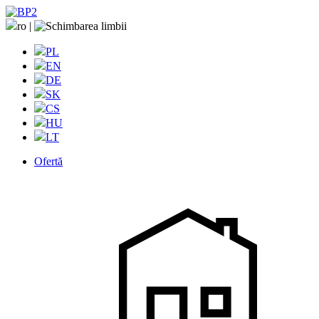
ro
|
PL
EN
DE
SK
CS
HU
LT
Ofertă