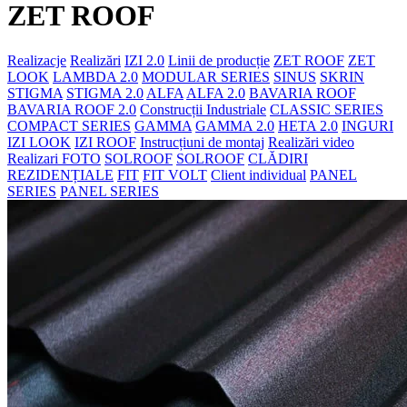
ZET ROOF
Realizacje
Realizări
IZI 2.0
Linii de producție
ZET ROOF
ZET
LOOK
LAMBDA 2.0
MODULAR SERIES
SINUS
SKRIN
STIGMA
STIGMA 2.0
ALFA
ALFA 2.0
BAVARIA ROOF
BAVARIA ROOF 2.0
Construcții Industriale
CLASSIC SERIES
COMPACT SERIES
GAMMA
GAMMA 2.0
HETA 2.0
INGURI
IZI LOOK
IZI ROOF
Instrucțiuni de montaj
Realizări video
Realizari FOTO
SOLROOF
SOLROOF
CLĂDIRI
REZIDENȚIALE
FIT
FIT VOLT
Client individual
PANEL
SERIES
PANEL SERIES