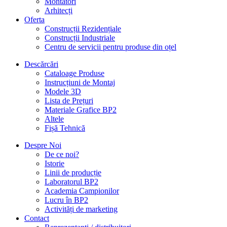
Montatori
Arhitecți
Oferta
Construcții Rezidențiale
Construcții Industriale
Centru de servicii pentru produse din oțel
Descărcări
Cataloage Produse
Instrucțiuni de Montaj
Modele 3D
Lista de Prețuri
Materiale Grafice BP2
Altele
Fișă Tehnică
Despre Noi
De ce noi?
Istorie
Linii de producție
Laboratorul BP2
Academia Campionilor
Lucru în BP2
Activități de marketing
Contact