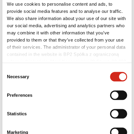
We use cookies to personalise content and ads, to
provide social media features and to analyse our traffic.
Distribuitori
We also share information about your use of our site with
eProfil
Descărcări
our social media, advertising and analytics partners who
Oferte marketing
may combine it with other information that you’ve
Programul BP2 50:50
provided to them or that they’ve collected from your use
Optimizarea Acoperișului – ROOF’R
of their services. The administrator of your personal data
contained in the website is BP2 Spółka z ograniczoną
odpowiedzialnością, Marii Konopnickiej 29 Street, 30-302
Kraków. KRS 0000369912, NIP 6762431701, REGON
Consent
121387608.
Necessary
Selection
Preferences
Statistics
Marketing