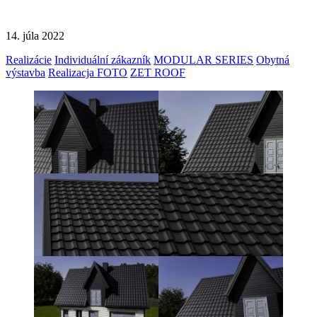
14. júla 2022
Realizácie
Individuální zákazník
MODULAR SERIES
Obytná
výstavba
Realizacja FOTO
ZET ROOF