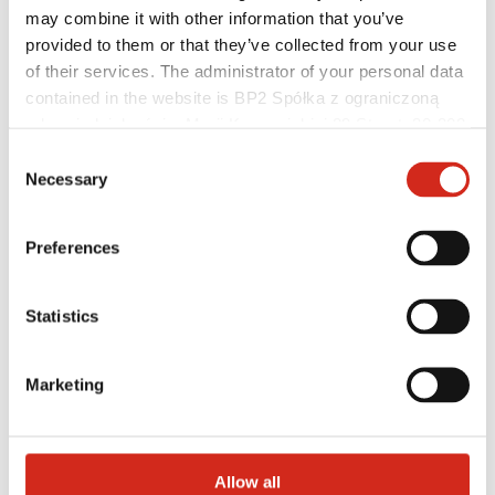
may combine it with other information that you’ve
provided to them or that they’ve collected from your use
of their services. The administrator of your personal data
contained in the website is BP2 Spółka z ograniczoną
odpowiedzialnością, Marii Konopnickiej 29 Street, 30-302
Kraków. KRS 0000369912, NIP 6762431701, REGON
Consent
121387608.
Necessary
Selection
Preferences
Distribútori
Zákaznícka zóna – eProfil
Statistics
Súbory na stiahnutie
Marketingová ponuka
Program BP2 50:50
Marketing
Optimalizovať strechu
Allow all