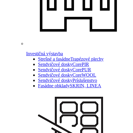
Investičná výstavba
Strešné a fasádne
Trapézové plechy
Sendvičové dosky
CorePIR
Sendvičové dosky
CorePUR
Sendvičové dosky
CoreWOOL
Sendvičové dosky
Príslušenstvo
Fasádne obklady
SKRIN, LINEA