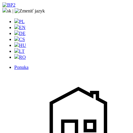
sk
|
PL
EN
DE
CS
HU
LT
RO
Ponuka