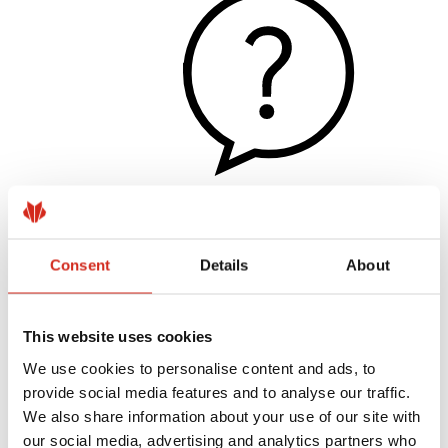
Užitočné odkazy
Nátery, farby a záruky
Consent
Details
About
Registrácia záruky
Realizácie a inšpirácie
Súbory na stiahnutie
Nájsť zhotoviteľa
This website uses cookies
Knižnica BIM
We use cookies to personalise content and ads, to
Pre profesionálov
provide social media features and to analyse our traffic.
We also share information about your use of our site with
our social media, advertising and analytics partners who