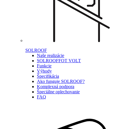
SOLROOF
Naše realizácie
SOLROOF
FOT VOLT
Funkcie
Výhody
Špecifikácia
Ako funguje SOLROOF?
Komplexná podpora
Špeciálne oplechovanie
FAQ