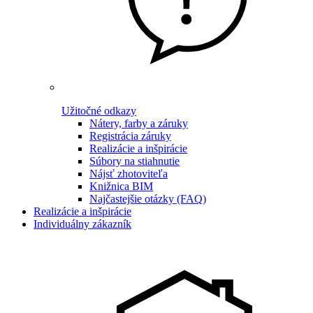
Užitočné odkazy
Nátery, farby a záruky
Registrácia záruky
Realizácie a inšpirácie
Súbory na stiahnutie
Nájsť zhotoviteľa
Knižnica BIM
Najčastejšie otázky (FAQ)
Realizácie a inšpirácie
Individuálny zákazník