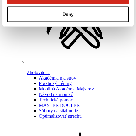
Deny
Zhotovitelia
Akadémia majstrov
Praktický tréning
Mobilná Akadémia Majstrov
Návod na montáž
Technická pomoc
MASTER ROOFER
Súbory na stiahnutie
Optimalizovať strechu