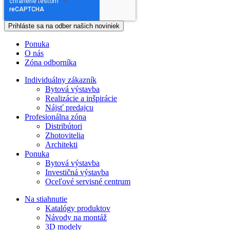
Ponuka
O nás
Zóna odborníka
Individuálny zákazník
Bytová výstavba
Realizácie a inšpirácie
Nájsť predajcu
Profesionálna zóna
Distribútori
Zhotovitelia
Architekti
Ponuka
Bytová výstavba
Investičná výstavba
Oceľové servisné centrum
Na stiahnutie
Katalógy produktov
Návody na montáž
3D modely