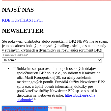
NÁJSŤ NÁS
KDE KÚPIŤ
ZÁSTUPCI
NEWSLETTER
Ste pokrývač, distribútor alebo projektant? BP2 NEWS nie je spam,
je to obsahovo bohatý priemyselný mailing - sledujte s nami trendy
v strešných krytinách a dynamicky sa rozvíjajúci sortiment BP2!
Súhlasím so spracovaním mojich osobných údajov
spoločnosťou BP2 sp. z o.o., so sídlom v Krakove na
ulici Marii Konopnickiej 29, na účely zasielania
marketingových ponúk. Pravidlá služby Newsletter BP2
sp. z o.o. a úplný obsah informačnej doložky pre
používateľov služby Newsletter BP2 sp. z o.o. sú k
dispozícii na webovej stránke:
https://bp2.eu/sk/na-
stiahnutie/
.
*