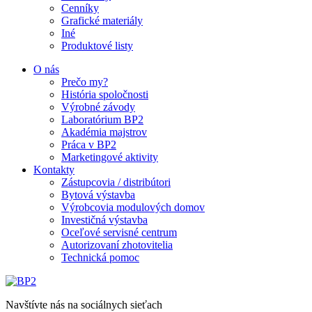
Cenníky
Grafické materiály
Iné
Produktové listy
O nás
Prečo my?
História spoločnosti
Výrobné závody
Laboratórium BP2
Akadémia majstrov
Práca v BP2
Marketingové aktivity
Kontakty
Zástupcovia / distribútori
Bytová výstavba
Výrobcovia modulových domov
Investičná výstavba
Oceľové servisné centrum
Autorizovaní zhotovitelia
Technická pomoc
Navštívte nás na sociálnych sieťach