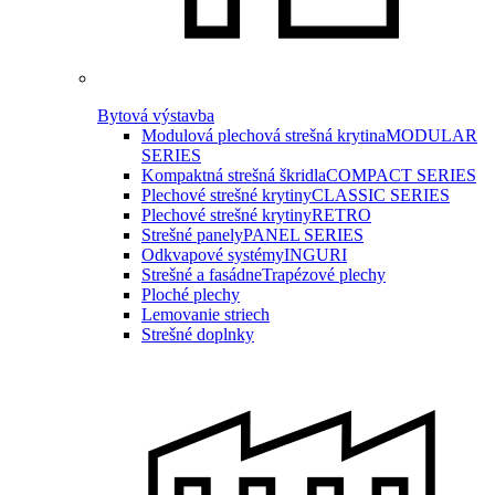
Bytová výstavba
Modulová plechová strešná krytina
MODULAR
SERIES
Kompaktná strešná škridla
COMPACT SERIES
Plechové strešné krytiny
CLASSIC SERIES
Plechové strešné krytiny
RETRO
Strešné panely
PANEL SERIES
Odkvapové systémy
INGURI
Strešné a fasádne
Trapézové plechy
Ploché plechy
Lemovanie striech
Strešné doplnky