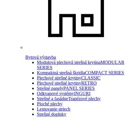
Bytová výstavba
Modulová plechová strešná krytina
MODULAR
SERIES
Kompaktná strešná škridla
COMPACT SERIES
Plechové strešné krytiny
CLASSIC
Plechové strešné krytiny
RETRO
Strešné panely
PANEL SERIES
Odkvapové systémy
INGURI
Strešné a fasádne
Trapézové plechy
Ploché plechy
Lemovanie striech
Strešné doplnky