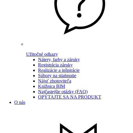
Užitočné odkazy
Nátery, farby a záruky
Registrácia záruky
Realizácie a inšpirácie
Súbory na stiahnutie
Nájsť zhotoviteľa
Knižnica BIM
Najčastejšie otázky (FAQ)
OPÝTAJTE SA NA PRODUKT
O nás