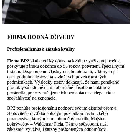
FIRMA HODNÁ DÔVERY
Profesionalizmus a záruka kvality
Firma BP2
kladie veľký dôraz na kvalitu využívanej ocele a
poskytuje záruku dokonca do 55 rokov, potvrdenú špeciálnymi
testami. Disponujeme vlastnými laboratóriami, v ktorých je
oceľ podrobne testovaná v zložitých poveternostných
podmienkach. Výsledky testov dokazujú, že nami ponúkané
produkty sú odolné na mnohoročné pôsobenie faktorov
prostredia, preto zaručujeme ich nemeniacu sa eleganciu a
spoľahlivosť na generácie.
BP2 ponúka profesionálnu podporu svojim distribútorom a
zhotoviteľom vďaka bohatým poznatkom technického
poradenstva, ktorým je mnohoročný praktik, Majster
pokrývačov – Waldemar Piela. Týmto spôsobom, naši
zákazníci využívajú služby preškolených odborníkov,