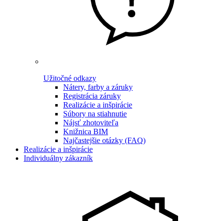
Užitočné odkazy
Nátery, farby a záruky
Registrácia záruky
Realizácie a inšpirácie
Súbory na stiahnutie
Nájsť zhotoviteľa
Knižnica BIM
Najčastejšie otázky (FAQ)
Realizácie a inšpirácie
Individuálny zákazník