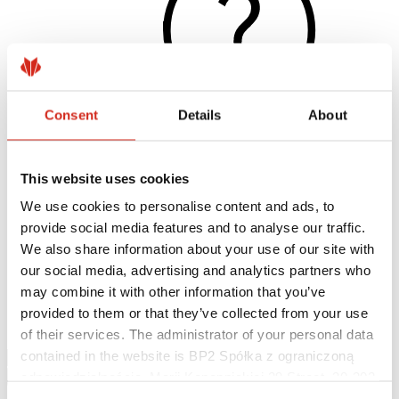
Consent
Details
About
This website uses cookies
Užitočné odkazy
Nátery, farby a záruky
We use cookies to personalise content and ads, to
Registrácia záruky
provide social media features and to analyse our traffic.
Realizácie a inšpirácie
Súbory na stiahnutie
We also share information about your use of our site with
Nájsť zhotoviteľa
our social media, advertising and analytics partners who
Knižnica BIM
may combine it with other information that you’ve
Najčastejšie otázky (FAQ)
Na stiahnutie
provided to them or that they’ve collected from your use
Kontakty
of their services. The administrator of your personal data
contained in the website is BP2 Spółka z ograniczoną
odpowiedzialnością, Marii Konopnickiej 29 Street, 30-302
Kraków. KRS 0000369912, NIP 6762431701, REGON