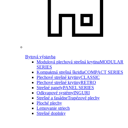
Bytová výstavba
Modulová plechová strešná krytina
MODULAR
SERIES
Kompaktná strešná škridla
COMPACT SERIES
Plechové strešné krytiny
CLASSIC
Plechové strešné krytiny
RETRO
Strešné panely
PANEL SERIES
Odkvapové systémy
INGURI
Strešné a fasádne
Trapézové plechy
Ploché plechy
Lemovanie striech
Strešné doplnky