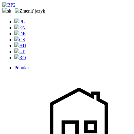
sk
|
PL
EN
DE
CS
HU
LT
RO
Ponuka