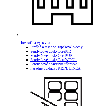
Investičná výstavba
Strešné a fasádne
Trapézové plechy
Sendvičové dosky
CorePIR
Sendvičové dosky
CorePUR
Sendvičové dosky
CoreWOOL
Sendvičové dosky
Príslušenstvo
Fasádne obklady
SKRIN, LINEA