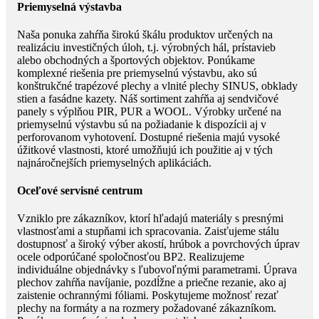
Priemyselná výstavba
Naša ponuka zahŕňa širokú škálu produktov určených na
realizáciu investičných úloh, t.j. výrobných hál, prístavieb
alebo obchodných a športových objektov. Ponúkame
komplexné riešenia pre priemyselnú výstavbu, ako sú
konštrukčné trapézové plechy a vlnité plechy SINUS, obklady
stien a fasádne kazety. Náš sortiment zahŕňa aj sendvičové
panely s výplňou PIR, PUR a WOOL. Výrobky určené na
priemyselnú výstavbu sú na požiadanie k dispozícii aj v
perforovanom vyhotovení. Dostupné riešenia majú vysoké
úžitkové vlastnosti, ktoré umožňujú ich použitie aj v tých
najnáročnejších priemyselných aplikáciách.
Oceľové servisné centrum
Vzniklo pre zákazníkov, ktorí hľadajú materiály s presnými
vlastnosťami a stupňami ich spracovania. Zaisťujeme stálu
dostupnosť a široký výber akostí, hrúbok a povrchových úprav
ocele odporúčané spoločnosťou BP2. Realizujeme
individuálne objednávky s ľubovoľnými parametrami. Úprava
plechov zahŕňa navíjanie, pozdĺžne a priečne rezanie, ako aj
zaistenie ochrannými fóliami. Poskytujeme možnosť rezať
plechy na formáty a na rozmery požadované zákazníkom.