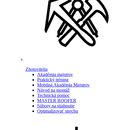
Zhotovitelia
Akadémia majstrov
Praktický tréning
Mobilná Akadémia Majstrov
Návod na montáž
Technická pomoc
MASTER ROOFER
Súbory na stiahnutie
Optimalizovať strechu