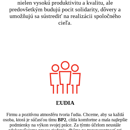
nielen vysokú produktivitu a kvalitu, ale
predovšetkým budujú pocit solidarity, dôvery a
umožňujú sa sústrediť na realizácii spoločného
cieľa.
ĽUDIA
Firmu a pozitívnu atmosféru tvoria ľudia. Chceme, aby sa každá
osoba, ktorá je súčasťou tímu
BP2
, cítila komfortne a mala najlepšie
podmienky na výkon svojej práce. Za týmto účelom neustále