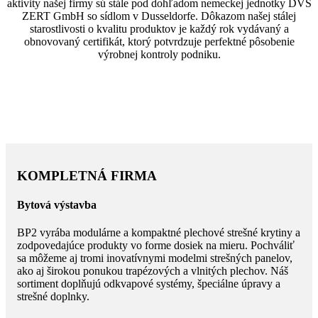
aktivity našej firmy sú stále pod dohľadom nemeckej jednotky DVS
ZERT GmbH so sídlom v Dusseldorfe. Dôkazom našej stálej
starostlivosti o kvalitu produktov je každý rok vydávaný a
obnovovaný certifikát, ktorý potvrdzuje perfektné pôsobenie
výrobnej kontroly podniku.
KOMPLETNÁ FIRMA
Bytová výstavba
BP2 vyrába modulárne a kompaktné plechové strešné krytiny a
zodpovedajúce produkty vo forme dosiek na mieru. Pochváliť
sa môžeme aj tromi inovatívnymi modelmi strešných panelov,
ako aj širokou ponukou trapézových a vlnitých plechov. Náš
sortiment doplňujú odkvapové systémy, špeciálne úpravy a
strešné doplnky.