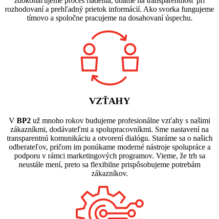
zdokonaľujeme proces riadenia, dbáme na transparentnosť pri
rozhodovaní a prehľadný prietok informácií. Ako svorka fungujeme
tímovo a spoločne pracujeme na dosahovaní úspechu.
VZŤAHY
V
BP2
už mnoho rokov budujeme profesionálne vzťahy s našimi
zákazníkmi, dodávateľmi a spolupracovníkmi. Sme nastavení na
transparentnú komunikáciu a otvorení dialógu. Staráme sa o našich
odberateľov, pričom im ponúkame moderné nástroje spolupráce a
podporu v rámci marketingových programov. Vieme, že trh sa
neustále mení, preto sa flexibilne prispôsobujeme potrebám
zákazníkov.