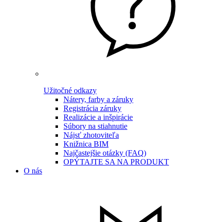
Užitočné odkazy
Nátery, farby a záruky
Registrácia záruky
Realizácie a inšpirácie
Súbory na stiahnutie
Nájsť zhotoviteľa
Knižnica BIM
Najčastejšie otázky (FAQ)
OPÝTAJTE SA NA PRODUKT
O nás