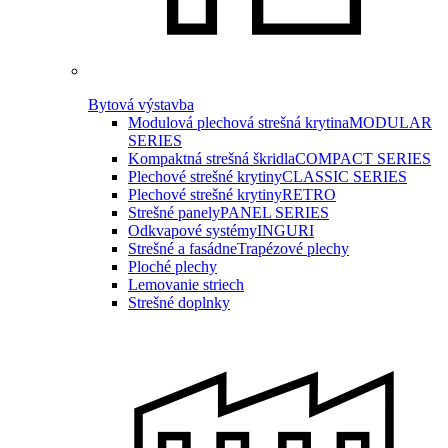
Bytová výstavba
Modulová plechová strešná krytina
MODULAR
SERIES
Kompaktná strešná škridla
COMPACT SERIES
Plechové strešné krytiny
CLASSIC SERIES
Plechové strešné krytiny
RETRO
Strešné panely
PANEL SERIES
Odkvapové systémy
INGURI
Strešné a fasádne
Trapézové plechy
Ploché plechy
Lemovanie striech
Strešné doplnky