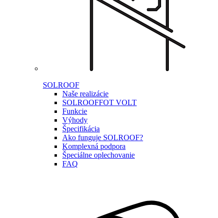
SOLROOF
Naše realizácie
SOLROOF
FOT VOLT
Funkcie
Výhody
Špecifikácia
Ako funguje SOLROOF?
Komplexná podpora
Špeciálne oplechovanie
FAQ