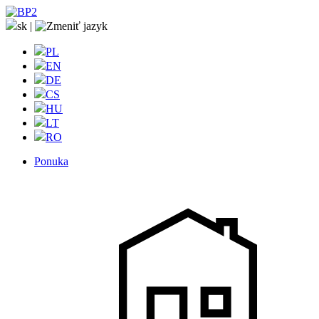
sk
|
PL
EN
DE
CS
HU
LT
RO
Ponuka