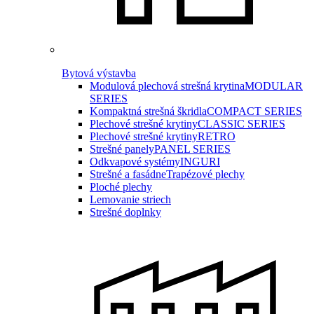
Bytová výstavba
Modulová plechová strešná krytina
MODULAR
SERIES
Kompaktná strešná škridla
COMPACT SERIES
Plechové strešné krytiny
CLASSIC SERIES
Plechové strešné krytiny
RETRO
Strešné panely
PANEL SERIES
Odkvapové systémy
INGURI
Strešné a fasádne
Trapézové plechy
Ploché plechy
Lemovanie striech
Strešné doplnky