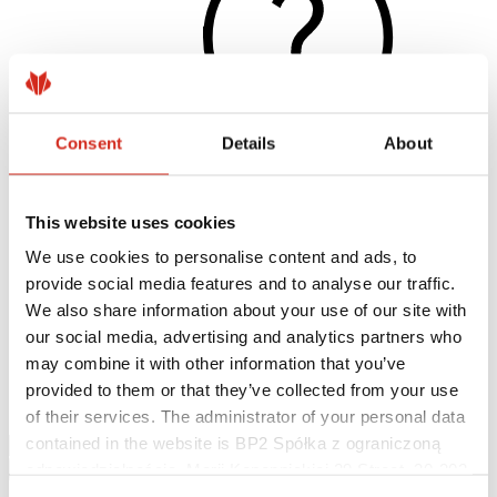
Consent
Details
About
This website uses cookies
Užitočné odkazy
Nátery, farby a záruky
We use cookies to personalise content and ads, to
Registrácia záruky
provide social media features and to analyse our traffic.
Realizácie a inšpirácie
Súbory na stiahnutie
We also share information about your use of our site with
Nájsť zhotoviteľa
our social media, advertising and analytics partners who
Knižnica BIM
may combine it with other information that you’ve
Najčastejšie otázky (FAQ)
Na stiahnutie
provided to them or that they’ve collected from your use
Kontakty
of their services. The administrator of your personal data
contained in the website is BP2 Spółka z ograniczoną
odpowiedzialnością, Marii Konopnickiej 29 Street, 30-302
Kraków. KRS 0000369912, NIP 6762431701, REGON