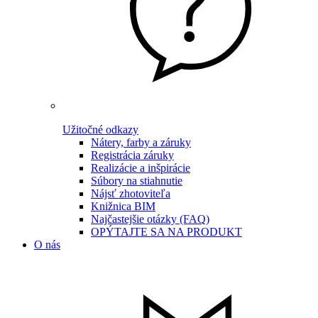
Užitočné odkazy
Nátery, farby a záruky
Registrácia záruky
Realizácie a inšpirácie
Súbory na stiahnutie
Nájsť zhotoviteľa
Knižnica BIM
Najčastejšie otázky (FAQ)
OPÝTAJTE SA NA PRODUKT
O nás