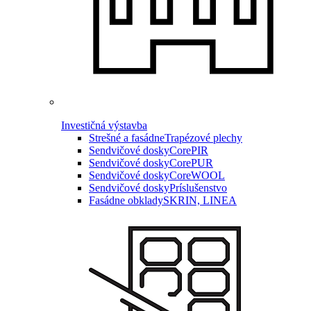
Investičná výstavba
Strešné a fasádne
Trapézové plechy
Sendvičové dosky
CorePIR
Sendvičové dosky
CorePUR
Sendvičové dosky
CoreWOOL
Sendvičové dosky
Príslušenstvo
Fasádne obklady
SKRIN, LINEA