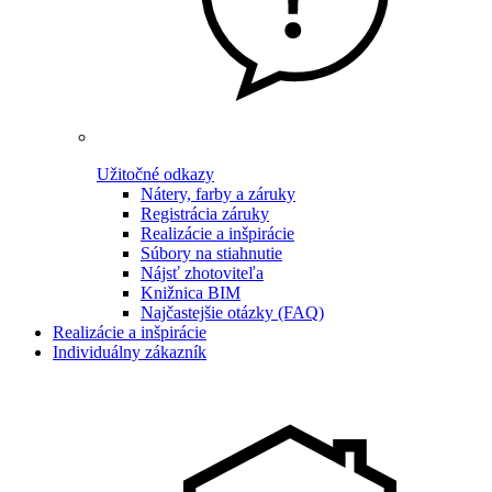
Užitočné odkazy
Nátery, farby a záruky
Registrácia záruky
Realizácie a inšpirácie
Súbory na stiahnutie
Nájsť zhotoviteľa
Knižnica BIM
Najčastejšie otázky (FAQ)
Realizácie a inšpirácie
Individuálny zákazník