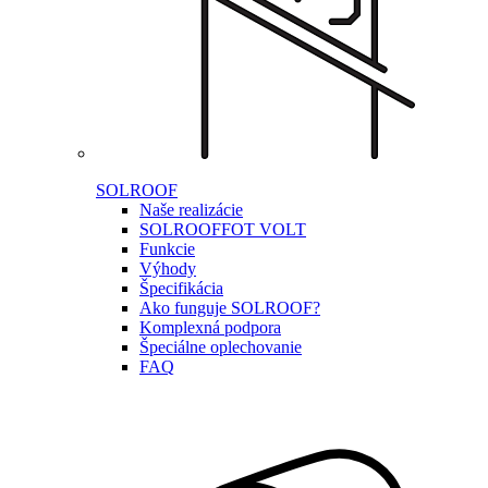
SOLROOF
Naše realizácie
SOLROOF
FOT VOLT
Funkcie
Výhody
Špecifikácia
Ako funguje SOLROOF?
Komplexná podpora
Špeciálne oplechovanie
FAQ