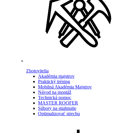
Zhotovitelia
Akadémia majstrov
Praktický tréning
Mobilná Akadémia Majstrov
Návod na montáž
Technická pomoc
MASTER ROOFER
Súbory na stiahnutie
Optimalizovať strechu