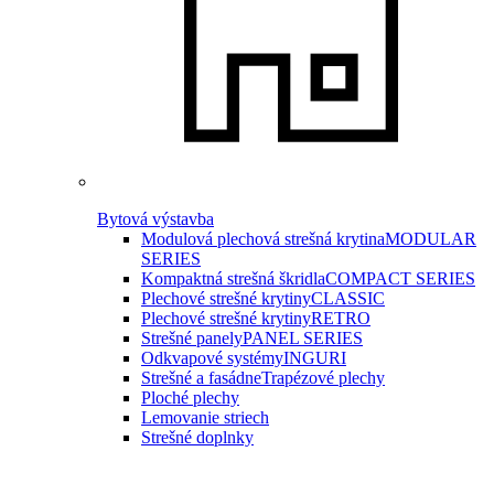
Bytová výstavba
Modulová plechová strešná krytina
MODULAR
SERIES
Kompaktná strešná škridla
COMPACT SERIES
Plechové strešné krytiny
CLASSIC
Plechové strešné krytiny
RETRO
Strešné panely
PANEL SERIES
Odkvapové systémy
INGURI
Strešné a fasádne
Trapézové plechy
Ploché plechy
Lemovanie striech
Strešné doplnky