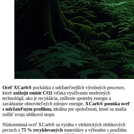
Oceľ XCarb®
pochádza z udržateľnejších výrobných procesov,
ktoré
znižujú emisie CO2
vďaka využívaniu moderných
technológií, ako je recyklácia, zníženie spotreby energie a
zavádzanie obnoviteľných zdrojov energie.
XCarb® ponúka oceľ
s udržateľným profilom,
ideálnu pre spoločnosti, ktoré sa snažia
znížiť svoju uhlíkovú stopu.
Nízkoemisná oceľ XCarb® sa vyrába v elektrických oblúkových
peciach z
75 % recyklovaných
materiálov a výhradne s použitím