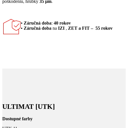
poškodeniu, hrúbky
35 μm
.
• Záručná doba
:
40 rokov
• Záručná doba
na
IZI
,
ZET a FIT – 55 rokov
ULTIMAT [UTK]
Dostupné farby