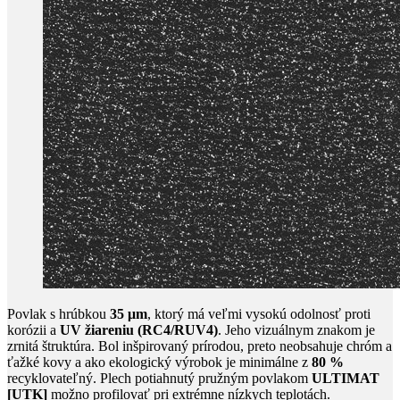
Povlak s hrúbkou
35 μm
, ktorý má veľmi vysokú odolnosť proti
korózii a
UV žiareniu (RC4/RUV4)
. Jeho vizuálnym znakom je
zrnitá štruktúra. Bol inšpirovaný prírodou, preto neobsahuje chróm a
ťažké kovy a ako ekologický výrobok je minimálne z
80 %
recyklovateľný. Plech potiahnutý pružným povlakom
ULTIMAT
[UTK]
možno profilovať pri extrémne nízkych teplotách.