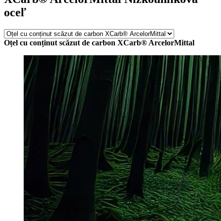
oceľ
Oțel cu conținut scăzut de carbon XCarb® ArcelorMittal