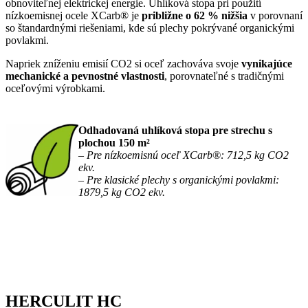
obnoviteľnej elektrickej energie. Uhlíková stopa pri použití
nízkoemisnej ocele XCarb® je
približne o 62 % nižšia
v porovnaní
so štandardnými riešeniami, kde sú plechy pokrývané organickými
povlakmi.
Napriek zníženiu emisií CO2 si oceľ zachováva svoje
vynikajúce
mechanické a pevnostné vlastnosti
, porovnateľné s tradičnými
oceľovými výrobkami.
Odhadovaná uhlíková stopa pre strechu s
plochou 150 m²
– Pre nízkoemisnú oceľ XCarb®: 712,5 kg CO2
ekv.
– Pre klasické plechy s organickými povlakmi:
1879,5 kg CO2 ekv.
HERCULIT HC