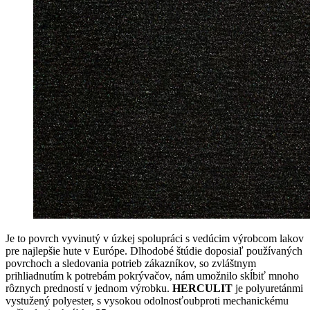
Je to povrch vyvinutý v úzkej spolupráci s vedúcim výrobcom lakov
pre najlepšie hute v Európe. Dlhodobé štúdie doposiaľ používaných
povrchoch a sledovania potrieb zákazníkov, so zvláštnym
prihliadnutím k potrebám pokrývačov, nám umožnilo skĺbiť mnoho
rôznych predností v jednom výrobku.
HERCULIT
je polyuretánmi
vystužený polyester, s vysokou odolnosťoubproti mechanickému