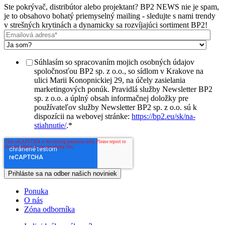
Ste pokrývač, distribútor alebo projektant? BP2 NEWS nie je spam,
je to obsahovo bohatý priemyselný mailing - sledujte s nami trendy
v strešných krytinách a dynamicky sa rozvíjajúci sortiment BP2!
Súhlasím so spracovaním mojich osobných údajov
spoločnosťou BP2 sp. z o.o., so sídlom v Krakove na
ulici Marii Konopnickiej 29, na účely zasielania
marketingových ponúk. Pravidlá služby Newsletter BP2
sp. z o.o. a úplný obsah informačnej doložky pre
používateľov služby Newsletter BP2 sp. z o.o. sú k
dispozícii na webovej stránke:
https://bp2.eu/sk/na-
stiahnutie/
.
*
Ponuka
O nás
Zóna odborníka