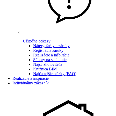
Užitočné odkazy
Nátery, farby a záruky
Registrácia záruky
Realizácie a inšpirácie
Súbory na stiahnutie
Nájsť zhotoviteľa
Knižnica BIM
Najčastejšie otázky (FAQ)
Realizácie a inšpirácie
Individuálny zákazník