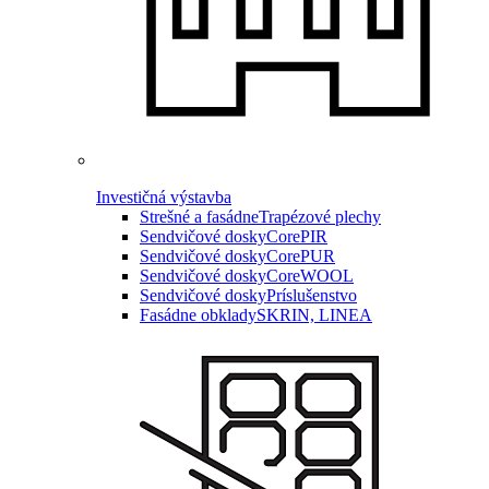
Investičná výstavba
Strešné a fasádne
Trapézové plechy
Sendvičové dosky
CorePIR
Sendvičové dosky
CorePUR
Sendvičové dosky
CoreWOOL
Sendvičové dosky
Príslušenstvo
Fasádne obklady
SKRIN, LINEA