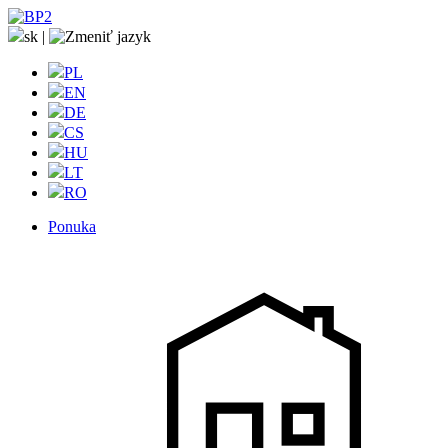
sk
|
PL
EN
DE
CS
HU
LT
RO
Ponuka