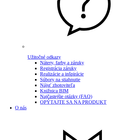
Užitočné odkazy
Nátery, farby a záruky
Registrácia záruky
Realizácie a inšpirácie
Súbory na stiahnutie
Nájsť zhotoviteľa
Knižnica BIM
Najčastejšie otázky (FAQ)
OPÝTAJTE SA NA PRODUKT
O nás