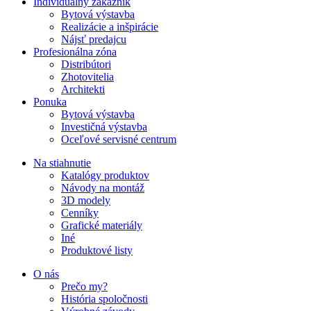
Individuálny zákazník
Bytová výstavba
Realizácie a inšpirácie
Nájsť predajcu
Profesionálna zóna
Distribútori
Zhotovitelia
Architekti
Ponuka
Bytová výstavba
Investičná výstavba
Oceľové servisné centrum
Na stiahnutie
Katalógy produktov
Návody na montáž
3D modely
Cenníky
Grafické materiály
Iné
Produktové listy
O nás
Prečo my?
História spoločnosti