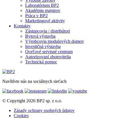
Výrobné závody
Laboratórium BP2
Akadémia majstrov
Práca v BP2
Marketingové aktivity
Kontakty
Zástupcovia / distribútori
Bytová výstavba
Výrobcovia modulových domov
Investičná výstavba
Oceľové servisné centrum
Autorizovaní zhotovitelia
Technická pomoc
Navštívte nás na sociálnych sieťach
© Copyright 2026 BP2 sp. z o.o.
Zásady ochrany osobných údajov
Cookies