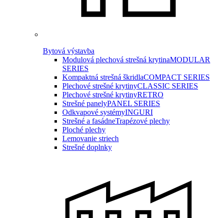
Bytová výstavba
Modulová plechová strešná krytina
MODULAR
SERIES
Kompaktná strešná škridla
COMPACT SERIES
Plechové strešné krytiny
CLASSIC SERIES
Plechové strešné krytiny
RETRO
Strešné panely
PANEL SERIES
Odkvapové systémy
INGURI
Strešné a fasádne
Trapézové plechy
Ploché plechy
Lemovanie striech
Strešné doplnky