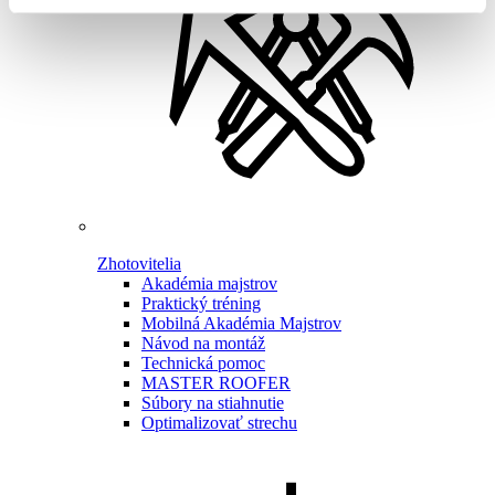
Zhotovitelia
Akadémia majstrov
Praktický tréning
Mobilná Akadémia Majstrov
Návod na montáž
Technická pomoc
MASTER ROOFER
Súbory na stiahnutie
Optimalizovať strechu