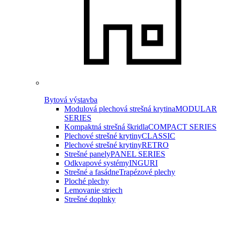
Bytová výstavba
Modulová plechová strešná krytina
MODULAR
SERIES
Kompaktná strešná škridla
COMPACT SERIES
Plechové strešné krytiny
CLASSIC
Plechové strešné krytiny
RETRO
Strešné panely
PANEL SERIES
Odkvapové systémy
INGURI
Strešné a fasádne
Trapézové plechy
Ploché plechy
Lemovanie striech
Strešné doplnky