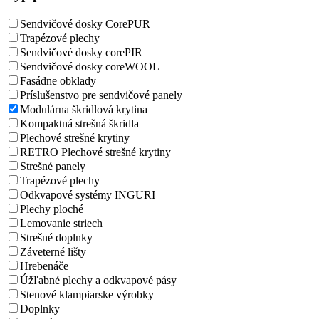
Sendvičové dosky CorePUR
Trapézové plechy
Sendvičové dosky corePIR
Sendvičové dosky coreWOOL
Fasádne obklady
Príslušenstvo pre sendvičové panely
Modulárna škridlová krytina
Kompaktná strešná škridla
Plechové strešné krytiny
RETRO Plechové strešné krytiny
Strešné panely
Trapézové plechy
Odkvapové systémy INGURI
Plechy ploché
Lemovanie striech
Strešné doplnky
Záveterné lišty
Hrebenáče
Úžľabné plechy a odkvapové pásy
Stenové klampiarske výrobky
Doplnky