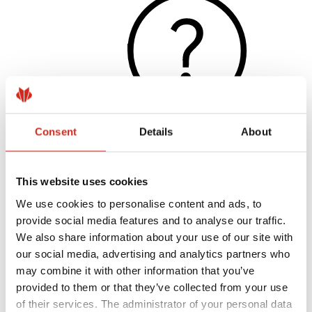
Consent
Details
About
Užitočné odkazy
This website uses cookies
Nátery, farby a záruky
Registrácia záruky
We use cookies to personalise content and ads, to
Realizácie a inšpirácie
Súbory na stiahnutie
provide social media features and to analyse our traffic.
Nájsť zhotoviteľa
We also share information about your use of our site with
Knižnica BIM
our social media, advertising and analytics partners who
Pre profesionálov
may combine it with other information that you’ve
provided to them or that they’ve collected from your use
of their services. The administrator of your personal data