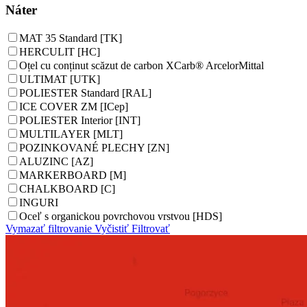
Náter
MAT 35 Standard [TK]
HERCULIT [HC]
Oțel cu conținut scăzut de carbon XCarb® ArcelorMittal
ULTIMAT [UTK]
POLIESTER Standard [RAL]
ICE COVER ZM [ICep]
POLIESTER Interior [INT]
MULTILAYER [MLT]
POZINKOVANÉ PLECHY [ZN]
ALUZINC [AZ]
MARKERBOARD [M]
CHALKBOARD [C]
INGURI
Oceľ s organickou povrchovou vrstvou [HDS]
Vymazať filtrovanie
Vyčistiť
Filtrovať