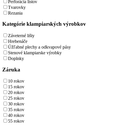
Perforácia listov
Tvarovky
Rezania
Kategórie klampiarských výrobkov
Záveterné lišty
Hrebenáče
Úžľabné plechy a odkvapové pásy
Stenové klampiarske výrobky
Doplnky
Záruka
10 rokov
15 rokov
20 rokov
25 rokov
30 rokov
35 rokov
40 rokov
55 rokov