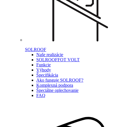
SOLROOF
Naše realizácie
SOLROOF
FOT VOLT
Funkcie
Výhody
Špecifikácia
Ako funguje SOLROOF?
Komplexná podpora
Špeciálne oplechovanie
FAQ