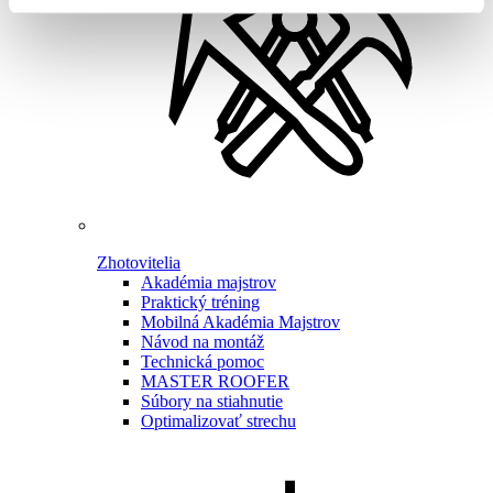
Zhotovitelia
Akadémia majstrov
Praktický tréning
Mobilná Akadémia Majstrov
Návod na montáž
Technická pomoc
MASTER ROOFER
Súbory na stiahnutie
Optimalizovať strechu