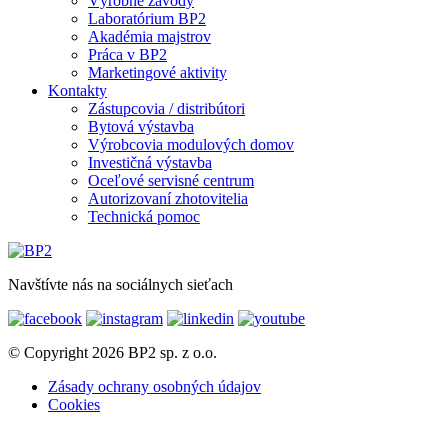
Výrobné závody
Laboratórium BP2
Akadémia majstrov
Práca v BP2
Marketingové aktivity
Kontakty
Zástupcovia / distribútori
Bytová výstavba
Výrobcovia modulových domov
Investičná výstavba
Oceľové servisné centrum
Autorizovaní zhotovitelia
Technická pomoc
Navštívte nás na sociálnych sieťach
© Copyright 2026 BP2 sp. z o.o.
Zásady ochrany osobných údajov
Cookies