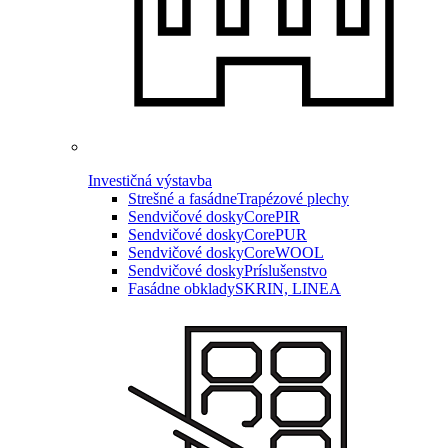
Investičná výstavba
Strešné a fasádne
Trapézové plechy
Sendvičové dosky
CorePIR
Sendvičové dosky
CorePUR
Sendvičové dosky
CoreWOOL
Sendvičové dosky
Príslušenstvo
Fasádne obklady
SKRIN, LINEA