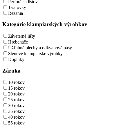
Perforácia listov
Tvarovky
Rezania
Kategórie klampiarských výrobkov
Záveterné lišty
Hrebenáče
Úžľabné plechy a odkvapové pásy
Stenové klampiarske výrobky
Doplnky
Záruka
10 rokov
15 rokov
20 rokov
25 rokov
30 rokov
35 rokov
40 rokov
55 rokov