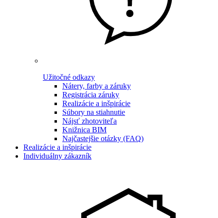
Užitočné odkazy
Nátery, farby a záruky
Registrácia záruky
Realizácie a inšpirácie
Súbory na stiahnutie
Nájsť zhotoviteľa
Knižnica BIM
Najčastejšie otázky (FAQ)
Realizácie a inšpirácie
Individuálny zákazník