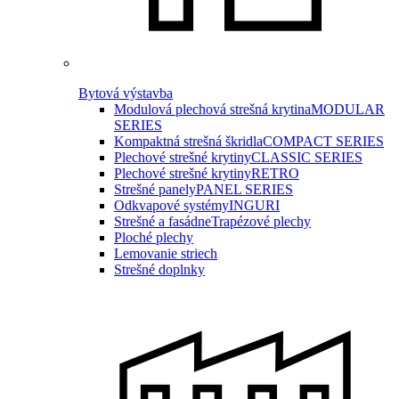
Bytová výstavba
Modulová plechová strešná krytina
MODULAR
SERIES
Kompaktná strešná škridla
COMPACT SERIES
Plechové strešné krytiny
CLASSIC SERIES
Plechové strešné krytiny
RETRO
Strešné panely
PANEL SERIES
Odkvapové systémy
INGURI
Strešné a fasádne
Trapézové plechy
Ploché plechy
Lemovanie striech
Strešné doplnky