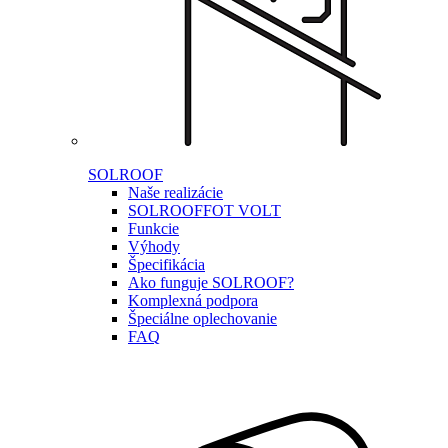
SOLROOF
Naše realizácie
SOLROOF
FOT VOLT
Funkcie
Výhody
Špecifikácia
Ako funguje SOLROOF?
Komplexná podpora
Špeciálne oplechovanie
FAQ