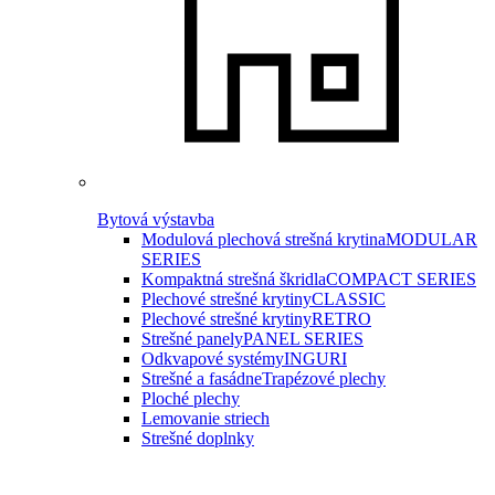
Bytová výstavba
Modulová plechová strešná krytina
MODULAR
SERIES
Kompaktná strešná škridla
COMPACT SERIES
Plechové strešné krytiny
CLASSIC
Plechové strešné krytiny
RETRO
Strešné panely
PANEL SERIES
Odkvapové systémy
INGURI
Strešné a fasádne
Trapézové plechy
Ploché plechy
Lemovanie striech
Strešné doplnky