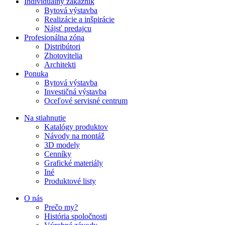
Individuálny zákazník
Bytová výstavba
Realizácie a inšpirácie
Nájsť predajcu
Profesionálna zóna
Distribútori
Zhotovitelia
Architekti
Ponuka
Bytová výstavba
Investičná výstavba
Oceľové servisné centrum
Na stiahnutie
Katalógy produktov
Návody na montáž
3D modely
Cenníky
Grafické materiály
Iné
Produktové listy
O nás
Prečo my?
História spoločnosti