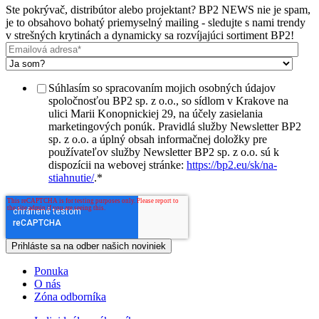
Ste pokrývač, distribútor alebo projektant? BP2 NEWS nie je spam,
je to obsahovo bohatý priemyselný mailing - sledujte s nami trendy
v strešných krytinách a dynamicky sa rozvíjajúci sortiment BP2!
Súhlasím so spracovaním mojich osobných údajov
spoločnosťou BP2 sp. z o.o., so sídlom v Krakove na
ulici Marii Konopnickiej 29, na účely zasielania
marketingových ponúk. Pravidlá služby Newsletter BP2
sp. z o.o. a úplný obsah informačnej doložky pre
používateľov služby Newsletter BP2 sp. z o.o. sú k
dispozícii na webovej stránke:
https://bp2.eu/sk/na-
stiahnutie/
.
*
Ponuka
O nás
Zóna odborníka