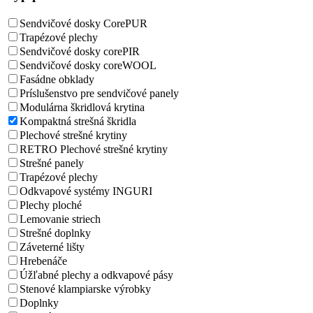
Sendvičové dosky CorePUR
Trapézové plechy
Sendvičové dosky corePIR
Sendvičové dosky coreWOOL
Fasádne obklady
Príslušenstvo pre sendvičové panely
Modulárna škridlová krytina
Kompaktná strešná škridla
Plechové strešné krytiny
RETRO Plechové strešné krytiny
Strešné panely
Trapézové plechy
Odkvapové systémy INGURI
Plechy ploché
Lemovanie striech
Strešné doplnky
Záveterné lišty
Hrebenáče
Úžľabné plechy a odkvapové pásy
Stenové klampiarske výrobky
Doplnky