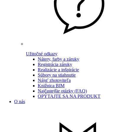
Užitočné odkazy
Nátery, farby a záruky
Registrácia záruky
Realizácie a inšpirácie
Súbory na stiahnutie
Nájsť zhotoviteľa
Knižnica BIM
Najčastejšie otázky (FAQ)
OPÝTAJTE SA NA PRODUKT
O nás