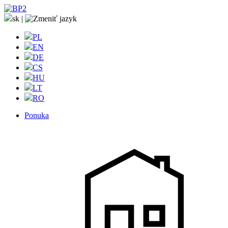
sk
|
PL
EN
DE
CS
HU
LT
RO
Ponuka