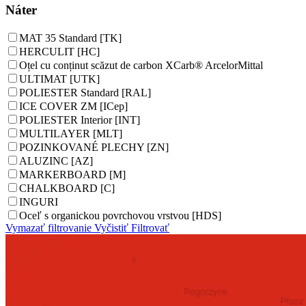
Náter
MAT 35 Standard [TK]
HERCULIT [HC]
Oțel cu conținut scăzut de carbon XCarb® ArcelorMittal
ULTIMAT [UTK]
POLIESTER Standard [RAL]
ICE COVER ZM [ICep]
POLIESTER Interior [INT]
MULTILAYER [MLT]
POZINKOVANÉ PLECHY [ZN]
ALUZINC [AZ]
MARKERBOARD [M]
CHALKBOARD [C]
INGURI
Oceľ s organickou povrchovou vrstvou [HDS]
Vymazať filtrovanie
Vyčistiť
Filtrovať