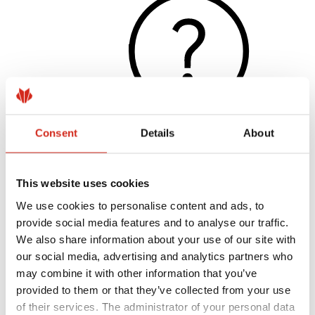
Consent
Details
About
Užitočné odkazy
This website uses cookies
Nátery, farby a záruky
Registrácia záruky
We use cookies to personalise content and ads, to
Realizácie a inšpirácie
Súbory na stiahnutie
provide social media features and to analyse our traffic.
Nájsť zhotoviteľa
We also share information about your use of our site with
Knižnica BIM
our social media, advertising and analytics partners who
Pre profesionálov
may combine it with other information that you’ve
provided to them or that they’ve collected from your use
of their services. The administrator of your personal data