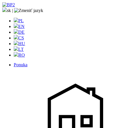
sk
|
PL
EN
DE
CS
HU
LT
RO
Ponuka