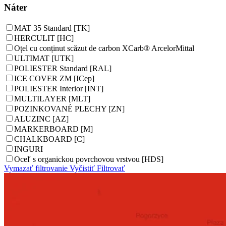
Náter
MAT 35 Standard [TK]
HERCULIT [HC]
Oțel cu conținut scăzut de carbon XCarb® ArcelorMittal
ULTIMAT [UTK]
POLIESTER Standard [RAL]
ICE COVER ZM [ICep]
POLIESTER Interior [INT]
MULTILAYER [MLT]
POZINKOVANÉ PLECHY [ZN]
ALUZINC [AZ]
MARKERBOARD [M]
CHALKBOARD [C]
INGURI
Oceľ s organickou povrchovou vrstvou [HDS]
Vymazať filtrovanie
Vyčistiť
Filtrovať