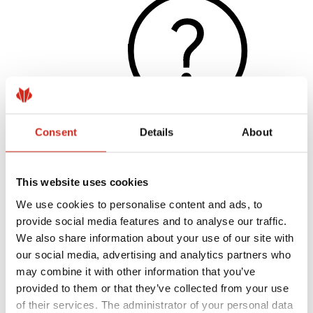
Consent
Details
About
Užitočné odkazy
This website uses cookies
Nátery, farby a záruky
Registrácia záruky
We use cookies to personalise content and ads, to
Realizácie a inšpirácie
Súbory na stiahnutie
provide social media features and to analyse our traffic.
Nájsť zhotoviteľa
We also share information about your use of our site with
Knižnica BIM
our social media, advertising and analytics partners who
Pre profesionálov
may combine it with other information that you’ve
provided to them or that they’ve collected from your use
of their services. The administrator of your personal data