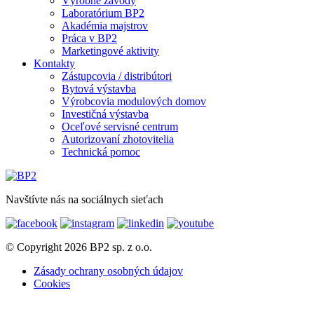
Výrobné závody
Laboratórium BP2
Akadémia majstrov
Práca v BP2
Marketingové aktivity
Kontakty
Zástupcovia / distribútori
Bytová výstavba
Výrobcovia modulových domov
Investičná výstavba
Oceľové servisné centrum
Autorizovaní zhotovitelia
Technická pomoc
Navštívte nás na sociálnych sieťach
© Copyright 2026 BP2 sp. z o.o.
Zásady ochrany osobných údajov
Cookies