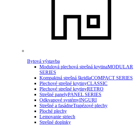
Bytová výstavba
Modulová plechová strešná krytina
MODULAR
SERIES
Kompaktná strešná škridla
COMPACT SERIES
Plechové strešné krytiny
CLASSIC
Plechové strešné krytiny
RETRO
Strešné panely
PANEL SERIES
Odkvapové systémy
INGURI
Strešné a fasádne
Trapézové plechy
Ploché plechy
Lemovanie striech
Strešné doplnky