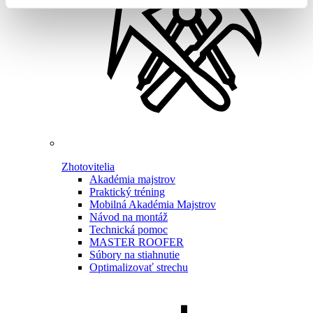
Zhotovitelia
Akadémia majstrov
Praktický tréning
Mobilná Akadémia Majstrov
Návod na montáž
Technická pomoc
MASTER ROOFER
Súbory na stiahnutie
Optimalizovať strechu