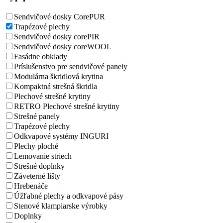
Sendvičové dosky CorePUR
Trapézové plechy
Sendvičové dosky corePIR
Sendvičové dosky coreWOOL
Fasádne obklady
Príslušenstvo pre sendvičové panely
Modulárna škridlová krytina
Kompaktná strešná škridla
Plechové strešné krytiny
RETRO Plechové strešné krytiny
Strešné panely
Trapézové plechy
Odkvapové systémy INGURI
Plechy ploché
Lemovanie striech
Strešné doplnky
Záveterné lišty
Hrebenáče
Úžľabné plechy a odkvapové pásy
Stenové klampiarske výrobky
Doplnky