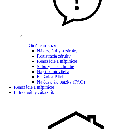
Užitočné odkazy
Nátery, farby a záruky
Registrácia záruky
Realizácie a inšpirácie
Súbory na stiahnutie
Nájsť zhotoviteľa
Knižnica BIM
Najčastejšie otázky (FAQ)
Realizácie a inšpirácie
Individuálny zákazník