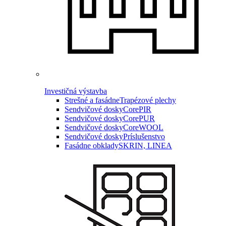
Investičná výstavba
Strešné a fasádne
Trapézové plechy
Sendvičové dosky
CorePIR
Sendvičové dosky
CorePUR
Sendvičové dosky
CoreWOOL
Sendvičové dosky
Príslušenstvo
Fasádne obklady
SKRIN, LINEA