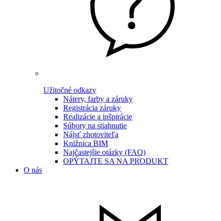
Užitočné odkazy
Nátery, farby a záruky
Registrácia záruky
Realizácie a inšpirácie
Súbory na stiahnutie
Nájsť zhotoviteľa
Knižnica BIM
Najčastejšie otázky (FAQ)
OPÝTAJTE SA NA PRODUKT
O nás