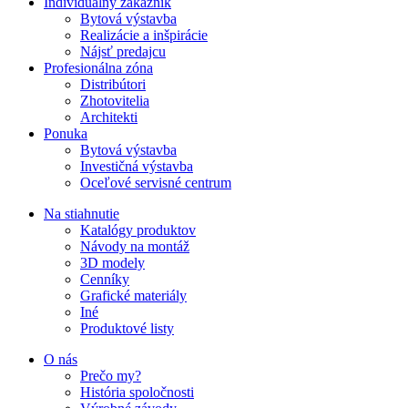
Individuálny zákazník
Bytová výstavba
Realizácie a inšpirácie
Nájsť predajcu
Profesionálna zóna
Distribútori
Zhotovitelia
Architekti
Ponuka
Bytová výstavba
Investičná výstavba
Oceľové servisné centrum
Na stiahnutie
Katalógy produktov
Návody na montáž
3D modely
Cenníky
Grafické materiály
Iné
Produktové listy
O nás
Prečo my?
História spoločnosti