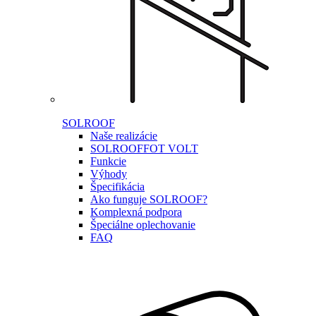
SOLROOF
Naše realizácie
SOLROOF
FOT VOLT
Funkcie
Výhody
Špecifikácia
Ako funguje SOLROOF?
Komplexná podpora
Špeciálne oplechovanie
FAQ