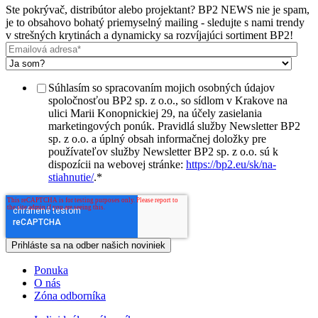
Ste pokrývač, distribútor alebo projektant? BP2 NEWS nie je spam,
je to obsahovo bohatý priemyselný mailing - sledujte s nami trendy
v strešných krytinách a dynamicky sa rozvíjajúci sortiment BP2!
Súhlasím so spracovaním mojich osobných údajov
spoločnosťou BP2 sp. z o.o., so sídlom v Krakove na
ulici Marii Konopnickiej 29, na účely zasielania
marketingových ponúk. Pravidlá služby Newsletter BP2
sp. z o.o. a úplný obsah informačnej doložky pre
používateľov služby Newsletter BP2 sp. z o.o. sú k
dispozícii na webovej stránke:
https://bp2.eu/sk/na-
stiahnutie/
.
*
Ponuka
O nás
Zóna odborníka