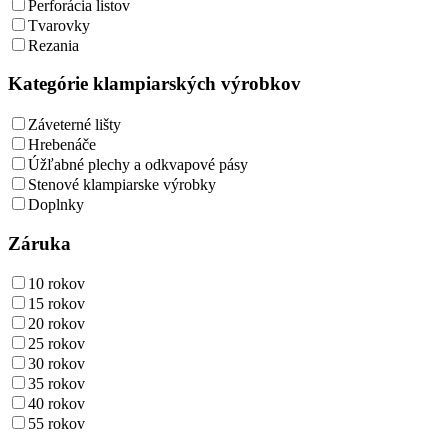
Perforácia listov
Tvarovky
Rezania
Kategórie klampiarských výrobkov
Záveterné lišty
Hrebenáče
Úžľabné plechy a odkvapové pásy
Stenové klampiarske výrobky
Doplnky
Záruka
10 rokov
15 rokov
20 rokov
25 rokov
30 rokov
35 rokov
40 rokov
55 rokov