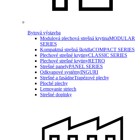
Bytová výstavba
Modulová plechová strešná krytina
MODULAR
SERIES
Kompaktná strešná škridla
COMPACT SERIES
Plechové strešné krytiny
CLASSIC SERIES
Plechové strešné krytiny
RETRO
Strešné panely
PANEL SERIES
Odkvapové systémy
INGURI
Strešné a fasádne
Trapézové plechy
Ploché plechy
Lemovanie striech
Strešné doplnky