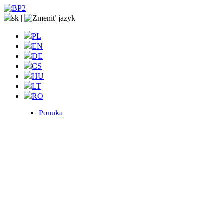
sk
|
PL
EN
DE
CS
HU
LT
RO
Ponuka