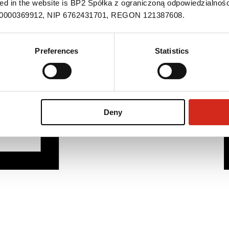
ned in the website is BP2 Spółka z ograniczoną odpowiedzialnośc
S 0000369912, NIP 6762431701, REGON 121387608.
Preferences
Statistics
Deny