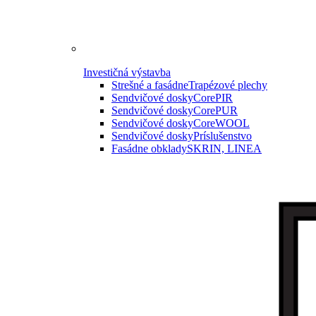
Investičná výstavba
Strešné a fasádne
Trapézové plechy
Sendvičové dosky
CorePIR
Sendvičové dosky
CorePUR
Sendvičové dosky
CoreWOOL
Sendvičové dosky
Príslušenstvo
Fasádne obklady
SKRIN, LINEA