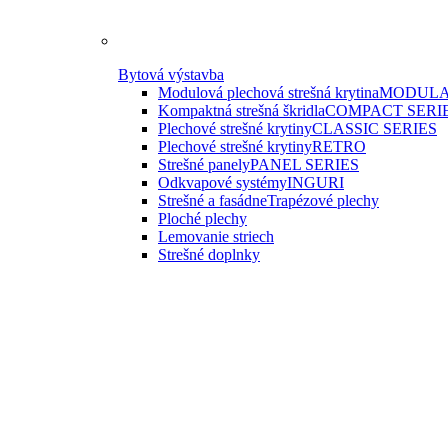
Bytová výstavba
Modulová plechová strešná krytina
MODULA
Kompaktná strešná škridla
COMPACT SERI
Plechové strešné krytiny
CLASSIC SERIES
Plechové strešné krytiny
RETRO
Strešné panely
PANEL SERIES
Odkvapové systémy
INGURI
Strešné a fasádne
Trapézové plechy
Ploché plechy
Lemovanie striech
Strešné doplnky