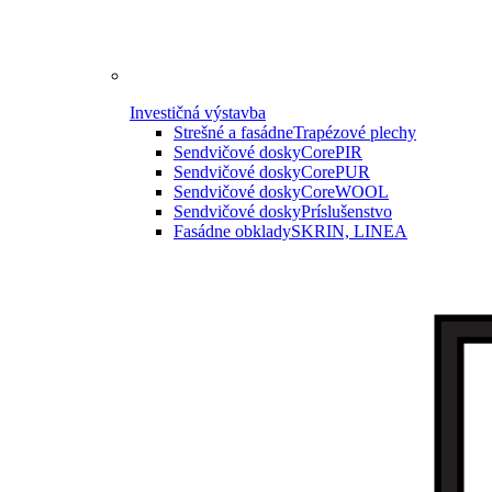
Investičná výstavba
Strešné a fasádne
Trapézové plechy
Sendvičové dosky
CorePIR
Sendvičové dosky
CorePUR
Sendvičové dosky
CoreWOOL
Sendvičové dosky
Príslušenstvo
Fasádne obklady
SKRIN, LINEA