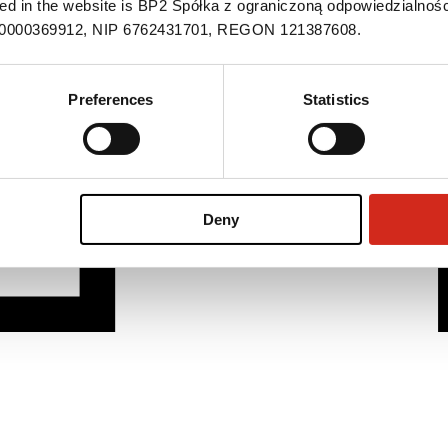
ned in the website is BP2 Spółka z ograniczoną odpowiedzialnośc
S 0000369912, NIP 6762431701, REGON 121387608.
Preferences
Statistics
Deny