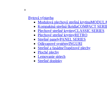
Bytová výstavba
Modulová plechová strešná krytina
MODULA
Kompaktná strešná škridla
COMPACT SERI
Plechové strešné krytiny
CLASSIC SERIES
Plechové strešné krytiny
RETRO
Strešné panely
PANEL SERIES
Odkvapové systémy
INGURI
Strešné a fasádne
Trapézové plechy
Ploché plechy
Lemovanie striech
Strešné doplnky