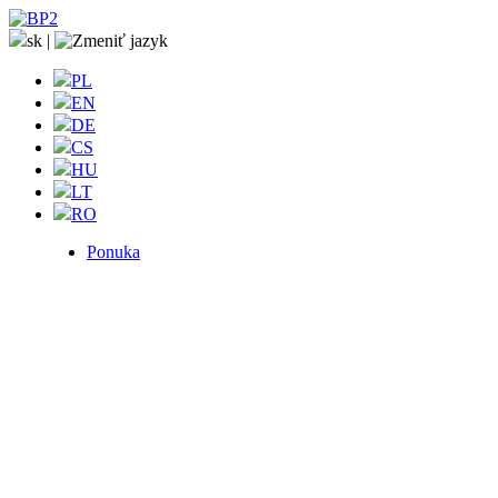
sk
|
PL
EN
DE
CS
HU
LT
RO
Ponuka